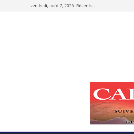
Passer
vendredi, août 7, 2026
Récents :
au
contenu