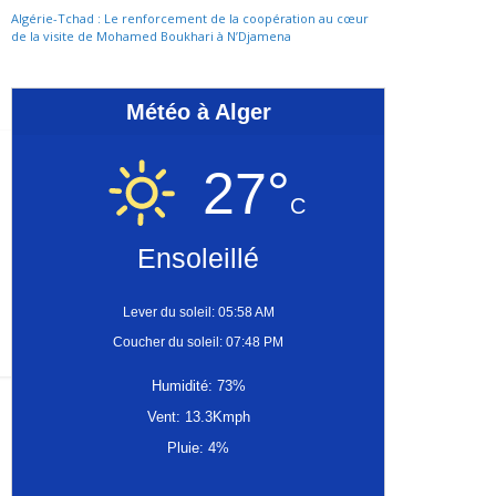
Algérie-Tchad : Le renforcement de la coopération au cœur
de la visite de Mohamed Boukhari à N’Djamena
Météo à Alger
27°
C
Ensoleillé
Lever du soleil: 05:58 AM
Coucher du soleil: 07:48 PM
Humidité: 73%
Vent: 13.3Kmph
Pluie: 4%