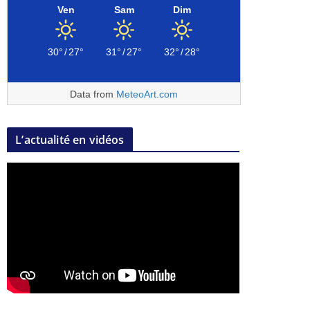
Ven
Sam
Dim
30°
/
27°
31°
/
27°
32°
/
28°
Data from
MeteoArt.com
L’actualité en vidéos