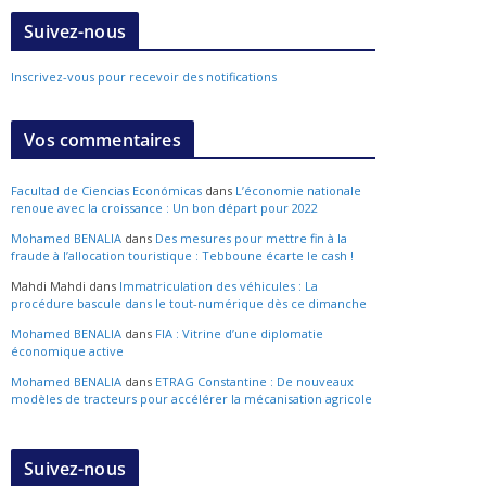
Suivez-nous
Inscrivez-vous pour recevoir des notifications
Vos commentaires
Facultad de Ciencias Económicas
dans
L’économie nationale
renoue avec la croissance : Un bon départ pour 2022
Mohamed BENALIA
dans
Des mesures pour mettre fin à la
fraude à l’allocation touristique : Tebboune écarte le cash !
Mahdi Mahdi
dans
Immatriculation des véhicules : La
procédure bascule dans le tout-numérique dès ce dimanche
Mohamed BENALIA
dans
FIA : Vitrine d’une diplomatie
économique active
Mohamed BENALIA
dans
ETRAG Constantine : De nouveaux
modèles de tracteurs pour accélérer la mécanisation agricole
Suivez-nous