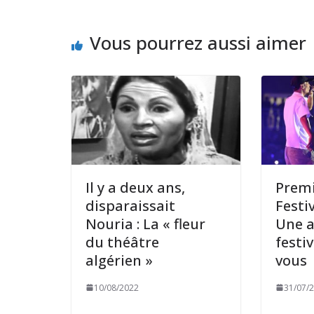
Vous pourrez aussi aimer
Il y a deux ans,
Premi
disparaissait
Festi
Nouria : La « fleur
Une 
du théâtre
festi
algérien »
vous
10/08/2022
31/07/