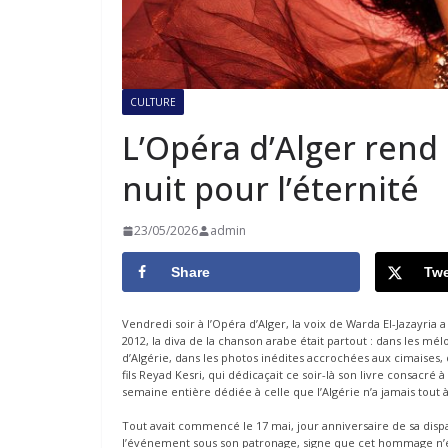
CULTURE
L’Opéra d’Alger ren
nuit pour l’éternité
23/05/2026
admin
Share
Twe
Vendredi soir à l’Opéra d’Alger, la voix de Warda El-Jazayria
2012, la diva de la chanson arabe était partout : dans les mé
d’Algérie, dans les photos inédites accrochées aux cimaises,
fils Reyad Kesri, qui dédicaçait ce soir-là son livre consacré
semaine entière dédiée à celle que l’Algérie n’a jamais tout à f
Tout avait commencé le 17 mai, jour anniversaire de sa dispar
l’événement sous son patronage, signe que cet hommage n’éta