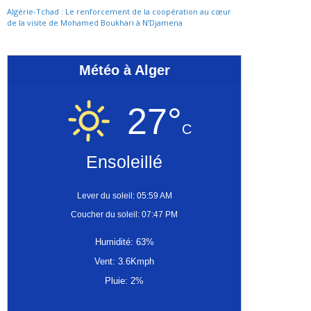
Algérie-Tchad : Le renforcement de la coopération au cœur
de la visite de Mohamed Boukhari à N’Djamena
Météo à Alger
27°
C
Ensoleillé
Lever du soleil: 05:59 AM
Coucher du soleil: 07:47 PM
Humidité: 63%
Vent: 3.6Kmph
Pluie: 2%