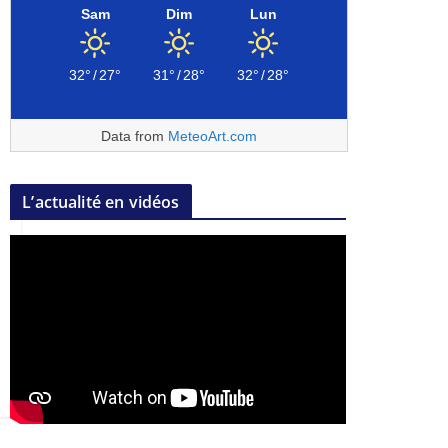
Sam
Dim
Lun
32°
/
27°
31°
/
28°
32°
/
28°
Data from
MeteoArt.com
L’actualité en vidéos