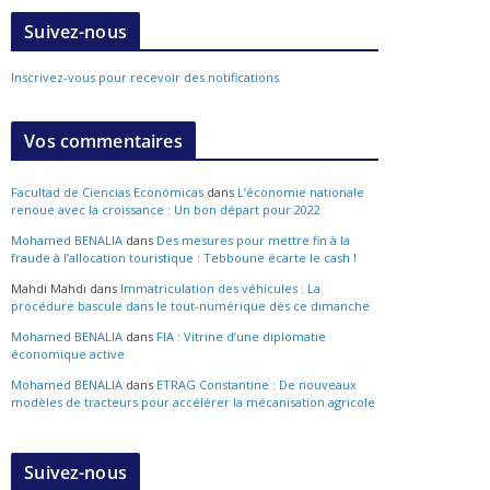
Suivez-nous
Inscrivez-vous pour recevoir des notifications
Vos commentaires
Facultad de Ciencias Económicas
dans
L’économie nationale
renoue avec la croissance : Un bon départ pour 2022
Mohamed BENALIA
dans
Des mesures pour mettre fin à la
fraude à l’allocation touristique : Tebboune écarte le cash !
Mahdi Mahdi
dans
Immatriculation des véhicules : La
procédure bascule dans le tout-numérique dès ce dimanche
Mohamed BENALIA
dans
FIA : Vitrine d’une diplomatie
économique active
Mohamed BENALIA
dans
ETRAG Constantine : De nouveaux
modèles de tracteurs pour accélérer la mécanisation agricole
Suivez-nous