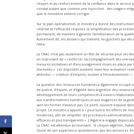
citoyen et au renforcement de la confiance dans le service 
constat autant que comme une injonction : des usagers inégal
que le ministère entend corriger.
Sur le plan opérationnel, le ministre a donné des instruction
célérité et l’efficacité requises, la simplification des proc
permanent, de manière à garantir l’amélioration de la qualit
Autrement dit, les dossiers qui traînent, les guichets qui déco
l’être.
La CNAC n’est pas seulement un filet de sécurité pour les dem
en instruisant de « renforcer l’accompagnement des entrepri
mesures incitatives et d’encouragement mises en place par l
d’activités ». Les dispositifs existent, mais leur activation re
attendus — création d’emplois, soutien à l’investissement — 
La question des ressources humaines a également occupé une p
de justice, d’équité, et d’égalité dans la gestion des resso
développement de leurs compétences à travers l’élaboratio
aux transformations numériques et aux exigences de la gest
sans les former n’avance pas. Ce point, souvent esquivé dans 
projet. Le ministre a appelé à « poursuivre les efforts de mo
modernes, afin de simplifier les procédures administratives, d
efficaces et plus transparents ». L’Algérie a engagé depuis 
La CNAC est attendue au tournant : le citoyen algérien, habi
l’aune de son expérience quotidienne, pas des annonces. En c