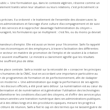
public ». Une formulation qui, dans le contexte algérien, résonne comme un
ement traités selon leur situation ou leurs relations, c’est précisément ce
s précises. Il a ordonné « le traitement de l’ensemble des dossiers avec la
édures administratives et l’ancrage d’une culture d’accompagnement et de suivi
é des services et à rapprocher davantage l’administration du citoyen ».
uragent, les formulaires qui se multiplient : c’est fini, ou du moins ça devrait
andeurs d’emploi. Elle est aussi un levier pour l’économie. Saihi l’a rappelé
ses économiques et des employeurs, à travers l’activation des différentes
e secteur en matière de promotion de l’emploi et de soutien à la création
ste souvent insuffisante. Le ministre a clairement signifié que les résultats
ne souffrent plus de délai.
lace centrale. Saihi a insisté sur la nécessité de « consacrer les principes
urces humaines de la CNAC, tout en accordant une importance particulière au
n de programmes de formation et de perfectionnement, afin de s’adapter
ion moderne ». Une administration qui exige la performance de ses agents
les discours officiels, a été posé sans détour. La numérisation est au cœur du
dernisation et de numérisation et à généraliser l’utilisation des technologies
’améliorer les conditions d’accueil des citoyens, et d’offrir des services plus
plusieurs années une transition numérique dans ses administrations publiques.
tué à des délais longs et à des procédures opaques, mesure les progrès à
lôture de réunion, Saihi a fixé le cap en des termes qui ne laissent guère de