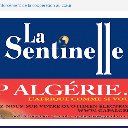
renforcement de la coopération au cœur
amed Boukhari à N’Djamena
État accélère la reconquête de son tissu
ue : Le ministère des Finances dément
nulation des nouvelles mesures
s pour protéger El-Qods
tête-à-tête diplomatiques en marge du
s