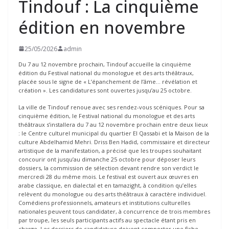
Tindouf : La cinquième
édition en novembre
25/05/2026
admin
Du 7 au 12 novembre prochain, Tindouf accueille la cinquième
édition du Festival national du monologue et des arts théâtraux,
placée sous le signe de « L’épanchement de l’âme… révélation et
création ». Les candidatures sont ouvertes jusqu’au 25 octobre.
La ville de Tindouf renoue avec ses rendez-vous scéniques. Pour sa
cinquième édition, le Festival national du monologue et des arts
théâtraux s’installera du 7 au 12 novembre prochain entre deux lieux
: le Centre culturel municipal du quartier El Qassabi et la Maison de la
culture Abdelhamid Mehri. Driss Ben Hadid, commissaire et directeur
artistique de la manifestation, a précisé que les troupes souhaitant
concourir ont jusqu’au dimanche 25 octobre pour déposer leurs
dossiers, la commission de sélection devant rendre son verdict le
mercredi 28 du même mois. Le festival est ouvert aux œuvres en
arabe classique, en dialectal et en tamazight, à condition qu’elles
relèvent du monologue ou des arts théâtraux à caractère individuel.
Comédiens professionnels, amateurs et institutions culturelles
nationales peuvent tous candidater, à concurrence de trois membres
par troupe, les seuls participants actifs au spectacle étant pris en
charge. Les dossiers de candidature doivent comporter une fiche