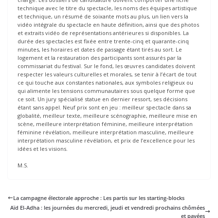
technique avec le titre du spectacle, les noms des équipes artistique
et technique, un résumé de soixante mots au plus, un lien vers la
vidéo intégrale du spectacle en haute définition, ainsi que des photos
et extraits vidéo de représentations antérieures si disponibles. La
durée des spectacles est fixée entre trente-cinq et quarante-cinq
minutes, les horaires et dates de passage étant tirés au sort. Le
logement et la restauration des participants sont assurés par la
commissariat du festival. Sur le fond, les œuvres candidates doivent
respecter les valeurs culturelles et morales, se tenir à l’écart de tout
ce qui touche aux constantes nationales, aux symboles religieux ou
qui alimente les tensions communautaires sous quelque forme que
ce soit. Un jury spécialisé statue en dernier ressort, ses décisions
étant sans appel. Neuf prix sont en jeu : meilleur spectacle dans sa
globalité, meilleur texte, meilleure scénographie, meilleure mise en
scène, meilleure interprétation féminine, meilleure interprétation
féminine révélation, meilleure interprétation masculine, meilleure
interprétation masculine révélation, et prix de l’excellence pour les
idées et les visions.
M.S.
La campagne électorale approche : Les partis sur les starting-blocks
Aïd El-Adha : les journées du mercredi, jeudi et vendredi prochains chômées
et payées