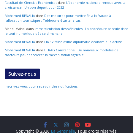
Facultad de Ciencias Económicas
dans
L’économie nationale renoue avec la
croissance : Un bon départ pour 2022
Mohamed BENALIA
dans
Des mesures pour mettre fin à la fraude à
l’allocation touristique : Tebboune écarte le cash !
Mahdi Mahdi
dans
Immatriculation des véhicules : La procédure bascule dans
le tout-numérique dès ce dimanche
Mohamed BENALIA
dans
FIA : Vitrine d’une diplomatie économique active
Mohamed BENALIA
dans
ETRAG Constantine : De nouveaux modèles de
tracteurs pour accélérer la mécanisation agricole
Suivez-nous
Inscrivez-vous pour recevoir des notifications
Copyright © 2026
La Sentinelle
. Tous droits réservés.