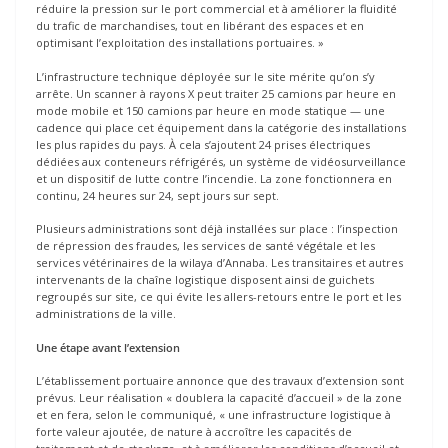
réduire la pression sur le port commercial et à améliorer la fluidité
du trafic de marchandises, tout en libérant des espaces et en
optimisant l’exploitation des installations portuaires. »
L’infrastructure technique déployée sur le site mérite qu’on s’y
arrête. Un scanner à rayons X peut traiter 25 camions par heure en
mode mobile et 150 camions par heure en mode statique — une
cadence qui place cet équipement dans la catégorie des installations
les plus rapides du pays. À cela s’ajoutent 24 prises électriques
dédiées aux conteneurs réfrigérés, un système de vidéosurveillance
et un dispositif de lutte contre l’incendie. La zone fonctionnera en
continu, 24 heures sur 24, sept jours sur sept.
Plusieurs administrations sont déjà installées sur place : l’inspection
de répression des fraudes, les services de santé végétale et les
services vétérinaires de la wilaya d’Annaba. Les transitaires et autres
intervenants de la chaîne logistique disposent ainsi de guichets
regroupés sur site, ce qui évite les allers-retours entre le port et les
administrations de la ville.
Une étape avant l’extension
L’établissement portuaire annonce que des travaux d’extension sont
prévus. Leur réalisation « doublera la capacité d’accueil » de la zone
et en fera, selon le communiqué, « une infrastructure logistique à
forte valeur ajoutée, de nature à accroître les capacités de