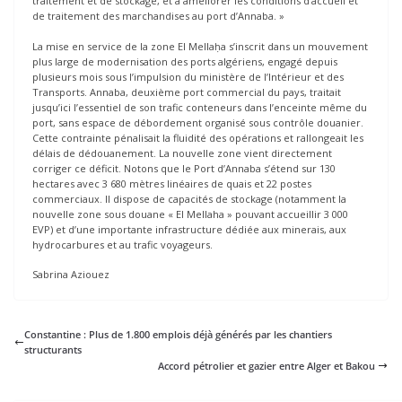
traitement et de stockage, et à améliorer les conditions d’accueil et
de traitement des marchandises au port d’Annaba. »
La mise en service de la zone El Mellaḥa s’inscrit dans un mouvement
plus large de modernisation des ports algériens, engagé depuis
plusieurs mois sous l’impulsion du ministère de l’Intérieur et des
Transports. Annaba, deuxième port commercial du pays, traitait
jusqu’ici l’essentiel de son trafic conteneurs dans l’enceinte même du
port, sans espace de débordement organisé sous contrôle douanier.
Cette contrainte pénalisait la fluidité des opérations et rallongeait les
délais de dédouanement. La nouvelle zone vient directement
corriger ce déficit. Notons que le Port d’Annaba s’étend sur 130
hectares avec 3 680 mètres linéaires de quais et 22 postes
commerciaux. Il dispose de capacités de stockage (notamment la
nouvelle zone sous douane « El Mellaha » pouvant accueillir 3 000
EVP) et d’une importante infrastructure dédiée aux minerais, aux
hydrocarbures et au trafic voyageurs.
Sabrina Aziouez
Constantine : Plus de 1.800 emplois déjà générés par les chantiers
structurants
Accord pétrolier et gazier entre Alger et Bakou