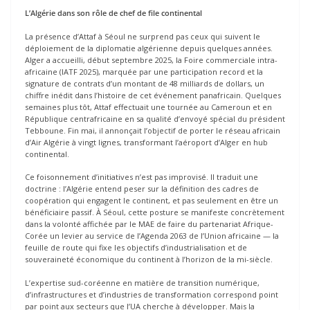
L’Algérie dans son rôle de chef de file continental
La présence d’Attaf à Séoul ne surprend pas ceux qui suivent le
déploiement de la diplomatie algérienne depuis quelques années.
Alger a accueilli, début septembre 2025, la Foire commerciale intra-
africaine (IATF 2025), marquée par une participation record et la
signature de contrats d’un montant de 48 milliards de dollars, un
chiffre inédit dans l’histoire de cet événement panafricain. Quelques
semaines plus tôt, Attaf effectuait une tournée au Cameroun et en
République centrafricaine en sa qualité d’envoyé spécial du président
Tebboune. Fin mai, il annonçait l’objectif de porter le réseau africain
d’Air Algérie à vingt lignes, transformant l’aéroport d’Alger en hub
continental.
Ce foisonnement d’initiatives n’est pas improvisé. Il traduit une
doctrine : l’Algérie entend peser sur la définition des cadres de
coopération qui engagent le continent, et pas seulement en être un
bénéficiaire passif. À Séoul, cette posture se manifeste concrètement
dans la volonté affichée par le MAE de faire du partenariat Afrique-
Corée un levier au service de l’Agenda 2063 de l’Union africaine — la
feuille de route qui fixe les objectifs d’industrialisation et de
souveraineté économique du continent à l’horizon de la mi-siècle.
L’expertise sud-coréenne en matière de transition numérique,
d’infrastructures et d’industries de transformation correspond point
par point aux secteurs que l’UA cherche à développer. Mais la