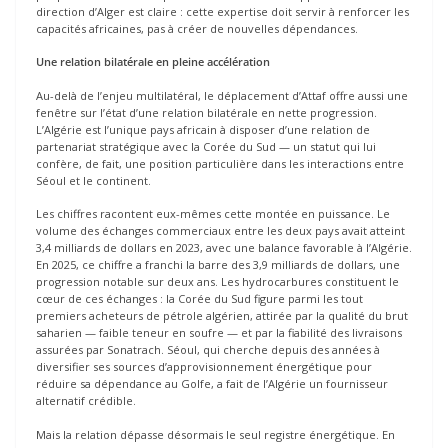
direction d’Alger est claire : cette expertise doit servir à renforcer les
capacités africaines, pas à créer de nouvelles dépendances.
Une relation bilatérale en pleine accélération
Au-delà de l’enjeu multilatéral, le déplacement d’Attaf offre aussi une
fenêtre sur l’état d’une relation bilatérale en nette progression.
L’Algérie est l’unique pays africain à disposer d’une relation de
partenariat stratégique avec la Corée du Sud — un statut qui lui
confère, de fait, une position particulière dans les interactions entre
Séoul et le continent.
Les chiffres racontent eux-mêmes cette montée en puissance. Le
volume des échanges commerciaux entre les deux pays avait atteint
3,4 milliards de dollars en 2023, avec une balance favorable à l’Algérie.
En 2025, ce chiffre a franchi la barre des 3,9 milliards de dollars, une
progression notable sur deux ans. Les hydrocarbures constituent le
cœur de ces échanges : la Corée du Sud figure parmi les tout
premiers acheteurs de pétrole algérien, attirée par la qualité du brut
saharien — faible teneur en soufre — et par la fiabilité des livraisons
assurées par Sonatrach. Séoul, qui cherche depuis des années à
diversifier ses sources d’approvisionnement énergétique pour
réduire sa dépendance au Golfe, a fait de l’Algérie un fournisseur
alternatif crédible.
Mais la relation dépasse désormais le seul registre énergétique. En