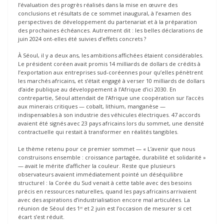
l’évaluation des progrès réalisés dans la mise en œuvre des
conclusions et résultats de ce sommet inaugural, à l’examen des
perspectives de développement du partenariat et à la préparation
des prochaines échéances. Autrement dit : les belles déclarations de
juin 2024 ont-elles été suivies d’effets concrets ?
À Séoul, il y a deux ans, les ambitions affichées étaient considérables.
Le président coréen avait promis 14 milliards de dollars de crédits à
l’exportation aux entreprises sud-coréennes pour qu’elles pénètrent
les marchés africains, et s’était engagé à verser 10 milliards de dollars
d’aide publique au développement à l’Afrique d’ici 2030. En
contrepartie, Séoul attendait de l’Afrique une coopération sur l’accès
aux minerais critiques — cobalt, lithium, manganèse —
indispensables à son industrie des véhicules électriques. 47 accords
avaient été signés avec 23 pays africains lors du sommet, une densité
contractuelle qui restait à transformer en réalités tangibles.
Le thème retenu pour ce premier sommet — « L’avenir que nous
construisons ensemble : croissance partagée, durabilité et solidarité »
— avait le mérite d’afficher la couleur. Reste que plusieurs
observateurs avaient immédiatement pointé un déséquilibre
structurel : la Corée du Sud venait à cette table avec des besoins
précis en ressources naturelles, quand les pays africains arrivaient
avec des aspirations d’industrialisation encore mal articulées. La
réunion de Séoul des 1ᵉʳ et 2 juin est l’occasion de mesurer si cet
écart s’est réduit.