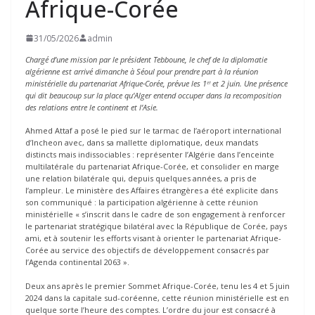
Afrique-Corée
31/05/2026
admin
Chargé d’une mission par le président Tebboune, le chef de la diplomatie
algérienne est arrivé dimanche à Séoul pour prendre part à la réunion
ministérielle du partenariat Afrique-Corée, prévue les 1ᵉʳ et 2 juin. Une présence
qui dit beaucoup sur la place qu’Alger entend occuper dans la recomposition
des relations entre le continent et l’Asie.
Ahmed Attaf a posé le pied sur le tarmac de l’aéroport international
d’Incheon avec, dans sa mallette diplomatique, deux mandats
distincts mais indissociables : représenter l’Algérie dans l’enceinte
multilatérale du partenariat Afrique-Corée, et consolider en marge
une relation bilatérale qui, depuis quelques années, a pris de
l’ampleur. Le ministère des Affaires étrangères a été explicite dans
son communiqué : la participation algérienne à cette réunion
ministérielle « s’inscrit dans le cadre de son engagement à renforcer
le partenariat stratégique bilatéral avec la République de Corée, pays
ami, et à soutenir les efforts visant à orienter le partenariat Afrique-
Corée au service des objectifs de développement consacrés par
l’Agenda continental 2063 ».
Deux ans après le premier Sommet Afrique-Corée, tenu les 4 et 5 juin
2024 dans la capitale sud-coréenne, cette réunion ministérielle est en
quelque sorte l’heure des comptes. L’ordre du jour est consacré à