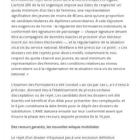
L’article 200 de la loi organique impose aux listes de respecter un
quota minimum d’un tiers de femmes, une représentation
significative des jeunes de moins de 40 ans, ainsi qu’une proportion
de candidats titulaires de diplômes universitaires. À cela s’ajoutent
des exigences de forme : la régularité des formulaires individuels, la
conformité des signatures de parrainage — chaque signature devant
être accompagnée de données exactes et provenir d’un électeur
inscrit sur les listes électorales —, et la régularisation de la situation
vis-à-vis du service national. Khelfane a été précis sur ce point : « Les
dossiers ont été rejetés pour divers motifs, notamment le non-
respect du quota réservé aux jeunes, du seuil minimum de
représentation des femmes, des conditions relatives au niveau
universitaire ou à la régularisation de la situation vis-à-vis du service
national. »
L’examen des formulaires a été conduit « au cas par cas », a-t-il tenu à
préciser, donnant lieu à l’établissement de procès-verbaux
d’acceptation ou de rejet. Les candidats dont les dossiers ont été
écartés ont bénéficié d’un délai pour présenter des remplaçants, et
le 6 juin constituera la date limite pour le dépôt des dossiers de
substitution. L’ANIE statuera ensuite sur leur conformité avant que
s’ouvre la phase des recours, laquelle prendra fin le 16 juin.
Des recours garantis, les nouvelles wilayas mobilisées
Le rejet d’un dossier n’équivaut pas à une exclusion définitive.