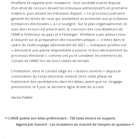
Khelfane l’a rappelé avec insistance : tout candidat écarté dispose
d’un droit de recours devant les tribunaux administratifs en première
instance, puis devant les tribunaux d’appel. « Ce processus judiciaire
garantit les droits de ceux qui souhaitent se présenter aux prochaines
échéances électorales », a-t-il souligné. Sur le plan organisationnel, le
suivi des recours est assuré avec le concours des coordinateurs de
l’ANIE à l’intérieur du pays et à l’étranger. Khelfane a par ailleurs tenu
à rassurer sur la préparation des nouvelles wilayas — créées dans le
cadre du redécoupage administratif de 2021 — indiquant qu’elles ont
« démontré une pleine disponibilité à assurer le bon déroulement du
processus électoral », comme ont pu le constater les membres du
Conseil de l’ANIE lors de leurs visites de terrain.
L’institution, dont le Conseil siège en « session ouverte » depuis la
convocation du corps électoral, entend clore cette phase de
traitement des candidatures dans les délais, avant que ne s’engage
pleinement, le 9 juin, la dernière ligne droite du scrutin.
Hocine Fadheli
L’ANIE publie son bilan préliminaire : 726 listes encore en suspens
Algeria Job Summit : Les mutations du marché de l’emploi en question