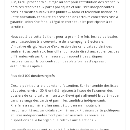
juin, l’ANIE procédera au tirage au sort pour l’attribution des créneaux
horaires réservés aux partis politiques et aux listes indépendantes
dans les médias audiovisuels publics — radio et télévision nationales.
Cette opération, conduite en présence des acteurs concernés, vise à
garantir, selon Khelfane, « l’égalité entre tous les participants à ce
scrutin ».
Nouveauté de cette édition : pour la première fois, les radios locales
seront associées à la couverture de la campagne électorale.
L’initiative élargit l’espace d’expression des candidats au-delà des
seuls médias centraux, leur offrant un accès direct aux audiences des
différentes wilayas. Une mesure qui répond à des critiques
récurrentes sur la concentration des plateformes d’expression
autour de la Capitale.
Plus de 3 000 dossiers rejetés
C’est le point qui a le plus retenu l’attention. Sur l’ensemble des listes
déposées, environ 30 % ont été rejetées à l’issue de l’examen des
dossiers de candidature — un taux élevé qui a alimenté la polémique
dans les rangs des partis et parmi les candidats indépendants.
Khelfane a assumé le bilan sans détour, en en imputant la
responsabilité aux candidats eux-mêmes : « Plusieurs partis politiques
et listes indépendantes n’ont pas bien assimilé les nouvelles
dispositions de la loi organique relative aux élections. »
Les motifs de rejet sont, selon lui, à la fois techniques et légaux.