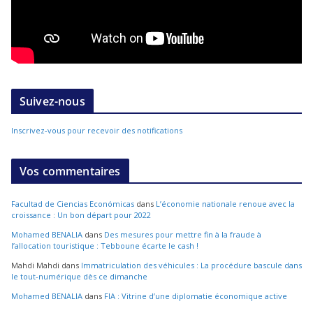
Suivez-nous
Inscrivez-vous pour recevoir des notifications
Vos commentaires
Facultad de Ciencias Económicas
dans
L’économie nationale renoue avec la
croissance : Un bon départ pour 2022
Mohamed BENALIA
dans
Des mesures pour mettre fin à la fraude à
l’allocation touristique : Tebboune écarte le cash !
Mahdi Mahdi
dans
Immatriculation des véhicules : La procédure bascule dans
le tout-numérique dès ce dimanche
Mohamed BENALIA
dans
FIA : Vitrine d’une diplomatie économique active