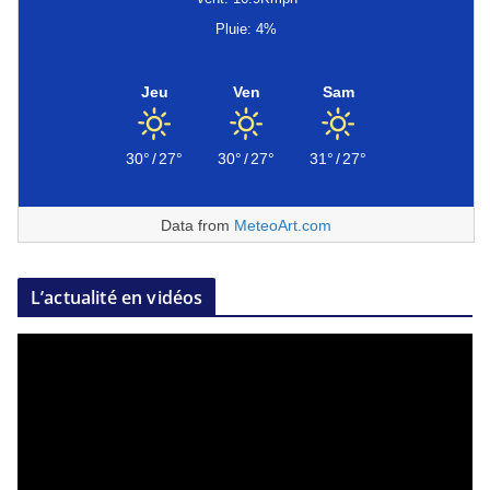
Pluie: 4%
Jeu
Ven
Sam
30°
/
27°
30°
/
27°
31°
/
27°
Data from
MeteoArt.com
L’actualité en vidéos