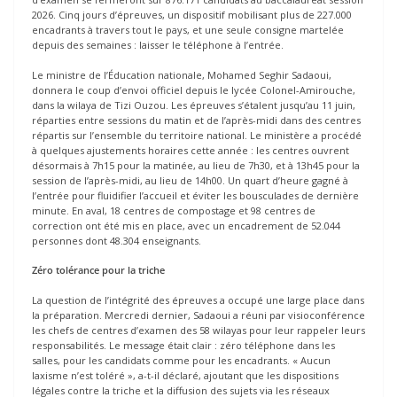
2026. Cinq jours d’épreuves, un dispositif mobilisant plus de 227.000
encadrants à travers tout le pays, et une seule consigne martelée
depuis des semaines : laisser le téléphone à l’entrée.
Le ministre de l’Éducation nationale, Mohamed Seghir Sadaoui,
donnera le coup d’envoi officiel depuis le lycée Colonel-Amirouche,
dans la wilaya de Tizi Ouzou. Les épreuves s’étalent jusqu’au 11 juin,
réparties entre sessions du matin et de l’après-midi dans des centres
répartis sur l’ensemble du territoire national. Le ministère a procédé
à quelques ajustements horaires cette année : les centres ouvrent
désormais à 7h15 pour la matinée, au lieu de 7h30, et à 13h45 pour la
session de l’après-midi, au lieu de 14h00. Un quart d’heure gagné à
l’entrée pour fluidifier l’accueil et éviter les bousculades de dernière
minute. En aval, 18 centres de compostage et 98 centres de
correction ont été mis en place, avec un encadrement de 52.044
personnes dont 48.304 enseignants.
Zéro tolérance pour la triche
La question de l’intégrité des épreuves a occupé une large place dans
la préparation. Mercredi dernier, Sadaoui a réuni par visioconférence
les chefs de centres d’examen des 58 wilayas pour leur rappeler leurs
responsabilités. Le message était clair : zéro téléphone dans les
salles, pour les candidats comme pour les encadrants. « Aucun
laxisme n’est toléré », a-t-il déclaré, ajoutant que les dispositions
légales contre la triche et la diffusion des sujets via les réseaux