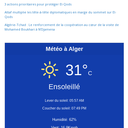
3 actions prioritaires pour protéger El-Qods
Attaf multiplie les tête-à-tête diplomatiques en marge du sommet sur El-
Qods
Algérie-Tchad : Le renforcement de la coopération au cœur de la visite de
Mohamed Boukhari à N’Djamena
Météo à Alger
31°
C
Ensoleillé
Lever du soleil: 05:57 AM
Coucher du soleil: 07:49 PM
Humidité: 62%
Vent: 16.9Kmph