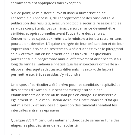
sociaux seraient appliquées sans exception.
Sur ce point, le ministère a investi dans la numérisation de
l’ensemble du processus, de l’enregistrement des candidats à la
publication des résultats, avec un protocole sécuritaire associant les
services compétents. Les caméras de surveillance devaient être
vérifiées et opérationnelles avant l’ouverture des centres.
Concernant les sujets eux-mêmes, le ministre a tenu à rassurer sans
pour autant dévoiler. L’équipe chargée de leur préparation et de leur
impression a été, selon ses termes, « sélectionnée avec le plus grand
soin » et travaillait en isolement depuis fin avril. Les questions
porteront sur le programme annuel effectivement dispensé tout au
long de l’année. Sadaoui a précisé que les inspecteurs ont veillé à «
élaborer des sujets adaptés aux différents niveaux », de façon à
permettre aux élèves assidus d’y répondre.
Un dispositif particulier a été prévu pour les candidats hospitalisés :
des centres d’examen leur seront aménagés au sein des
établissements de santé où ils sont pris en charge. Le ministère a
également salué la mobilisation des autres institutions de l’État qui
ont mis locaux et services à disposition des candidats pendant les
intervalles entre les épreuves.
Quelque 876.171 candidats entament donc cette semaine l’une des
étapes les plus décisives de leur scolarité.