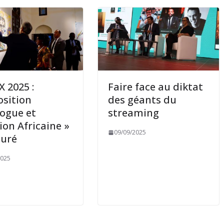
 2025 :
Faire face au diktat
osition
des géants du
logue et
streaming
ion Africaine »
09/09/2025
guré
2025