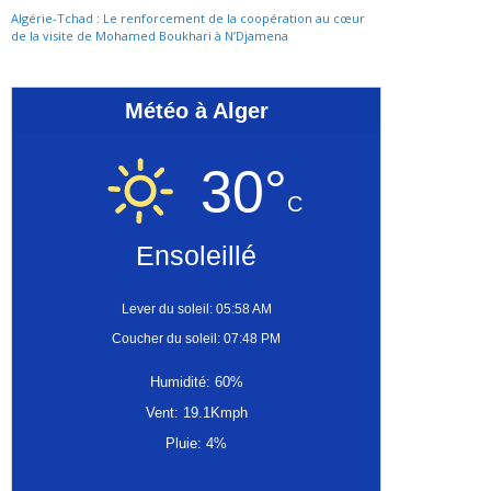
Algérie-Tchad : Le renforcement de la coopération au cœur
de la visite de Mohamed Boukhari à N’Djamena
Météo à Alger
30°
C
Ensoleillé
Lever du soleil: 05:58 AM
Coucher du soleil: 07:48 PM
Humidité: 60%
Vent: 19.1Kmph
Pluie: 4%