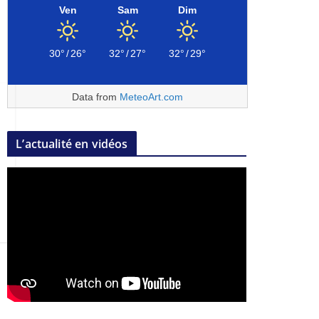
Ven
Sam
Dim
30°
/
26°
32°
/
27°
32°
/
29°
Data from
MeteoArt.com
L’actualité en vidéos