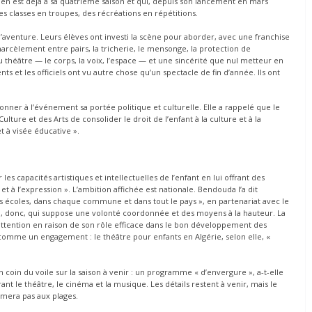
 en est déjà à sa quatrième saison et qui, depuis son lancement en mars
s classes en troupes, des récréations en répétitions.
l’aventure. Leurs élèves ont investi la scène pour aborder, avec une franchise
harcèlement entre pairs, la tricherie, le mensonge, la protection de
u théâtre — le corps, la voix, l’espace — et une sincérité que nul metteur en
nts et les officiels ont vu autre chose qu’un spectacle de fin d’année. Ils ont
onner à l’événement sa portée politique et culturelle. Elle a rappelé que le
lture et des Arts de consolider le droit de l’enfant à la culture et à la
t à visée éducative ».
es capacités artistiques et intellectuelles de l’enfant en lui offrant des
et à l’expression ». L’ambition affichée est nationale. Bendouda l’a dit
les écoles, dans chaque commune et dans tout le pays », en partenariat avec le
iel, donc, qui suppose une volonté coordonnée et des moyens à la hauteur. La
 attention en raison de son rôle efficace dans le bon développement des
e comme un engagement : le théâtre pour enfants en Algérie, selon elle, «
un coin du voile sur la saison à venir : un programme « d’envergure », a-t-elle
nt le théâtre, le cinéma et la musique. Les détails restent à venir, mais le
sumera pas aux plages.