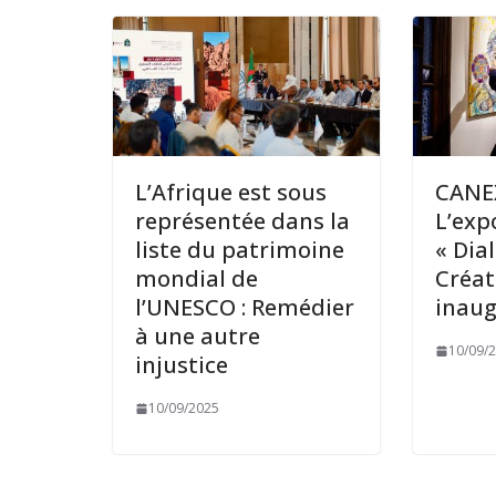
L’Afrique est sous
CANEX
représentée dans la
L’exp
liste du patrimoine
« Dia
mondial de
Créat
l’UNESCO : Remédier
inau
à une autre
10/09/
injustice
10/09/2025