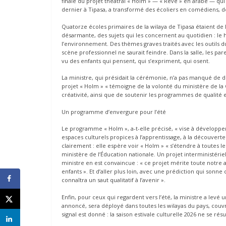
finale du projet théâtral « Holm » — « Rêve » en arabe — qui
dernier à Tipasa, a transformé des écoliers en comédiens, de
Quatorze écoles primaires de la wilaya de Tipasa étaient de 
désarmante, des sujets qui les concernent au quotidien : le 
l’environnement. Des thèmes graves traités avec les outils d
scène professionnel ne saurait feindre. Dans la salle, les pare
vu des enfants qui pensent, qui s’expriment, qui osent.
La ministre, qui présidait la cérémonie, n’a pas manqué de d
projet « Holm » « témoigne de la volonté du ministère de la Cu
créativité, ainsi que de soutenir les programmes de qualité e
Un programme d’envergure pour l’été
Le programme « Holm », a-t-elle précisé, « vise à développer l
espaces culturels propices à l’apprentissage, à la découverte 
clairement : elle espère voir « Holm » « s’étendre à toutes 
ministère de l’Éducation nationale. Un projet interministér
ministre en est convaincue : « ce projet mérite toute notre
enfants ». Et d’aller plus loin, avec une prédiction qui sonn
connaîtra un saut qualitatif à l’avenir ».
Enfin, pour ceux qui regardent vers l’été, la ministre a levé 
annoncé, sera déployé dans toutes les wilayas du pays, couvra
signal est donné : la saison estivale culturelle 2026 ne se ré