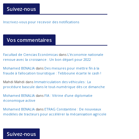
Suivez-nous
Inscrivez-vous pour recevoir des notifications
Vos commentaires
Facultad de Ciencias Económicas
dans
L’économie nationale
renoue avec la croissance : Un bon départ pour 2022
Mohamed BENALIA
dans
Des mesures pour mettre fin à la
fraude à l’allocation touristique : Tebboune écarte le cash !
Mahdi Mahdi
dans
Immatriculation des véhicules : La
procédure bascule dans le tout-numérique dès ce dimanche
Mohamed BENALIA
dans
FIA : Vitrine d’une diplomatie
économique active
Mohamed BENALIA
dans
ETRAG Constantine : De nouveaux
modèles de tracteurs pour accélérer la mécanisation agricole
Suivez-nous