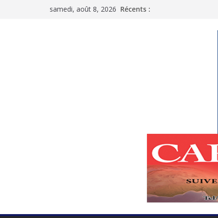
Passer
samedi, août 8, 2026
Récents :
au
contenu