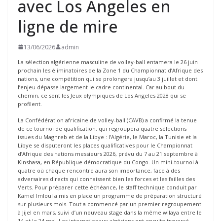
avec Los Angeles en
ligne de mire
13/06/2026
admin
La sélection algérienne masculine de volley-ball entamera le 26 juin
prochain les éliminatoires de la Zone 1 du Championnat d’Afrique des
nations, une compétition qui se prolongera jusqu’au 3 juillet et dont
l’enjeu dépasse largement le cadre continental. Car au bout du
chemin, ce sont les Jeux olympiques de Los Angeles 2028 qui se
profilent.
La Confédération africaine de volley-ball (CAVB) a confirmé la tenue
de ce tournoi de qualification, qui regroupera quatre sélections
issues du Maghreb et de la Libye : l’Algérie, le Maroc, la Tunisie et la
Libye se disputeront les places qualificatives pour le Championnat
d’Afrique des nations messieurs 2026, prévu du 7 au 21 septembre à
Kinshasa, en République démocratique du Congo. Un mini-tournoi à
quatre où chaque rencontre aura son importance, face à des
adversaires directs qui connaissent bien les forces et les failles des
Verts. Pour préparer cette échéance, le staff technique conduit par
Kamel Imloul a mis en place un programme de préparation structuré
sur plusieurs mois. Tout a commencé par un premier regroupement
à Jijel en mars, suivi d’un nouveau stage dans la même wilaya entre le
14 et le 24 mai. Les internationaux algériens ont ensuite traversé