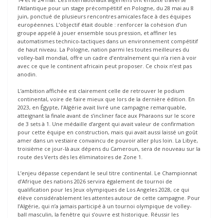
l’Atlantique pour un stage précompétitif en Pologne, du 28 mai au 8
juin, ponctué de plusieurs rencontres amicales face à des équipes
européennes. L’objectif était double : renforcer la cohésion d’un
groupe appelé à jouer ensemble sous pression, et affiner les
automatismes technico-tactiques dans un environnement compétitif
de haut niveau. La Pologne, nation parmi les toutes meilleures du
volley-ball mondial, offre un cadre d’entraînement qui n’a rien à voir
avec ce que le continent africain peut proposer. Ce choix n’est pas
anodin.
L’ambition affichée est clairement celle de retrouver le podium
continental, voire de faire mieux que lors de la dernière édition. En
2023, en Égypte, l’Algérie avait livré une campagne remarquable,
atteignant la finale avant de s’incliner face aux Pharaons sur le score
de 3 sets à 1. Une médaille d’argent qui avait valeur de confirmation
pour cette équipe en construction, mais qui avait aussi laissé un goût
amer dans un vestiaire convaincu de pouvoir aller plus loin. La Libye,
troisième ce jour-là aux dépens du Cameroun, sera de nouveau sur la
route des Verts dès les éliminatoires de Zone 1.
L’enjeu dépasse cependant le seul titre continental. Le Championnat
d’Afrique des nations 2026 servira également de tournoi de
qualification pour les Jeux olympiques de Los Angeles 2028, ce qui
élève considérablement les attentes autour de cette campagne. Pour
l’Algérie, qui n’a jamais participé à un tournoi olympique de volley-
ball masculin, la fenêtre qui s’ouvre est historique. Réussir les