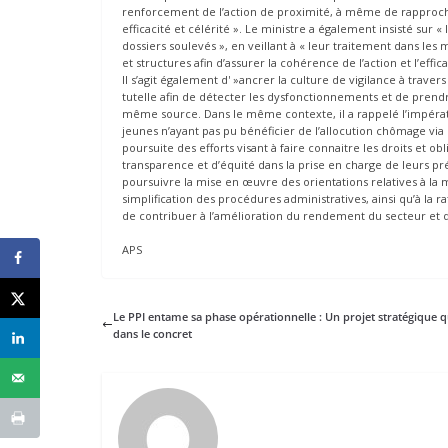
renforcement de l’action de proximité, à même de rapproche
efficacité et célérité ». Le ministre a également insisté sur
dossiers soulevés », en veillant à « leur traitement dans les 
et structures afin d’assurer la cohérence de l’action et l’effic
Il s’agit également d' »ancrer la culture de vigilance à trave
tutelle afin de détecter les dysfonctionnements et de prend
même source. Dans le même contexte, il a rappelé l’impératif
jeunes n’ayant pas pu bénéficier de l’allocution chômage via 
poursuite des efforts visant à faire connaitre les droits et ob
transparence et d’équité dans la prise en charge de leurs préo
poursuivre la mise en œuvre des orientations relatives à la m
simplification des procédures administratives, ainsi qu’à la
de contribuer à l’amélioration du rendement du secteur et de
APS
Le PPI entame sa phase opérationnelle : Un projet stratégique q
dans le concret