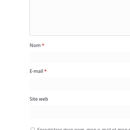
Nom
*
E-mail
*
Site web
Enregistrer mon nom, mon e-mail et mon s