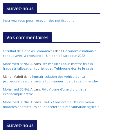
Suivez-nous
Inscrivez-vous pour recevoir des notifications
Vos commentaires
Facultad de Ciencias Económicas
dans
L’économie nationale
renoue avec la croissance : Un bon départ pour 2022
Mohamed BENALIA
dans
Des mesures pour mettre fin à la
fraude à l’allocation touristique : Tebboune écarte le cash !
Mahdi Mahdi
dans
Immatriculation des véhicules : La
procédure bascule dans le tout-numérique dès ce dimanche
Mohamed BENALIA
dans
FIA : Vitrine d’une diplomatie
économique active
Mohamed BENALIA
dans
ETRAG Constantine : De nouveaux
modèles de tracteurs pour accélérer la mécanisation agricole
Suivez-nous