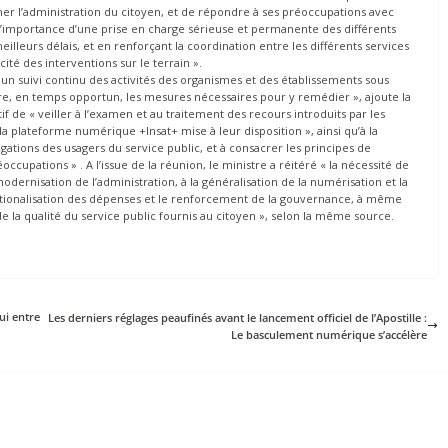
r l’administration du citoyen, et de répondre à ses préoccupations avec
 « l’importance d’une prise en charge sérieuse et permanente des différents
meilleurs délais, et en renforçant la coordination entre les différents services
acité des interventions sur le terrain ».
rs un suivi continu des activités des organismes et des établissements sous
re, en temps opportun, les mesures nécessaires pour y remédier », ajoute la
 de « veiller à l’examen et au traitement des recours introduits par les
la plateforme numérique +Insat+ mise à leur disposition », ainsi qu’à la
ligations des usagers du service public, et à consacrer les principes de
ccupations » . A l’issue de la réunion, le ministre a réitéré « la nécessité de
odernisation de l’administration, à la généralisation de la numérisation et la
 rationalisation des dépenses et le renforcement de la gouvernance, à même
 la qualité du service public fournis au citoyen », selon la même source.
ui entre
Les derniers réglages peaufinés avant le lancement officiel de l’Apostille :
Le basculement numérique s’accélère