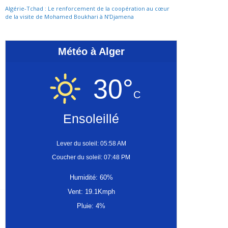
Algérie-Tchad : Le renforcement de la coopération au cœur
de la visite de Mohamed Boukhari à N’Djamena
Météo à Alger
30°
C
Ensoleillé
Lever du soleil: 05:58 AM
Coucher du soleil: 07:48 PM
Humidité: 60%
Vent: 19.1Kmph
Pluie: 4%