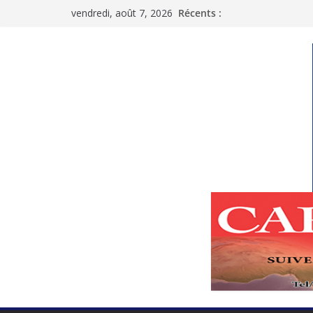
Passer
vendredi, août 7, 2026
Récents :
au
contenu