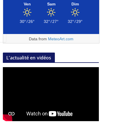
Ven
Sam
Dim
30°
/
26°
32°
/
27°
32°
/
29°
Data from
MeteoArt.com
L’actualité en vidéos