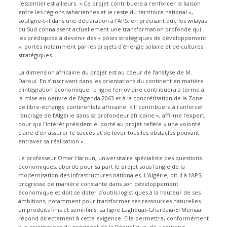
l’essentiel est ailleurs. « Ce projet contribuera à renforcer la liaison
entre les régions sahariennes et le reste du territoire national »,
souligne-t-il dans une déclaration à l’APS, en précisant que les wilayas
du Sud connaissent actuellement une transformation profonde qui
les prédispose à devenir des « pôles stratégiques de développement
», portés notamment par les projets d’énergie solaire et de cultures
stratégiques.
La dimension africaine du projet est au coeur de l’analyse de M.
Daroui. En s’inscrivant dans les orientations du continent en matière
d’intégration économique, la ligne ferroviaire contribuera à terme à
la mise en oeuvre de l’Agenda 2063 et à la concrétisation de la Zone
de libre-échange continentale africaine. « Il contribuera à renforcer
l’ancrage de l’Algérie dans sa profondeur africaine », affirme l’expert,
pour qui l’intérêt présidentiel porté au projet reflète « une volonté
claire d’en assurer le succès et de lever tous les obstacles pouvant
entraver sa réalisation ».
Le professeur Omar Haroun, universitaire spécialiste des questions
économiques, aborde pour sa part le projet sous l’angle de la
modernisation des infrastructures nationales. L’Algérie, dit-il à l’APS,
progresse de manière constante dans son développement
économique et doit se doter d’outils logistiques à la hauteur de ses
ambitions, notamment pour transformer ses ressources naturelles
en produits finis et semi-finis. La ligne Laghouat-Ghardaïa-El Meniaa
répond directement à cette exigence. Elle permettra, conformément
aux orientations du président de la République, de « soutenir