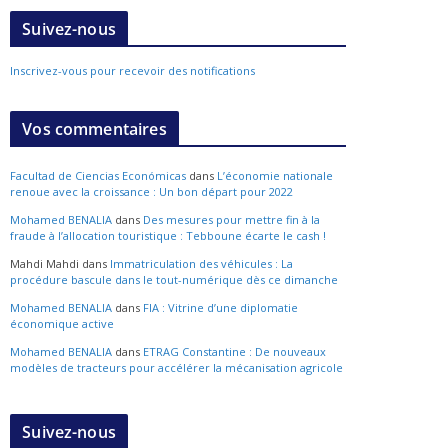
Suivez-nous
Inscrivez-vous pour recevoir des notifications
Vos commentaires
Facultad de Ciencias Económicas
dans
L’économie nationale
renoue avec la croissance : Un bon départ pour 2022
Mohamed BENALIA
dans
Des mesures pour mettre fin à la
fraude à l’allocation touristique : Tebboune écarte le cash !
Mahdi Mahdi
dans
Immatriculation des véhicules : La
procédure bascule dans le tout-numérique dès ce dimanche
Mohamed BENALIA
dans
FIA : Vitrine d’une diplomatie
économique active
Mohamed BENALIA
dans
ETRAG Constantine : De nouveaux
modèles de tracteurs pour accélérer la mécanisation agricole
Suivez-nous