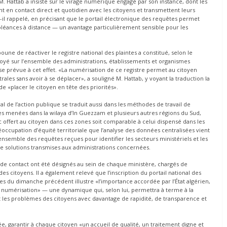
c, M. Hattab a insisté sur le virage numérique engagé par son instance, dont les
nt en contact direct et quotidien avec les citoyens et transmettent leurs
-il rappelé, en précisant que le portail électronique des requêtes permet
doléances à distance — un avantage particulièrement sensible pour les
ne de réactiver le registre national des plaintes a constitué, selon le
oyé sur l’ensemble des administrations, établissements et organismes
se prévue à cet effet. «La numérisation de ce registre permet au citoyen
ales sans avoir à se déplacer», a souligné M. Hattab, y voyant la traduction la
de «placer le citoyen en tête des priorités».
de l’action publique se traduit aussi dans les méthodes de travail de
ntes menées dans la wilaya d’In Guezzam et plusieurs autres régions du Sud,
ic offert au citoyen dans ces zones soit comparable à celui dispensé dans les
cupation d’équité territoriale que l’analyse des données centralisées vient
ensemble des requêtes reçues pour identifier les secteurs ministériels et les
s de solutions transmises aux administrations concernées.
ts de contact ont été désignés au sein de chaque ministère, chargés de
s citoyens. Il a également relevé que l’inscription du portail national des
es du dimanche précédent illustre «l’importance accordée par l’État algérien,
la numérisation» — une dynamique qui, selon lui, permettra à terme à la
t les problèmes des citoyens avec davantage de rapidité, de transparence et
mée, garantir à chaque citoyen «un accueil de qualité, un traitement digne et