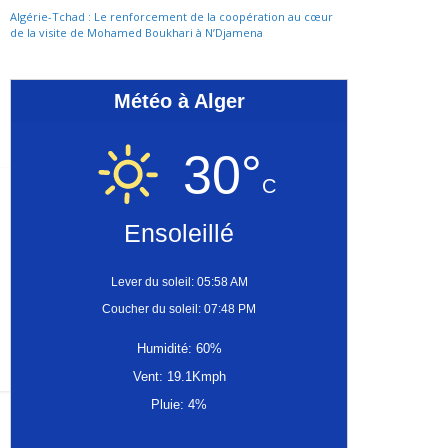
Algérie-Tchad : Le renforcement de la coopération au cœur
de la visite de Mohamed Boukhari à N’Djamena
Météo à Alger
30°
C
Ensoleillé
Lever du soleil: 05:58 AM
Coucher du soleil: 07:48 PM
Humidité: 60%
Vent: 19.1Kmph
Pluie: 4%