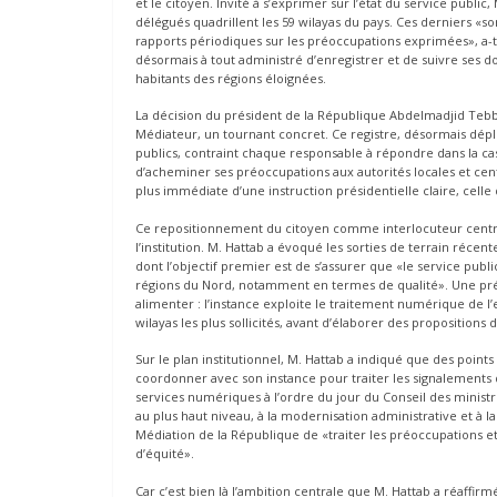
et le citoyen. Invité à s’exprimer sur l’état du service publi
délégués quadrillent les 59 wilayas du pays. Ces derniers «so
rapports périodiques sur les préoccupations exprimées», a-t
désormais à tout administré d’enregistrer et de suivre ses 
habitants des régions éloignées.
La décision du président de la République Abdelmadjid Tebbou
Médiateur, un tournant concret. Ce registre, désormais dépl
publics, contraint chaque responsable à répondre dans la ca
d’acheminer ses préoccupations aux autorités locales et centr
plus immédiate d’une instruction présidentielle claire, celle 
Ce repositionnement du citoyen comme interlocuteur central 
l’institution. M. Hattab a évoqué les sorties de terrain réce
dont l’objectif premier est de s’assurer que «le service publ
régions du Nord, notamment en termes de qualité». Une préoc
alimenter : l’instance exploite le traitement numérique de l’
wilayas les plus sollicités, avant d’élaborer des proposition
Sur le plan institutionnel, M. Hattab a indiqué que des poin
coordonner avec son instance pour traiter les signalements de
services numériques à l’ordre du jour du Conseil des ministr
au plus haut niveau, à la modernisation administrative et à 
Médiation de la République de «traiter les préoccupations e
d’équité».
Car c’est bien là l’ambition centrale que M. Hattab a réaffir