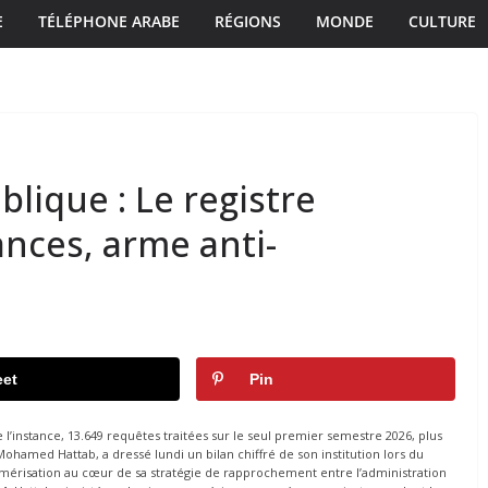
E
TÉLÉPHONE ARABE
RÉGIONS
MONDE
CULTURE
lique : Le registre
nces, arme anti-
et
Pin
 l’instance, 13.649 requêtes traitées sur le seul premier semestre 2026, plus
ohamed Hattab, a dressé lundi un bilan chiffré de son institution lors du
umérisation au cœur de sa stratégie de rapprochement entre l’administration