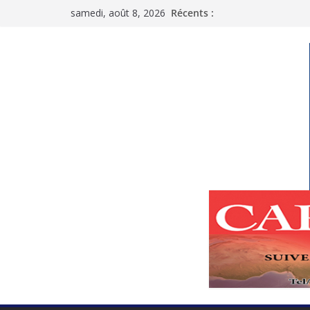
Passer
samedi, août 8, 2026
Récents :
au
contenu