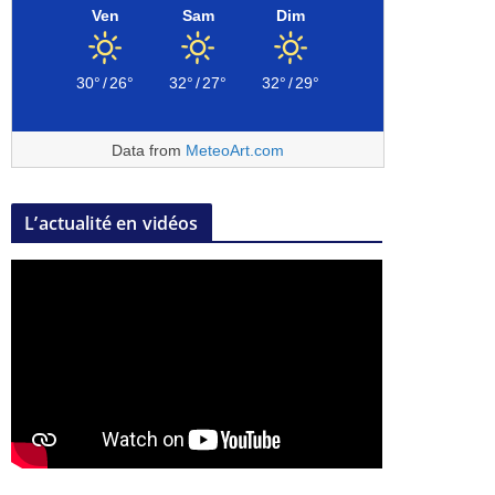
Ven
Sam
Dim
30°
/
26°
32°
/
27°
32°
/
29°
Data from
MeteoArt.com
L’actualité en vidéos