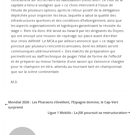
capitale a tenu à souligner que « ce choix intervient à l’issue de
l’étude de plusieurs options, après le retour positif de la délégation
dépêchée pour inspecter les lieux, laquelle a salué la qualité des
infrastructures sportives et des conditions d’hébergement, ainsi que
les aspects organisationnels et logistiques garantissant la réussite du
stage ». Rien n’a donc été laissé au hasard par les dirigeants du Doyen,
qui ont envoyé une mission de repérage sur place avant d’arrêter
leur choix définitif. Le MCA a par ailleurs annoncé que « ce stage sera
ponctué par plusieurs rencontres amicales, dont les détails seront
communiqués ultérieurement ». Des matchs de préparation qui
permettront au staff technique de jauger l’état de forme de l’effectif
et de préparer au mieux l’entame d’une saison qui s’annonce chargée
pour le champion en titre, attendu au tournant tant en championnat
que sur la scène continentale.
M.D.
Mondial 2026 : Les Pharaons s’éveillent, l’Espagne domine, le Cap-Vert
surprend
Ligue 1 Mobilis : La JSK poursuit sa restructuration