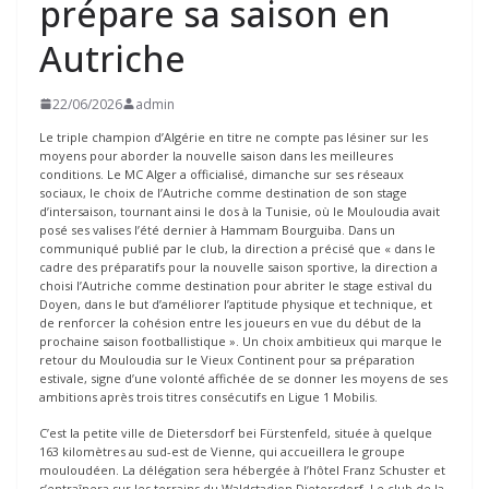
prépare sa saison en
Autriche
22/06/2026
admin
Le triple champion d’Algérie en titre ne compte pas lésiner sur les
moyens pour aborder la nouvelle saison dans les meilleures
conditions. Le MC Alger a officialisé, dimanche sur ses réseaux
sociaux, le choix de l’Autriche comme destination de son stage
d’intersaison, tournant ainsi le dos à la Tunisie, où le Mouloudia avait
posé ses valises l’été dernier à Hammam Bourguiba. Dans un
communiqué publié par le club, la direction a précisé que « dans le
cadre des préparatifs pour la nouvelle saison sportive, la direction a
choisi l’Autriche comme destination pour abriter le stage estival du
Doyen, dans le but d’améliorer l’aptitude physique et technique, et
de renforcer la cohésion entre les joueurs en vue du début de la
prochaine saison footballistique ». Un choix ambitieux qui marque le
retour du Mouloudia sur le Vieux Continent pour sa préparation
estivale, signe d’une volonté affichée de se donner les moyens de ses
ambitions après trois titres consécutifs en Ligue 1 Mobilis.
C’est la petite ville de Dietersdorf bei Fürstenfeld, située à quelque
163 kilomètres au sud-est de Vienne, qui accueillera le groupe
mouloudéen. La délégation sera hébergée à l’hôtel Franz Schuster et
s’entraînera sur les terrains du Waldstadion Dietersdorf. Le club de la