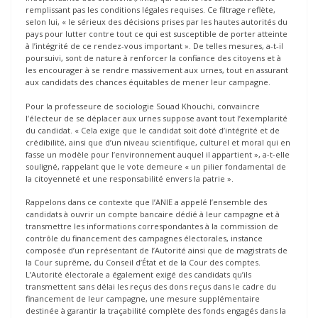
remplissant pas les conditions légales requises. Ce filtrage reflète,
selon lui, « le sérieux des décisions prises par les hautes autorités du
pays pour lutter contre tout ce qui est susceptible de porter atteinte
à l’intégrité de ce rendez-vous important ». De telles mesures, a-t-il
poursuivi, sont de nature à renforcer la confiance des citoyens et à
les encourager à se rendre massivement aux urnes, tout en assurant
aux candidats des chances équitables de mener leur campagne.
Pour la professeure de sociologie Souad Khouchi, convaincre
l’électeur de se déplacer aux urnes suppose avant tout l’exemplarité
du candidat. « Cela exige que le candidat soit doté d’intégrité et de
crédibilité, ainsi que d’un niveau scientifique, culturel et moral qui en
fasse un modèle pour l’environnement auquel il appartient », a-t-elle
souligné, rappelant que le vote demeure « un pilier fondamental de
la citoyenneté et une responsabilité envers la patrie ».
Rappelons dans ce contexte que l’ANIE a appelé l’ensemble des
candidats à ouvrir un compte bancaire dédié à leur campagne et à
transmettre les informations correspondantes à la commission de
contrôle du financement des campagnes électorales, instance
composée d’un représentant de l’Autorité ainsi que de magistrats de
la Cour suprême, du Conseil d’État et de la Cour des comptes.
L’Autorité électorale a également exigé des candidats qu’ils
transmettent sans délai les reçus des dons reçus dans le cadre du
financement de leur campagne, une mesure supplémentaire
destinée à garantir la traçabilité complète des fonds engagés dans la