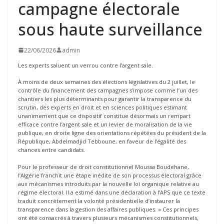
campagne électorale
sous haute surveillance
22/06/2026
admin
Les experts saluent un verrou contre l’argent sale.
À moins de deux semaines des élections législatives du 2 juillet, le
contrôle du financement des campagnes s’impose comme l’un des
chantiers les plus déterminants pour garantir la transparence du
scrutin, des experts en droit et en sciences politiques estimant
unanimement que ce dispositif constitue désormais un rempart
efficace contre l’argent sale et un levier de moralisation de la vie
publique, en droite ligne des orientations répétées du président de la
République, Abdelmadjid Tebboune, en faveur de l’égalité des
chances entre candidats.
Pour le professeur de droit constitutionnel Moussa Boudehane,
l’Algérie franchit une étape inédite de son processus électoral grâce
aux mécanismes introduits par la nouvelle loi organique relative au
régime électoral. Il a estimé dans une déclaration à l’APS que ce texte
traduit concrètement la volonté présidentielle d’instaurer la
transparence dans la gestion des affaires publiques. « Ces principes
ont été consacrés à travers plusieurs mécanismes constitutionnels,