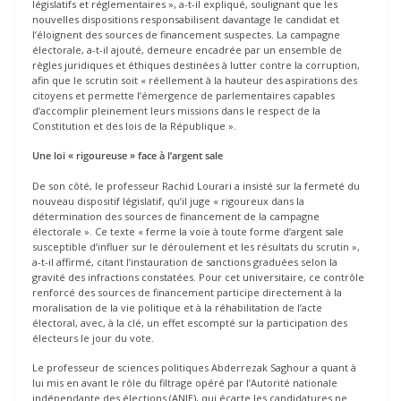
législatifs et réglementaires », a-t-il expliqué, soulignant que les
nouvelles dispositions responsabilisent davantage le candidat et
l’éloignent des sources de financement suspectes. La campagne
électorale, a-t-il ajouté, demeure encadrée par un ensemble de
règles juridiques et éthiques destinées à lutter contre la corruption,
afin que le scrutin soit « réellement à la hauteur des aspirations des
citoyens et permette l’émergence de parlementaires capables
d’accomplir pleinement leurs missions dans le respect de la
Constitution et des lois de la République ».
Une loi « rigoureuse » face à l’argent sale
De son côté, le professeur Rachid Lourari a insisté sur la fermeté du
nouveau dispositif législatif, qu’il juge « rigoureux dans la
détermination des sources de financement de la campagne
électorale ». Ce texte « ferme la voie à toute forme d’argent sale
susceptible d’influer sur le déroulement et les résultats du scrutin »,
a-t-il affirmé, citant l’instauration de sanctions graduées selon la
gravité des infractions constatées. Pour cet universitaire, ce contrôle
renforcé des sources de financement participe directement à la
moralisation de la vie politique et à la réhabilitation de l’acte
électoral, avec, à la clé, un effet escompté sur la participation des
électeurs le jour du vote.
Le professeur de sciences politiques Abderrezak Saghour a quant à
lui mis en avant le rôle du filtrage opéré par l’Autorité nationale
indépendante des élections (ANIE), qui écarte les candidatures ne