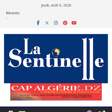
Passer
jeudi, août 6, 2026
au
contenu
Récents
: