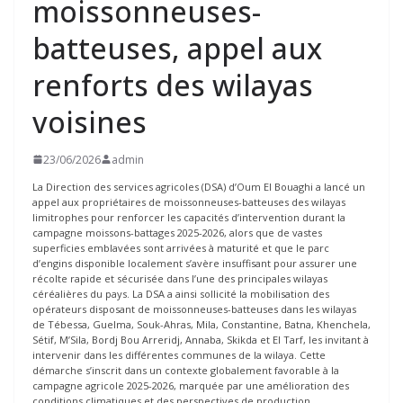
moissonneuses-
batteuses, appel aux
renforts des wilayas
voisines
23/06/2026
admin
La Direction des services agricoles (DSA) d’Oum El Bouaghi a lancé un
appel aux propriétaires de moissonneuses-batteuses des wilayas
limitrophes pour renforcer les capacités d’intervention durant la
campagne moissons-battages 2025-2026, alors que de vastes
superficies emblavées sont arrivées à maturité et que le parc
d’engins disponible localement s’avère insuffisant pour assurer une
récolte rapide et sécurisée dans l’une des principales wilayas
céréalières du pays. La DSA a ainsi sollicité la mobilisation des
opérateurs disposant de moissonneuses-batteuses dans les wilayas
de Tébessa, Guelma, Souk-Ahras, Mila, Constantine, Batna, Khenchela,
Sétif, M’Sila, Bordj Bou Arreridj, Annaba, Skikda et El Tarf, les invitant à
intervenir dans les différentes communes de la wilaya. Cette
démarche s’inscrit dans un contexte globalement favorable à la
campagne agricole 2025-2026, marquée par une amélioration des
conditions climatiques et des perspectives de production