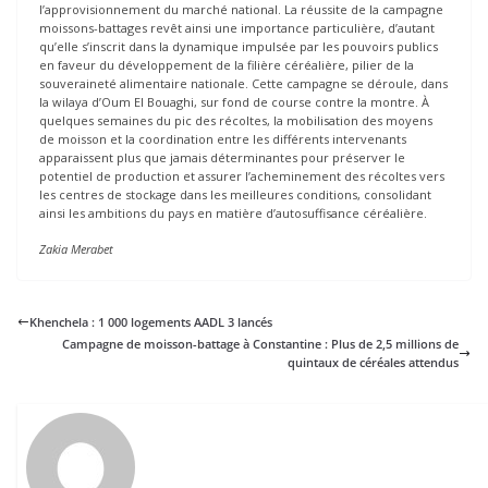
l’approvisionnement du marché national. La réussite de la campagne
moissons-battages revêt ainsi une importance particulière, d’autant
qu’elle s’inscrit dans la dynamique impulsée par les pouvoirs publics
en faveur du développement de la filière céréalière, pilier de la
souveraineté alimentaire nationale. Cette campagne se déroule, dans
la wilaya d’Oum El Bouaghi, sur fond de course contre la montre. À
quelques semaines du pic des récoltes, la mobilisation des moyens
de moisson et la coordination entre les différents intervenants
apparaissent plus que jamais déterminantes pour préserver le
potentiel de production et assurer l’acheminement des récoltes vers
les centres de stockage dans les meilleures conditions, consolidant
ainsi les ambitions du pays en matière d’autosuffisance céréalière.
Zakia Merabet
Khenchela : 1 000 logements AADL 3 lancés
Campagne de moisson-battage à Constantine : Plus de 2,5 millions de
quintaux de céréales attendus