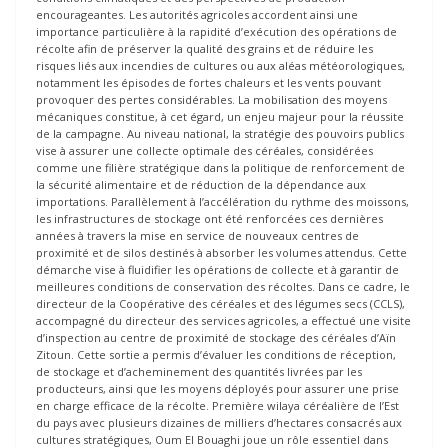
encourageantes. Les autorités agricoles accordent ainsi une
importance particulière à la rapidité d’exécution des opérations de
récolte afin de préserver la qualité des grains et de réduire les
risques liés aux incendies de cultures ou aux aléas météorologiques,
notamment les épisodes de fortes chaleurs et les vents pouvant
provoquer des pertes considérables. La mobilisation des moyens
mécaniques constitue, à cet égard, un enjeu majeur pour la réussite
de la campagne. Au niveau national, la stratégie des pouvoirs publics
vise à assurer une collecte optimale des céréales, considérées
comme une filière stratégique dans la politique de renforcement de
la sécurité alimentaire et de réduction de la dépendance aux
importations. Parallèlement à l’accélération du rythme des moissons,
les infrastructures de stockage ont été renforcées ces dernières
années à travers la mise en service de nouveaux centres de
proximité et de silos destinés à absorber les volumes attendus. Cette
démarche vise à fluidifier les opérations de collecte et à garantir de
meilleures conditions de conservation des récoltes. Dans ce cadre, le
directeur de la Coopérative des céréales et des légumes secs (CCLS),
accompagné du directeur des services agricoles, a effectué une visite
d’inspection au centre de proximité de stockage des céréales d’Aïn
Zitoun. Cette sortie a permis d’évaluer les conditions de réception,
de stockage et d’acheminement des quantités livrées par les
producteurs, ainsi que les moyens déployés pour assurer une prise
en charge efficace de la récolte. Première wilaya céréalière de l’Est
du pays avec plusieurs dizaines de milliers d’hectares consacrés aux
cultures stratégiques, Oum El Bouaghi joue un rôle essentiel dans