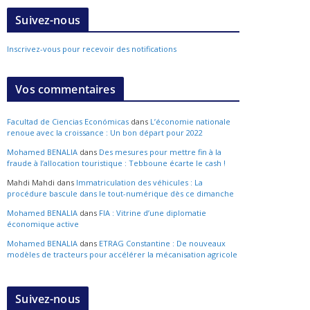
Suivez-nous
Inscrivez-vous pour recevoir des notifications
Vos commentaires
Facultad de Ciencias Económicas
dans
L’économie nationale
renoue avec la croissance : Un bon départ pour 2022
Mohamed BENALIA
dans
Des mesures pour mettre fin à la
fraude à l’allocation touristique : Tebboune écarte le cash !
Mahdi Mahdi
dans
Immatriculation des véhicules : La
procédure bascule dans le tout-numérique dès ce dimanche
Mohamed BENALIA
dans
FIA : Vitrine d’une diplomatie
économique active
Mohamed BENALIA
dans
ETRAG Constantine : De nouveaux
modèles de tracteurs pour accélérer la mécanisation agricole
Suivez-nous