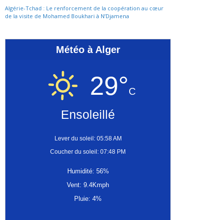
Algérie-Tchad : Le renforcement de la coopération au cœur
de la visite de Mohamed Boukhari à N’Djamena
Météo à Alger
29°
C
Ensoleillé
Lever du soleil: 05:58 AM
Coucher du soleil: 07:48 PM
Humidité: 56%
Vent: 9.4Kmph
Pluie: 4%