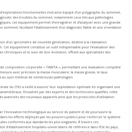
 d’explorations fonctionnelles s’est ainsi équipé d’un polygraphe du sommeil,
iagnostic des troubles du sommeil, notamment ceux liés aux pathologies
giques, cet équipement permet d’enregistrer et d’analyser avec une grande
 sommeil, facilitant l’établissement d’un diagnostic fiable et une orientation
ion d’un spiromètre de nouvelle génération, destiné à la réalisation
on. Cet équipement constitue un outil indispensable pour l’évaluation des
s chroniques et le suivi de leur évolution, offrant aux spécialistes des
 de composition corporelle « TANITA », permettant une évaluation complète
l mesure avec précision la masse musculaire, la masse grasse, le taux
els au suivi médical de nombreuses pathologies.
nérale du CHU a veillé à assurer leur exploitation optimale en organisant une
paramédicaux. Encadrée par des experts et des techniciens qualifiés, cette
tés avancées des nouveaux appareils ainsi que les protocoles d’utilisation
r l’innovation technologique au service du patient et de poursuivre la
 dans les efforts déployés par les pouvoirs publics pour renforcer le système
cales conformes aux standards les plus exigeants. À travers ces
tut d’établissement hospitalo-universitaire de référence dans l’Est du pays,
pécialisée, la formation des professionnels de santé et la recherche