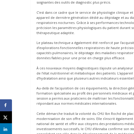
soignantes des outils de diagnostic plus précis.
C’est dans ce cadre que le service de physiologie clinique et
appareil de dernière génération dédié au dépistage et au d
respiratoires nocturnes. Grâce à ses performances technolo
précision les paramètres physiologiques du patient durant son
thérapeutique adaptée.
Le plateau technique a également été renforcé par l’acquisit
d’explorations fonctionnelles respiratoires de haute précisi
capacités pulmonaires, le dépistage des maladies respiratoire
données fiables pour une prise en charge plus efficace.
À ces nouveaux moyens diagnostiques s’ajoute un analyseur
de l’état nutritionnel et métabolique des patients. L’apparei
d’hydratation ainsi que plusieurs autres indicateurs essenti
Au-delà de l’acquisition de ces équipements, la direction gé
formation spécialisée au profit des personnels médicaux et 
session a permis aux praticiens de maîtriser les fonctionnali
répondant aux normes médicales internationales.
Cette démarche traduit la volonté du CHU Ibn Rochd de place
modernisation de son offre de soins. Elle s’inscrit également
national de santé et offrir aux citoyens des prestations médi
investissements successifs, le CHU d’Annaba confirme son sta
consolidant son rôle dans le développement de la médecine s