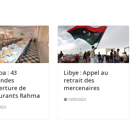
a : 43
Libye : Appel au
ndes
retrait des
erture de
mercenaires
aurants Rahma
19/03/2023
2023