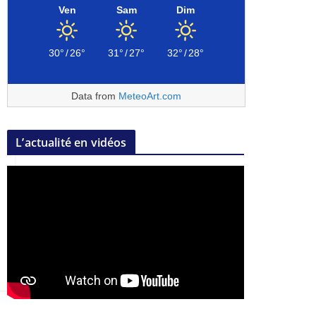
Ven
Sam
Dim
30°
/
26°
31°
/
27°
32°
/
28°
Data from
MeteoArt.com
L’actualité en vidéos