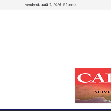
Passer
vendredi, août 7, 2026
Récents :
au
contenu