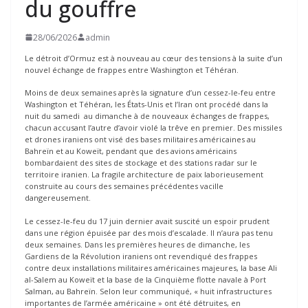
du gouffre
28/06/2026
admin
Le détroit d’Ormuz est à nouveau au cœur des tensions à la suite d’un
nouvel échange de frappes entre Washington et Téhéran.
Moins de deux semaines après la signature d’un cessez-le-feu entre
Washington et Téhéran, les États-Unis et l’Iran ont procédé dans la
nuit du samedi au dimanche à de nouveaux échanges de frappes,
chacun accusant l’autre d’avoir violé la trêve en premier. Des missiles
et drones iraniens ont visé des bases militaires américaines au
Bahreïn et au Koweït, pendant que des avions américains
bombardaient des sites de stockage et des stations radar sur le
territoire iranien. La fragile architecture de paix laborieusement
construite au cours des semaines précédentes vacille
dangereusement.
Le cessez-le-feu du 17 juin dernier avait suscité un espoir prudent
dans une région épuisée par des mois d’escalade. Il n’aura pas tenu
deux semaines. Dans les premières heures de dimanche, les
Gardiens de la Révolution iraniens ont revendiqué des frappes
contre deux installations militaires américaines majeures, la base Ali
al-Salem au Koweït et la base de la Cinquième flotte navale à Port
Salman, au Bahreïn. Selon leur communiqué, « huit infrastructures
importantes de l’armée américaine » ont été détruites, en