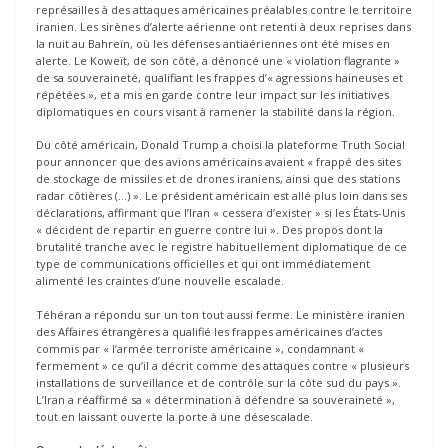
représailles à des attaques américaines préalables contre le territoire
iranien. Les sirènes d’alerte aérienne ont retenti à deux reprises dans
la nuit au Bahreïn, où les défenses antiaériennes ont été mises en
alerte. Le Koweït, de son côté, a dénoncé une « violation flagrante »
de sa souveraineté, qualifiant les frappes d’« agressions haineuses et
répétées », et a mis en garde contre leur impact sur les initiatives
diplomatiques en cours visant à ramener la stabilité dans la région.
Du côté américain, Donald Trump a choisi la plateforme Truth Social
pour annoncer que des avions américains avaient « frappé des sites
de stockage de missiles et de drones iraniens, ainsi que des stations
radar côtières (…) ». Le président américain est allé plus loin dans ses
déclarations, affirmant que l’Iran « cessera d’exister » si les États-Unis
« décident de repartir en guerre contre lui ». Des propos dont la
brutalité tranche avec le registre habituellement diplomatique de ce
type de communications officielles et qui ont immédiatement
alimenté les craintes d’une nouvelle escalade.
Téhéran a répondu sur un ton tout aussi ferme. Le ministère iranien
des Affaires étrangères a qualifié les frappes américaines d’actes
commis par « l’armée terroriste américaine », condamnant «
fermement » ce qu’il a décrit comme des attaques contre « plusieurs
installations de surveillance et de contrôle sur la côte sud du pays ».
L’Iran a réaffirmé sa « détermination à défendre sa souveraineté »,
tout en laissant ouverte la porte à une désescalade.