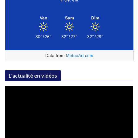
Pluie: 4%
Ven
Sam
Dim
30°
/
26°
32°
/
27°
32°
/
29°
Data from
MeteoArt.com
L’actualité en vidéos