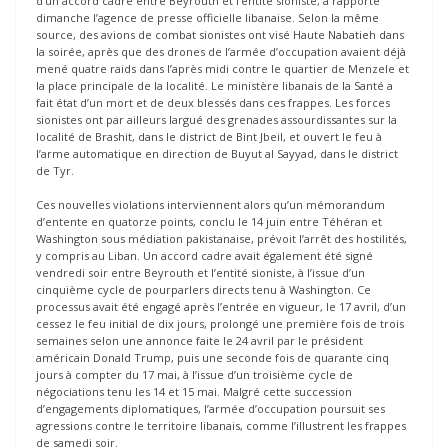
d’un accord cadre entre Beyrouth et l’entité sioniste, a rapporté
dimanche l’agence de presse officielle libanaise. Selon la même
source, des avions de combat sionistes ont visé Haute Nabatieh dans
la soirée, après que des drones de l’armée d’occupation avaient déjà
mené quatre raids dans l’après midi contre le quartier de Menzele et
la place principale de la localité. Le ministère libanais de la Santé a
fait état d’un mort et de deux blessés dans ces frappes. Les forces
sionistes ont par ailleurs largué des grenades assourdissantes sur la
localité de Brashit, dans le district de Bint Jbeil, et ouvert le feu à
l’arme automatique en direction de Buyut al Sayyad, dans le district
de Tyr.
Ces nouvelles violations interviennent alors qu’un mémorandum
d’entente en quatorze points, conclu le 14 juin entre Téhéran et
Washington sous médiation pakistanaise, prévoit l’arrêt des hostilités,
y compris au Liban. Un accord cadre avait également été signé
vendredi soir entre Beyrouth et l’entité sioniste, à l’issue d’un
cinquième cycle de pourparlers directs tenu à Washington. Ce
processus avait été engagé après l’entrée en vigueur, le 17 avril, d’un
cessez le feu initial de dix jours, prolongé une première fois de trois
semaines selon une annonce faite le 24 avril par le président
américain Donald Trump, puis une seconde fois de quarante cinq
jours à compter du 17 mai, à l’issue d’un troisième cycle de
négociations tenu les 14 et 15 mai. Malgré cette succession
d’engagements diplomatiques, l’armée d’occupation poursuit ses
agressions contre le territoire libanais, comme l’illustrent les frappes
de samedi soir.