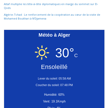
Attaf multiplie les tête-à-tête diplomatiques en marge du sommet sur El-
Qods
Algérie-Tchad : Le renforcement de la coopération au cœur de la visite de
Mohamed Boukhari à N’Djamena
Météo à Alger
30°
C
Ensoleillé
Lever du soleil: 05:58 AM
Coucher du soleil: 07:48 PM
Humidité: 60%
Vent: 19.1Kmph