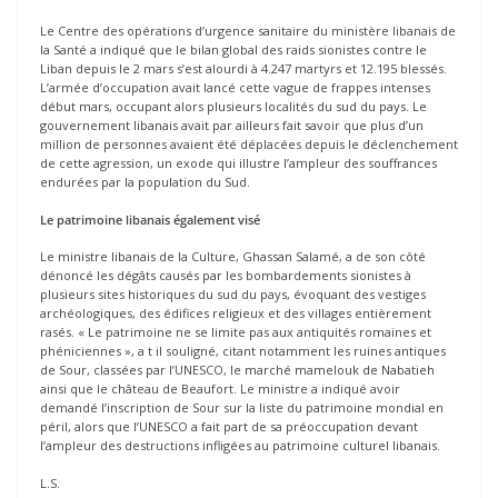
Le Centre des opérations d’urgence sanitaire du ministère libanais de
la Santé a indiqué que le bilan global des raids sionistes contre le
Liban depuis le 2 mars s’est alourdi à 4.247 martyrs et 12.195 blessés.
L’armée d’occupation avait lancé cette vague de frappes intenses
début mars, occupant alors plusieurs localités du sud du pays. Le
gouvernement libanais avait par ailleurs fait savoir que plus d’un
million de personnes avaient été déplacées depuis le déclenchement
de cette agression, un exode qui illustre l’ampleur des souffrances
endurées par la population du Sud.
Le patrimoine libanais également visé
Le ministre libanais de la Culture, Ghassan Salamé, a de son côté
dénoncé les dégâts causés par les bombardements sionistes à
plusieurs sites historiques du sud du pays, évoquant des vestiges
archéologiques, des édifices religieux et des villages entièrement
rasés. « Le patrimoine ne se limite pas aux antiquités romaines et
phéniciennes », a t il souligné, citant notamment les ruines antiques
de Sour, classées par l’UNESCO, le marché mamelouk de Nabatieh
ainsi que le château de Beaufort. Le ministre a indiqué avoir
demandé l’inscription de Sour sur la liste du patrimoine mondial en
péril, alors que l’UNESCO a fait part de sa préoccupation devant
l’ampleur des destructions infligées au patrimoine culturel libanais.
L.S.