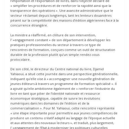
l’importation et l’exportation de livres, dans l’objectif déclaré de
« simplifier les procédures et de renforcer la rapidité ainsi que la
transparence des opérations ». Une avancée administrative que le
secteur réclamait depuis longtemps, tant les lenteurs douanières
pèsent sur la compétitivité des maisons d’édition algériennes face à la
concurrence étrangère.
La ministre a réaffirmé, en clôture de son intervention,
l' »engagement constant » de son département à développer les
pratiques professionnelles du secteur à travers ce type de
rencontres de formation, conçues comme un outil de structuration
durable de la profession plutôt qu’un simple rendez-vous
protocolaire.
De son côté, le directeur du Centre national du livre, Djamel
Yahiaoui, a situé cette journée dans une perspective générationnelle,
indiquant qu’elle vise à « accompagner une nouvelle génération de
jeunes éditeurs à travers un programme de formation spécialisé ». Il
a ajouté qu’elle ambitionne également de « renforcer l’industrie du
livre en tant que pilier de l’identité nationale et ressource
économique stratégique, capable de suivre les évolutions
numériques dans les domaines de l’édition et de la
commercialisation ». Pour M. Yahiaoui, cette rencontre représente
« une étape importante pour permettre aux jeunes compétences de
produire un contenu créatif adapté au langage de l’époque actuelle
et aux attentes des nouveaux lecteurs », et traduit, plus largement,
l' »engagement de l’Etat à moderniser les politiques culturelles