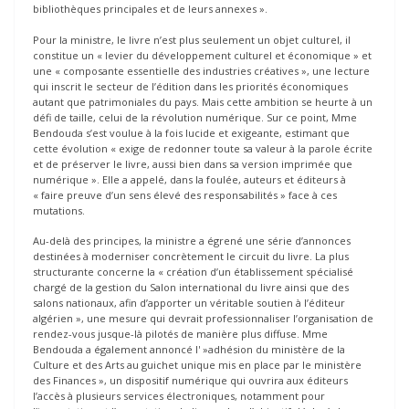
bibliothèques principales et de leurs annexes ».
Pour la ministre, le livre n’est plus seulement un objet culturel, il
constitue un « levier du développement culturel et économique » et
une « composante essentielle des industries créatives », une lecture
qui inscrit le secteur de l’édition dans les priorités économiques
autant que patrimoniales du pays. Mais cette ambition se heurte à un
défi de taille, celui de la révolution numérique. Sur ce point, Mme
Bendouda s’est voulue à la fois lucide et exigeante, estimant que
cette évolution « exige de redonner toute sa valeur à la parole écrite
et de préserver le livre, aussi bien dans sa version imprimée que
numérique ». Elle a appelé, dans la foulée, auteurs et éditeurs à
« faire preuve d’un sens élevé des responsabilités » face à ces
mutations.
Au-delà des principes, la ministre a égrené une série d’annonces
destinées à moderniser concrètement le circuit du livre. La plus
structurante concerne la « création d’un établissement spécialisé
chargé de la gestion du Salon international du livre ainsi que des
salons nationaux, afin d’apporter un véritable soutien à l’éditeur
algérien », une mesure qui devrait professionnaliser l’organisation de
rendez-vous jusque-là pilotés de manière plus diffuse. Mme
Bendouda a également annoncé l' »adhésion du ministère de la
Culture et des Arts au guichet unique mis en place par le ministère
des Finances », un dispositif numérique qui ouvrira aux éditeurs
l’accès à plusieurs services électroniques, notamment pour