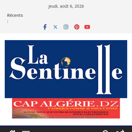
Passer
jeudi, août 6, 2026
au
contenu
Récents
: