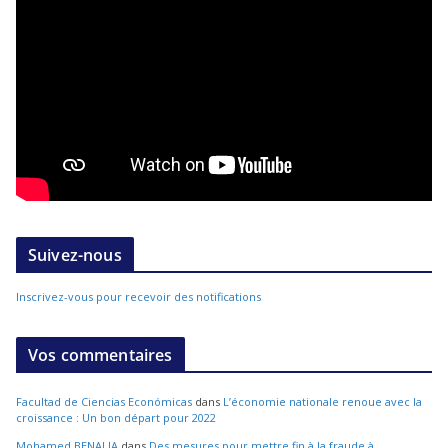
Suivez-nous
Inscrivez-vous pour recevoir des notifications
Vos commentaires
Facultad de Ciencias Económicas
dans
L’économie nationale renoue avec la
croissance : Un bon départ pour 2022
Mohamed BENALIA
dans
Des mesures pour mettre fin à la fraude à