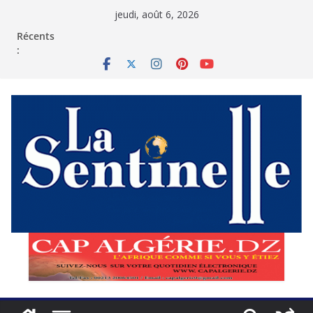
Passer
jeudi, août 6, 2026
au
contenu
Récents
: