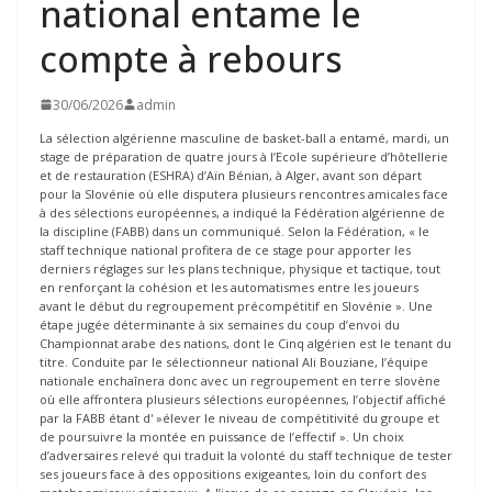
national entame le
compte à rebours
30/06/2026
admin
La sélection algérienne masculine de basket-ball a entamé, mardi, un
stage de préparation de quatre jours à l’Ecole supérieure d’hôtellerie
et de restauration (ESHRA) d’Aïn Bénian, à Alger, avant son départ
pour la Slovénie où elle disputera plusieurs rencontres amicales face
à des sélections européennes, a indiqué la Fédération algérienne de
la discipline (FABB) dans un communiqué. Selon la Fédération, « le
staff technique national profitera de ce stage pour apporter les
derniers réglages sur les plans technique, physique et tactique, tout
en renforçant la cohésion et les automatismes entre les joueurs
avant le début du regroupement précompétitif en Slovénie ». Une
étape jugée déterminante à six semaines du coup d’envoi du
Championnat arabe des nations, dont le Cinq algérien est le tenant du
titre. Conduite par le sélectionneur national Ali Bouziane, l’équipe
nationale enchaînera donc avec un regroupement en terre slovène
où elle affrontera plusieurs sélections européennes, l’objectif affiché
par la FABB étant d' »élever le niveau de compétitivité du groupe et
de poursuivre la montée en puissance de l’effectif ». Un choix
d’adversaires relevé qui traduit la volonté du staff technique de tester
ses joueurs face à des oppositions exigeantes, loin du confort des