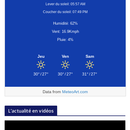
Lever du soleil: 05:57 AM
Coucher du soleil: 07:49 PM
Humidité: 62%
Vent: 16.9Kmph
Pluie: 4%
Jeu
Ven
Sam
30°
/
27°
30°
/
27°
31°
/
27°
Data from
MeteoArt.com
L’actualité en vidéos