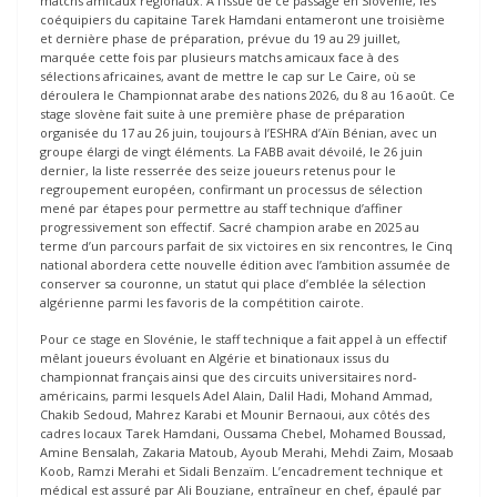
matchs amicaux régionaux. A l’issue de ce passage en Slovénie, les
coéquipiers du capitaine Tarek Hamdani entameront une troisième
et dernière phase de préparation, prévue du 19 au 29 juillet,
marquée cette fois par plusieurs matchs amicaux face à des
sélections africaines, avant de mettre le cap sur Le Caire, où se
déroulera le Championnat arabe des nations 2026, du 8 au 16 août. Ce
stage slovène fait suite à une première phase de préparation
organisée du 17 au 26 juin, toujours à l’ESHRA d’Aïn Bénian, avec un
groupe élargi de vingt éléments. La FABB avait dévoilé, le 26 juin
dernier, la liste resserrée des seize joueurs retenus pour le
regroupement européen, confirmant un processus de sélection
mené par étapes pour permettre au staff technique d’affiner
progressivement son effectif. Sacré champion arabe en 2025 au
terme d’un parcours parfait de six victoires en six rencontres, le Cinq
national abordera cette nouvelle édition avec l’ambition assumée de
conserver sa couronne, un statut qui place d’emblée la sélection
algérienne parmi les favoris de la compétition cairote.
Pour ce stage en Slovénie, le staff technique a fait appel à un effectif
mêlant joueurs évoluant en Algérie et binationaux issus du
championnat français ainsi que des circuits universitaires nord-
américains, parmi lesquels Adel Alain, Dalil Hadi, Mohand Ammad,
Chakib Sedoud, Mahrez Karabi et Mounir Bernaoui, aux côtés des
cadres locaux Tarek Hamdani, Oussama Chebel, Mohamed Boussad,
Amine Bensalah, Zakaria Matoub, Ayoub Merahi, Mehdi Zaim, Mosaab
Koob, Ramzi Merahi et Sidali Benzaïm. L’encadrement technique et
médical est assuré par Ali Bouziane, entraîneur en chef, épaulé par