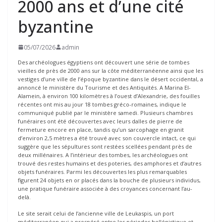
2000 ans et d’une cité
byzantine
05/07/2026
admin
Des archéologues égyptiens ont découvert une série de tombes
vieilles de près de 2000 ans sur la côte méditerranéenne ainsi que les
vestiges d’une ville de l’époque byzantine dans le désert occidental, a
annoncé le ministère du Tourisme et des Antiquités. A Marina El-
Alamein, à environ 100 kilomètres à l’ouest d’Alexandrie, des fouilles
récentes ont mis au jour 18 tombes gréco-romaines, indique le
communiqué publié par le ministère samedi. Plusieurs chambres
funéraires ont été découvertes avec leurs dalles de pierre de
fermeture encore en place, tandis qu’un sarcophage en granit
d’environ 2,5 mètres a été trouvé avec son couvercle intact, ce qui
suggère que les sépultures sont restées scellées pendant près de
deux millénaires. A l’intérieur des tombes, les archéologues ont
trouvé des restes humains et des poteries, des amphores et d’autres
objets funéraires. Parmi les découvertes les plus remarquables
figurent 24 objets en or placés dans la bouche de plusieurs individus,
une pratique funéraire associée à des croyances concernant l’au-
delà.
Le site serait celui de l’ancienne ville de Leukaspis, un port
méditerranéen qui a prospéré entre les périodes hellénistique et