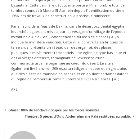
byzantine. Cette dernière découverte porte à 44 le nombre total de
tombes connues à Marina El-Alamein depuis l’identification du site en
1986 lors de travaux de construction, a précisé le ministère.
Par ailleurs, dans l’oasis de Dakhla, dans le désert occidental égyptien,
les archéologues ont mis au jour les vestiges d’un village de l’époque
byzantine à Aïn al-Sabil, datant environ du IVe siècle après J.-C., a
indiqué le ministère vendredi. Cette ville, construite en briques de
terre crue, présente un réseau de rues organisé, des places
publiques, des bâtiments résidentiels, une église de type basilique et
des ouvrages défensifs, témoignant de l’existence d’une
communauté urbaine organisée au coeur du désert. Le site a
également livré environ 200 ostraca rédigés en copte et en grec, ainsi
que des pièces de monnaie en bronze et en or, dont certaines datent
du règne de l’empereur romain Constance II (337-361 après. J.-C.).
APS
Ghaza : 80% de l’enclave occupée par les forces sionistes
Théâtre : 5 pièces d’Ould Abderrahmane Kaki restituées au public