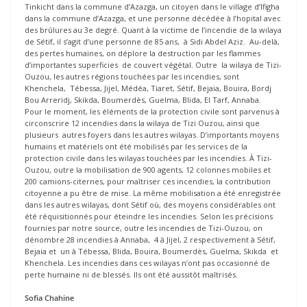
Tinkicht dans la commune d’Azazga, un citoyen dans le village d’Ifigha
dans la commune d’Azazga, et une personne décédée à l’hopital avec
des brûlures au 3e degré. Quant à la victime de l’incendie de la wilaya
de Sétif, il s’agit d’une personne de 85 ans, à Sidi Abdel Aziz. Au-delà,
des pertes humaines, on déplore la destruction par les flammes
d’importantes superficies de couvert végétal. Outre la wilaya de Tizi-
Ouzou, les autres régions touchées par les incendies, sont
Khenchela, Tébessa, Jijel, Médéa, Tiaret, Sétif, Bejaia, Bouira, Bordj
Bou Arreridj, Skikda, Boumerdès, Guelma, Blida, El Tarf, Annaba.
Pour le moment, les éléments de la protection civile sont parvenus à
circonscrire 12 incendies dans la wilaya de Tizi Ouzou, ainsi que
plusieurs autres foyers dans les autres wilayas. D’importants moyens
humains et matériels ont été mobilisés par les services de la
protection civile dans les wilayas touchées par les incendies. À Tizi-
Ouzou, outre la mobilisation de 900 agents, 12 colonnes mobiles et
200 camions-citernes, pour maîtriser ces incendies, la contribution
citoyenne a pu être de mise. La même mobilisation a été enregistrée
dans les autres wilayas, dont Sétif où, des moyens considérables ont
été réquisitionnés pour éteindre les incendies. Selon les précisions
fournies par notre source, outre les incendies de Tizi-Ouzou, on
dénombre 28 incendies à Annaba, 4 à Jijel, 2 respectivement à Sétif,
Bejaia et un à Tébessa, Blida, Bouira, Boumerdès, Guelma, Skikda et
Khenchela. Les incendies dans ces wilayas n’ont pas occasionné de
perte humaine ni de blessés. Ils ont été aussitôt maîtrisés.
Sofia Chahine