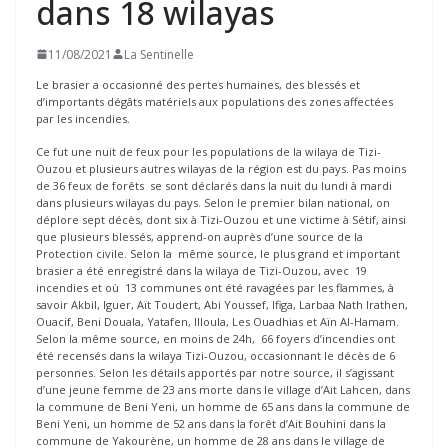
dans 18 wilayas
11/08/2021
La Sentinelle
Le brasier a occasionné des pertes humaines, des blessés et
d’importants dégâts matériels aux populations des zones affectées
par les incendies.
Ce fut une nuit de feux pour les populations de la wilaya de Tizi-
Ouzou et plusieurs autres wilayas de la région est du pays. Pas moins
de 36 feux de forêts se sont déclarés dans la nuit du lundi à mardi
dans plusieurs wilayas du pays. Selon le premier bilan national, on
déplore sept décès, dont six à Tizi-Ouzou et une victime à Sétif, ainsi
que plusieurs blessés, apprend-on auprès d’une source de la
Protection civile. Selon la même source, le plus grand et important
brasier a été enregistré dans la wilaya de Tizi-Ouzou, avec 19
incendies et où 13 communes ont été ravagées par les flammes, à
savoir Akbil, Iguer, Aït Toudert, Abi Youssef, Ifiga, Larbaa Nath Irathen,
Ouacif, Beni Douala, Yatafen, Illoula, Les Ouadhias et Aïn Al-Hamam.
Selon la même source, en moins de 24h, 66 foyers d’incendies ont
été recensés dans la wilaya Tizi-Ouzou, occasionnant le décès de 6
personnes. Selon les détails apportés par notre source, il s’agissant
d’une jeune femme de 23 ans morte dans le village d’Ait Lahcen, dans
la commune de Beni Yeni, un homme de 65 ans dans la commune de
Beni Yeni, un homme de 52 ans dans la forêt d’Ait Bouhini dans la
commune de Yakourène, un homme de 28 ans dans le village de