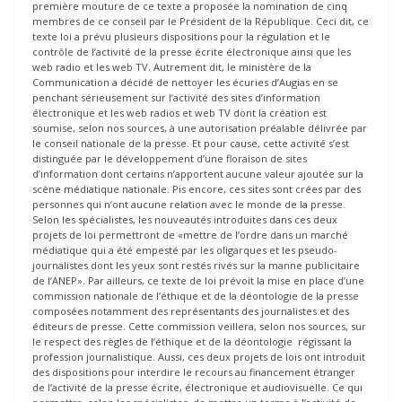
première mouture de ce texte a proposée la nomination de cinq
membres de ce conseil par le Président de la République. Ceci dit, ce
texte loi a prévu plusieurs dispositions pour la régulation et le
contrôle de l’activité de la presse écrite électronique ainsi que les
web radio et les web TV. Autrement dit, le ministère de la
Communication a décidé de nettoyer les écuries d’Augias en se
penchant sérieusement sur l’activité des sites d’information
électronique et les web radios et web TV dont la création est
soumise, selon nos sources, à une autorisation préalable délivrée par
le conseil nationale de la presse. Et pour cause, cette activité s’est
distinguée par le développement d’une floraison de sites
d’information dont certains n’apportent aucune valeur ajoutée sur la
scène médiatique nationale. Pis encore, ces sites sont crées par des
personnes qui n’ont aucune relation avec le monde de la presse.
Selon les spécialistes, les nouveautés introduites dans ces deux
projets de loi permettront de «mettre de l’ordre dans un marché
médiatique qui a été empesté par les oligarques et les pseudo-
journalistes dont les yeux sont restés rivés sur la manne publicitaire
de l’ANEP». Par ailleurs, ce texte de loi prévoit la mise en place d’une
commission nationale de l’éthique et de la déontologie de la presse
composées notamment des représentants des journalistes et des
éditeurs de presse. Cette commission veillera, selon nos sources, sur
le respect des règles de l’éthique et de la déontologie régissant la
profession journalistique. Aussi, ces deux projets de lois ont introduit
des dispositions pour interdire le recours au financement étranger
de l’activité de la presse écrite, électronique et audiovisuelle. Ce qui