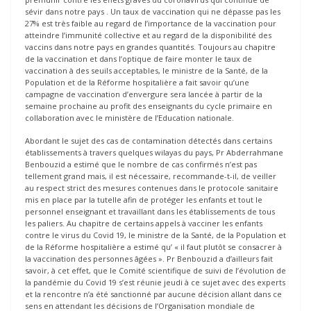
sévir dans notre pays . Un taux de vaccination qui ne dépasse pas les
27% est très faible au regard de l’importance de la vaccination pour
atteindre l’immunité collective et au regard de la disponibilité des
vaccins dans notre pays en grandes quantités. Toujours au chapitre
de la vaccination et dans l’optique de faire monter le taux de
vaccination à des seuils acceptables, le ministre de la Santé, de la
Population et de la Réforme hospitalière a fait savoir qu’une
campagne de vaccination d’envergure sera lancée à partir de la
semaine prochaine au profit des enseignants du cycle primaire en
collaboration avec le ministère de l’Education nationale.
Abordant le sujet des cas de contamination détectés dans certains
établissements à travers quelques wilayas du pays, Pr Abderrahmane
Benbouzid a estimé que le nombre de cas confirmés n’est pas
tellement grand mais, il est nécessaire, recommande-t-il, de veiller
au respect strict des mesures contenues dans le protocole sanitaire
mis en place par la tutelle afin de protéger les enfants et tout le
personnel enseignant et travaillant dans les établissements de tous
les paliers. Au chapitre de certains appels à vacciner les enfants
contre le virus du Covid 19, le ministre de la Santé, de la Population et
de la Réforme hospitalière a estimé qu’ « il faut plutôt se consacrer à
la vaccination des personnes âgées ». Pr Benbouzid a d’ailleurs fait
savoir, à cet effet, que le Comité scientifique de suivi de l’évolution de
la pandémie du Covid 19 s’est réunie jeudi à ce sujet avec des experts
et la rencontre n’a été sanctionné par aucune décision allant dans ce
sens en attendant les décisions de l’Organisation mondiale de