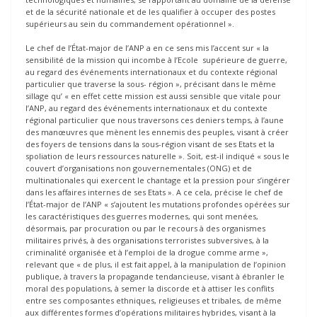
et de la sécurité nationale et de les qualifier à occuper des postes
supérieurs au sein du commandement opérationnel ».
Le chef de l’État-major de l’ANP a en ce sens mis l’accent sur « la
sensibilité de la mission qui incombe à l’Ecole supérieure de guerre,
au regard des événements internationaux et du contexte régional
particulier que traverse la sous- région », précisant dans le même
sillage qu’ « en effet cette mission est aussi sensible que vitale pour
l’ANP, au regard des événements internationaux et du contexte
régional particulier que nous traversons ces deniers temps, à l’aune
des manœuvres que mènent les ennemis des peuples, visant à créer
des foyers de tensions dans la sous-région visant de ses Etats et la
spoliation de leurs ressources naturelle ». Soit, est-il indiqué « sous le
couvert d’organisations non gouvernementales (ONG) et de
multinationales qui exercent le chantage et la pression pour s’ingérer
dans les affaires internes de ses Etats ». A ce cela, précise le chef de
l’État-major de l’ANP « s’ajoutent les mutations profondes opérées sur
les caractéristiques des guerres modernes, qui sont menées,
désormais, par procuration ou par le recours à des organismes
militaires privés, à des organisations terroristes subversives, à la
criminalité organisée et à l’emploi de la drogue comme arme »,
relevant que « de plus, il est fait appel, à la manipulation de l’opinion
publique, à travers la propagande tendancieuse, visant à ébranler le
moral des populations, à semer la discorde et à attiser les conflits
entre ses composantes ethniques, religieuses et tribales, de même
aux différentes formes d’opérations militaires hybrides, visant à la