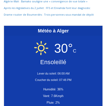
Algérie-Mali : Bamako souligne une « convergence de vue totale »
Après les législatives du 2 juillet : FFS et Ennahda font leur diagnostic
Drame routier de Boumerdès : Trois personnes sous mandat de dépôt
Météo à Alger
30°
C
Ensoleillé
Lever du soleil: 06:00 AM
Coucher du soleil: 07:46 PM
Humidité: 36%
Vent: 7.6Kmph
Pluie: 2%