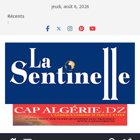
Passer
jeudi, août 6, 2026
au
contenu
Récents
: