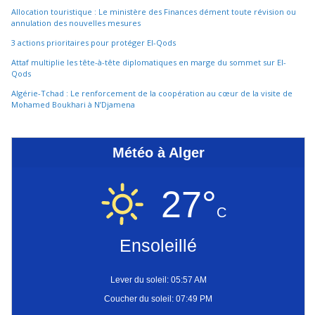
Allocation touristique : Le ministère des Finances dément toute révision ou
annulation des nouvelles mesures
3 actions prioritaires pour protéger El-Qods
Attaf multiplie les tête-à-tête diplomatiques en marge du sommet sur El-
Qods
Algérie-Tchad : Le renforcement de la coopération au cœur de la visite de
Mohamed Boukhari à N’Djamena
Météo à Alger
27°
C
Ensoleillé
Lever du soleil: 05:57 AM
Coucher du soleil: 07:49 PM