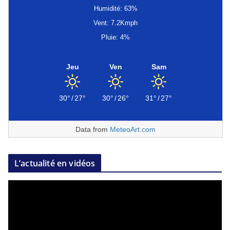
Humidité: 63%
Vent: 7.2Kmph
Pluie: 4%
Jeu
Ven
Sam
30°
/
27°
30°
/
26°
31°
/
27°
Data from
MeteoArt.com
L’actualité en vidéos