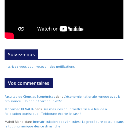
Suivez-nous
Inscrivez-vous pour recevoir des notifications
Vos commentaires
Facultad de Ciencias Económicas
dans
L’économie nationale renoue avec la
croissance : Un bon départ pour 2022
Mohamed BENALIA
dans
Des mesures pour mettre fin à la fraude à
l’allocation touristique : Tebboune écarte le cash !
Mahdi Mahdi
dans
Immatriculation des véhicules : La procédure bascule dans
le tout-numérique dès ce dimanche