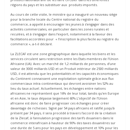
régions du pays et les substituer aux produits importés.
Au cours de cette visite, le ministre qui a inauguré un nouveau siège
pour la branche locale du Centre national du registre du
commerce, a appelé à encourager les jeunes à s’engager dans des
activités commerciales, en particulier dans les zones rurales et
reculées, et à s’engager dans l’export, notamment à la faveur des
facilitations accordées pour « l’inscription la plus facile au registre du
commerce », a-t-il déclaré.
La ZLECAF est une zone géographique dans laquelle les biens et les
services circulent sans restriction entre les Etats membres de l’Union
Africaine (UA). Avec un marché de 1,2 milliards de personnes, d’une
valeur de 3000 milliards USD et un Produit intérieur de 2500 milliards
USD, il est attendu que les potentialités et les capacités économiques
du Continent connaissent une exploitation optimale grâce aux flux
commerciaux intra-continentaux qui devront avoisiner les 52% au
lieu du taux actuel. Actuellement, les échanges entre nations
africaines ne représentent que 16% de leur total, tandis qu’en Europe
et en Asie, le taux dépasse largement 60%.L’objectif de l’Union
africaine est donc de faire progresser ces échanges pour créer
davantage de richesses. Signé par 54 pays africains et ratifié jusqu’à
présent par 34 pays, il sera procédé à travers l’accord de la création
de la Zlecaf, à l’annulation progressive des tarifs douaniers dans le
commerce interafricain à hauteur de 90% des taxes douanières sur
une durée de 5 ans pour les pays en développement et 10% pour les