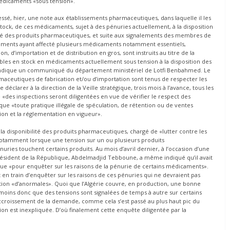
médicaments «sous tension».
essé, hier, une note aux établissements pharmaceutiques, dans laquelle il les
 stock, de ces médicaments, sujet à des pénuries actuellement, à la disposition
ilité des produits pharmaceutiques, et suite aux signalements des membres de
nements ayant affecté plusieurs médicaments notamment essentiels,
 d’importation et de distribution en gros, sont instruits au titre de la
nibles en stock en médicaments actuellement sous tension à la disposition des
s», indique un communiqué du département ministériel de Lotfi Benbahmed. Le
rmaceutiques de fabrication et/ou d’importation sont tenus de respecter les
déclarer à la direction de la Veille stratégique, trois mois à l’avance, tous les
es inspections seront diligentées en vue de vérifier le respect des
it que «toute pratique illégale de spéculation, de rétention ou de ventes
ion et la réglementation en vigueur».
ur la disponibilité des produits pharmaceutiques, chargé de «lutter contre les
notamment lorsque une tension sur un ou plusieurs produits
ries touchent certains produits. Au mois d’avril dernier, à l’occasion d’une
ésident de la République, Abdelmadjid Tebboune, a même indiqué qu’il avait
ique «pour enquêter sur les raisons de la pénurie de certains médicaments».
 en train d’enquêter sur les raisons de ces pénuries qui ne devraient pas
uestion «d’anormales». Quoi que l’Algérie couvre, en production, une bonne
moins donc que des tensions sont signalées de temps à autre sur certains
accroissement de la demande, comme cela s’est passé au plus haut pic du
ion est inexpliquée. D’où finalement cette enquête diligentée par la