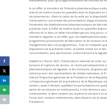
médicaments, pour qu’ils approvisionnent les officines en 
A cet effet, le ministère de l’Industrie pharmaceutique a adr
instruit de mettre toutes les quantités dont ils disposent en
des pharmacies. «Dans le cadre de la veille sur la disponib
l’observatoire concernant des perturbations d’approvision
l’ensemble des établissements pharmaceutiques de fabrication,
présente note, à l’effet de mettre toute les quantités dispo
officines et ce dans un délai n’excédant pas les cinq jour
ministère rappelle, à cet effet, que «les établissements pha
programmes prévisionnels de fabrication et de livraison et de 
changements dans ces programmes». Tout en indiquant que «d
dispositions de la présente note», la tutelle insiste sur le fa
concomitantes, sera sanctionnée conformément à la législat
Installé le 2 février 2021, l’Observatoire national de veille s
tensions et ruptures de stocks», se réunit périodiquement 
pharmaceutiques est signalée. A des moments, de graves pénu
entrevue avec des représentants de médias nationaux, le Pr
instruit l’Inspection générale de la Présidence de la Républ
«L’Inspection générale de la présidence de la République est
exister», avait-il déclaré, qualifiant les perturbations en q
partie de ses besoins en médicaments, il n’en demeure pas 
médicaments. Si dans certains cas, la pénurie est due à un 
Covid, avec certains médicaments, dans d’autres cas la situat
Présidence.