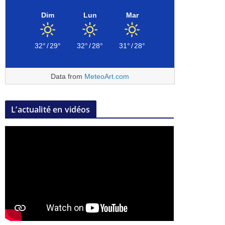
Dim
Lun
Mar
32°
/
29°
32°
/
28°
31°
/
28°
Data from
MeteoArt.com
L’actualité en vidéos