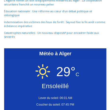
L’Algérie remet un don d’équipements militaires au Niger : La coopération
sécuritaire franchit un nouveau palier
Éducation nationale : Une réforme au cœur d’un débat politique et
idéologique
Indemnisation des victimes des feux de forêt : Sayoud fixe la fin août comme
échéance impérative
Catastrophes naturelles : Un nouveau dispositif pour encadrer l’aide aux
sinistrés
Météo à Alger
29°
C
Ensoleillé
Lever du soleil: 06:01 AM
Coucher du soleil: 07:45 PM