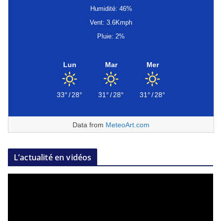
Humidité: 46%
Vent: 3.6Kmph
Pluie: 2%
Lun
Mar
Mer
33°
/
28°
31°
/
28°
31°
/
28°
Data from
MeteoArt.com
L’actualité en vidéos