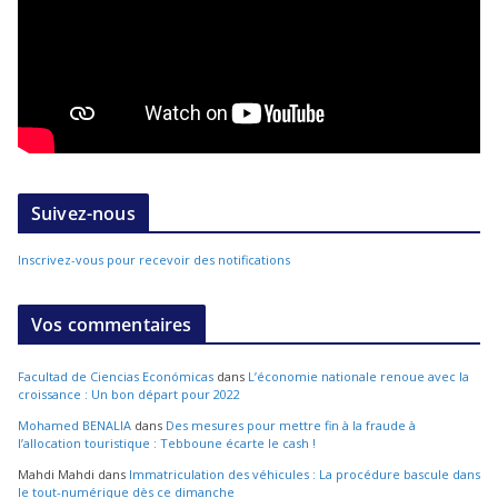
Suivez-nous
Inscrivez-vous pour recevoir des notifications
Vos commentaires
Facultad de Ciencias Económicas
dans
L’économie nationale renoue avec la
croissance : Un bon départ pour 2022
Mohamed BENALIA
dans
Des mesures pour mettre fin à la fraude à
l’allocation touristique : Tebboune écarte le cash !
Mahdi Mahdi
dans
Immatriculation des véhicules : La procédure bascule dans
le tout-numérique dès ce dimanche