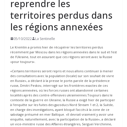
reprendre les
territoires perdus dans
les régions annexées
05/10/2022
La Sentinelle
Le Kremlin a promis hier de récupérer les territoires perdus
récemment par Moscou dans les régions annexées dans le sud et l’est
de l’Ukraine, tout en assurant que ces régions seront avec la Russie
«pour toujours».
«Certains territoires seront repris et nous allons continuer à mener
des consultations avec la population (locale) sur son souhait de vivre
en Russie», a déclaré à la presse le porte-parole de la présidence
russe, Dmitri Peskov, interrogé sur les frontières exactes de ces
régions annexées, où les forces russes ont abandonné certaines
localités après des contre-offensives ukrainiennes.Toujours dans le
contexte de la guerre en Ukraine, la Russie a exigé hier de participer
à l’enquête sur les fuites des gazoducs Nord Stream 1 et 2, la Suède,
en charge des investigations, ayant bloqué l’accès à la zone de ce
sabotage présumé en mer Baltique. «Il devrait vraiment y avoir une
enquête, naturellement, avec la participation de la Russie», a déclaré
un vice-ministre russe des Affaires étrangères, Sergueï Verchinine,