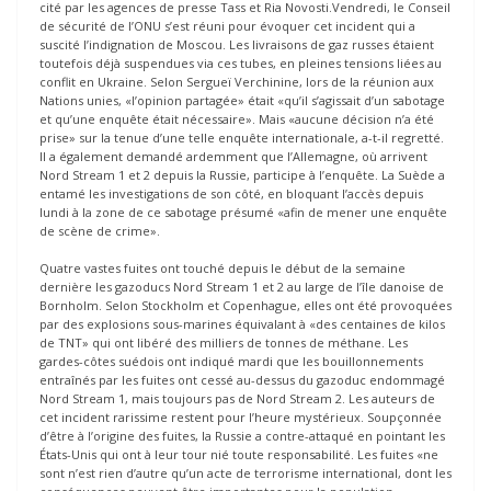
cité par les agences de presse Tass et Ria Novosti.Vendredi, le Conseil
de sécurité de l’ONU s’est réuni pour évoquer cet incident qui a
suscité l’indignation de Moscou. Les livraisons de gaz russes étaient
toutefois déjà suspendues via ces tubes, en pleines tensions liées au
conflit en Ukraine. Selon Sergueï Verchinine, lors de la réunion aux
Nations unies, «l’opinion partagée» était «qu’il s’agissait d’un sabotage
et qu’une enquête était nécessaire». Mais «aucune décision n’a été
prise» sur la tenue d’une telle enquête internationale, a-t-il regretté.
Il a également demandé ardemment que l’Allemagne, où arrivent
Nord Stream 1 et 2 depuis la Russie, participe à l’enquête. La Suède a
entamé les investigations de son côté, en bloquant l’accès depuis
lundi à la zone de ce sabotage présumé «afin de mener une enquête
de scène de crime».
Quatre vastes fuites ont touché depuis le début de la semaine
dernière les gazoducs Nord Stream 1 et 2 au large de l’île danoise de
Bornholm. Selon Stockholm et Copenhague, elles ont été provoquées
par des explosions sous-marines équivalant à «des centaines de kilos
de TNT» qui ont libéré des milliers de tonnes de méthane. Les
gardes-côtes suédois ont indiqué mardi que les bouillonnements
entraînés par les fuites ont cessé au-dessus du gazoduc endommagé
Nord Stream 1, mais toujours pas de Nord Stream 2. Les auteurs de
cet incident rarissime restent pour l’heure mystérieux. Soupçonnée
d’être à l’origine des fuites, la Russie a contre-attaqué en pointant les
États-Unis qui ont à leur tour nié toute responsabilité. Les fuites «ne
sont n’est rien d’autre qu’un acte de terrorisme international, dont les