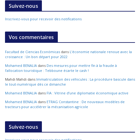
Suivez-nous
Inscrivez-vous pour recevoir des notifications
Vos commentaires
Facultad de Ciencias Económicas
dans
L’économie nationale renoue avec la
croissance : Un bon départ pour 2022
Mohamed BENALIA
dans
Des mesures pour mettre fin à la fraude à
l’allocation touristique : Tebboune écarte le cash !
Mahdi Mahdi
dans
Immatriculation des véhicules : La procédure bascule dans
le tout-numérique dès ce dimanche
Mohamed BENALIA
dans
FIA : Vitrine d’une diplomatie économique active
Mohamed BENALIA
dans
ETRAG Constantine : De nouveaux modèles de
tracteurs pour accélérer la mécanisation agricole
Suivez-nous
Inscrivez-vous pour recevoir des notifications