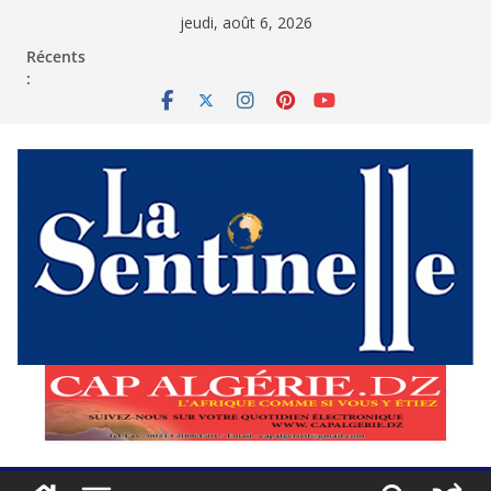
Passer
jeudi, août 6, 2026
au
contenu
Récents
: