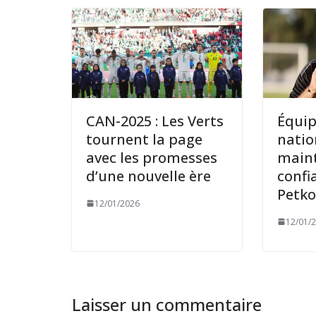
CAN-2025 : Les Verts
Équi
tournent la page
natio
avec les promesses
maint
d’une nouvelle ère
confi
Petko
12/01/2026
12/01/
Laisser un commentaire