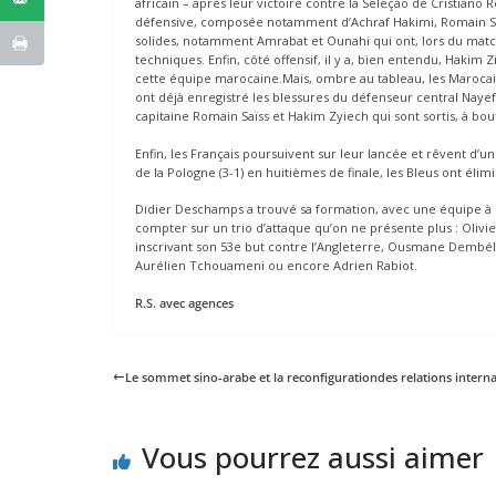
africain – après leur victoire contre la Seleção de Cristiano
défensive, composée notamment d’Achraf Hakimi, Romain Sai
solides, notamment Amrabat et Ounahi qui ont, lors du match
techniques. Enfin, côté offensif, il y a, bien entendu, Hakim
cette équipe marocaine.Mais, ombre au tableau, les Marocains
ont déjà enregistré les blessures du défenseur central Nayef 
capitaine Romain Saïss et Hakim Zyiech qui sont sortis, à b
Enfin, les Français poursuivent sur leur lancée et rêvent 
de la Pologne (3-1) en huitièmes de finale, les Bleus ont élimin
Didier Deschamps a trouvé sa formation, avec une équipe à 
compter sur un trio d’attaque qu’on ne présente plus : Olivie
inscrivant son 53e but contre l’Angleterre, Ousmane Dembé
Aurélien Tchouameni ou encore Adrien Rabiot.
R.S. avec agences
Le sommet sino-arabe et la reconfigurationdes relations interna
Vous pourrez aussi aimer