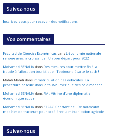
Suivez-nous
Inscrivez-vous pour recevoir des notifications
Vos commentaires
Facultad de Ciencias Económicas
dans
L’économie nationale
renoue avec la croissance : Un bon départ pour 2022
Mohamed BENALIA
dans
Des mesures pour mettre fin à la
fraude à l’allocation touristique : Tebboune écarte le cash !
Mahdi Mahdi
dans
Immatriculation des véhicules : La
procédure bascule dans le tout-numérique dès ce dimanche
Mohamed BENALIA
dans
FIA : Vitrine d’une diplomatie
économique active
Mohamed BENALIA
dans
ETRAG Constantine : De nouveaux
modèles de tracteurs pour accélérer la mécanisation agricole
Suivez-nous