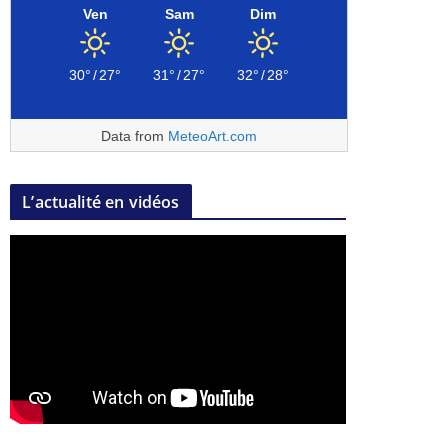
Ven
Sam
Dim
30°
/
27°
31°
/
27°
32°
/
28°
Data from
MeteoArt.com
L’actualité en vidéos