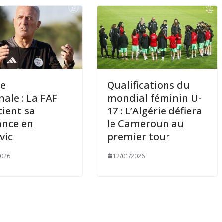
pe
Qualifications du
nale : La FAF
mondial féminin U-
ient sa
17 : L’Algérie défiera
ance en
le Cameroun au
vic
premier tour
2026
12/01/2026