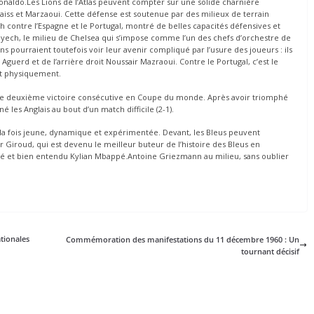
 Ronaldo.Les Lions de l’Atlas peuvent compter sur une solide charnière
ss et Marzaoui. Cette défense est soutenue par des milieux de terrain
 contre l’Espagne et le Portugal, montré de belles capacités défensives et
 Ziyech, le milieu de Chelsea qui s’impose comme l’un des chefs d’orchestre de
 pourraient toutefois voir leur avenir compliqué par l’usure des joueurs : ils
Aguerd et de l’arrière droit Noussair Mazraoui. Contre le Portugal, c’est le
out physiquement.
d’une deuxième victoire consécutive en Coupe du monde. Après avoir triomphé
é les Anglais au bout d’un match difficile (2-1).
la fois jeune, dynamique et expérimentée. Devant, les Bleus peuvent
r Giroud, qui est devenu le meilleur buteur de l’histoire des Bleus en
lé et bien entendu Kylian Mbappé.Antoine Griezmann au milieu, sans oublier
tionales
Commémoration des manifestations du 11 décembre 1960 : Un
tournant décisif