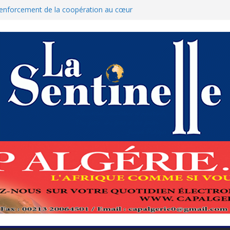
 renforcement de la coopération au cœur
hamed Boukhari à N’Djamena
’État accélère la reconquête de son tissu
que : Le ministère des Finances dément
nnulation des nouvelles mesures
res pour protéger El-Qods
 tête-à-tête diplomatiques en marge du
ds