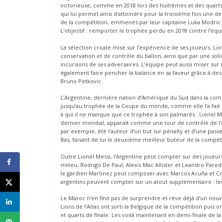
victorieuse, comme en 2018 lors des huitièmes et des quarts
qui lui permet ainsi d’atteindre pour la troisième fois une
de la compétition, emmenés par leur capitaine Luka Modric (
L’objectif : remporter le trophée perdu en 2018 contre l’équ
La sélection croate mise sur l’expérience de ses joueurs. Lors
conservation et de contrôle du ballon, ainsi que par une soli
incursions de ses adversaires. L’équipe peut aussi miser sur 
également faire pencher la balance en sa faveur grâce à des 
Bruno Petkovic.
L’Argentine, dernière nation d’Amérique du Sud dans la comp
jusqu’au trophée de la Coupe du monde, comme elle l’a fait e
à qui il ne manque que ce trophée à son palmarès : Lionel Me
dernier mondial, apparaît comme une tour de contrôle de l’éq
par exemple, été l’auteur d’un but sur pénalty et d’une passe
Bas, faisant de lui le deuxième meilleur buteur de la compét
Outre Lionel Messi, l’Argentine peut compter sur des joueu
milieu, Rodrigo De Paul, Alexis Mac Allister et Leandro Parede
le gardien Martinez peut composer avec Marcos Acuña et Cris
argentins peuvent compter sur un atout supplémentaire : leu
Le Maroc n’en finit pas de surprendre et rêve déjà d’un nouv
Lions de l’Atlas ont sorti la Belgique de la compétition puis o
et quarts de finale. Les voilà maintenant en demi-finale de la