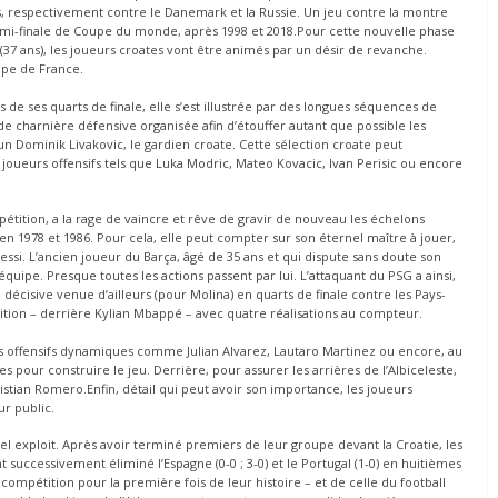
, respectivement contre le Danemark et la Russie. Un jeu contre la montre
 demi-finale de Coupe du monde, après 1998 et 2018.Pour cette nouvelle phase
37 ans), les joueurs croates vont être animés par un désir de revanche.
ipe de France.
 de ses quarts de finale, elle s’est illustrée par des longues séquences de
de charnière défensive organisée afin d’étouffer autant que possible les
un Dominik Livakovic, le gardien croate. Cette sélection croate peut
joueurs offensifs tels que Luka Modric, Mateo Kovacic, Ivan Perisic ou encore
étition, a la rage de vaincre et rêve de gravir de nouveau les échelons
n 1978 et 1986. Pour cela, elle peut compter sur son éternel maître à jouer,
ssi. L’ancien joueur du Barça, âgé de 35 ans et qui dispute sans doute son
uipe. Presque toutes les actions passent par lui. L’attaquant du PSG a ainsi,
 décisive venue d’ailleurs (pour Molina) en quarts de finale contre les Pays-
ition – derrière Kylian Mbappé – avec quatre réalisations au compteur.
rs offensifs dynamiques comme Julian Alvarez, Lautaro Martinez ou encore, au
s pour construire le jeu. Derrière, pour assurer les arrières de l’Albiceleste,
tian Romero.Enfin, détail qui peut avoir son importance, les joueurs
r public.
el exploit. Après avoir terminé premiers de leur groupe devant la Croatie, les
nt successivement éliminé l’Espagne (0-0 ; 3-0) et le Portugal (1-0) en huitièmes
 compétition pour la première fois de leur histoire – et de celle du football