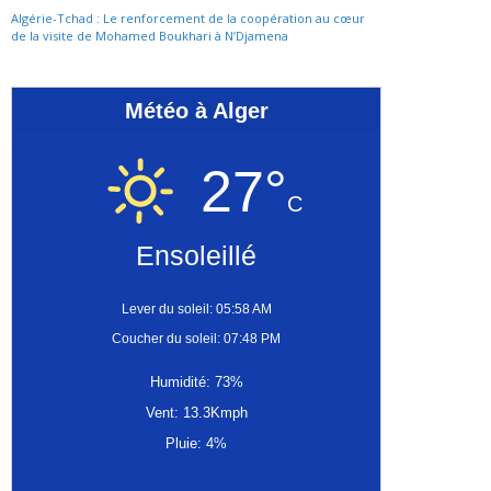
Algérie-Tchad : Le renforcement de la coopération au cœur
de la visite de Mohamed Boukhari à N’Djamena
Météo à Alger
27°
C
Ensoleillé
Lever du soleil: 05:58 AM
Coucher du soleil: 07:48 PM
Humidité: 73%
Vent: 13.3Kmph
Pluie: 4%