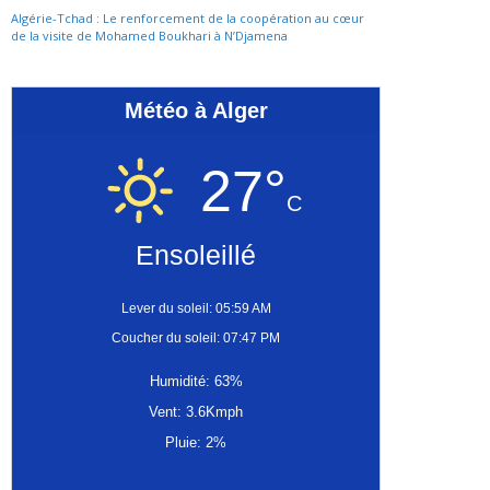
Algérie-Tchad : Le renforcement de la coopération au cœur
de la visite de Mohamed Boukhari à N’Djamena
Météo à Alger
27°
C
Ensoleillé
Lever du soleil: 05:59 AM
Coucher du soleil: 07:47 PM
Humidité: 63%
Vent: 3.6Kmph
Pluie: 2%