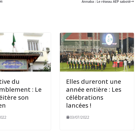
as
Annaba : Le réseau AEP saboté
ative du
Elles dureront une
mblement : Le
année entière : Les
éitère son
célébrations
en
lancées !
2022
03/07/2022