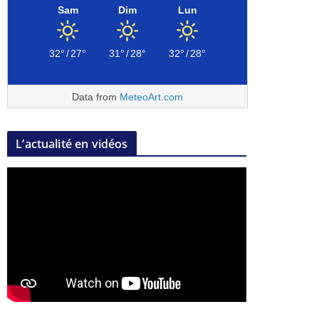
Sam
Dim
Lun
32°
/
27°
31°
/
28°
32°
/
28°
Data from
MeteoArt.com
L’actualité en vidéos