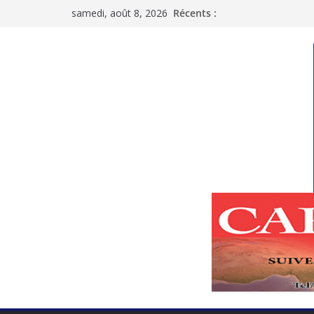
Passer
samedi, août 8, 2026
Récents :
au
contenu