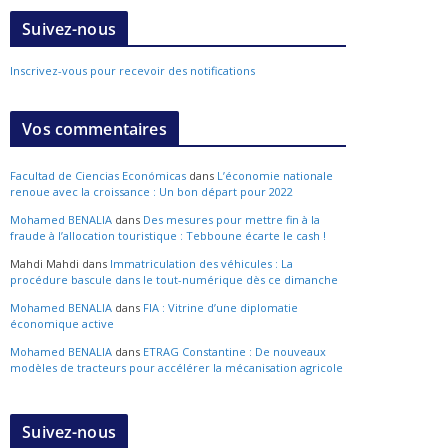
Suivez-nous
Inscrivez-vous pour recevoir des notifications
Vos commentaires
Facultad de Ciencias Económicas
dans
L’économie nationale
renoue avec la croissance : Un bon départ pour 2022
Mohamed BENALIA
dans
Des mesures pour mettre fin à la
fraude à l’allocation touristique : Tebboune écarte le cash !
Mahdi Mahdi
dans
Immatriculation des véhicules : La
procédure bascule dans le tout-numérique dès ce dimanche
Mohamed BENALIA
dans
FIA : Vitrine d’une diplomatie
économique active
Mohamed BENALIA
dans
ETRAG Constantine : De nouveaux
modèles de tracteurs pour accélérer la mécanisation agricole
Suivez-nous