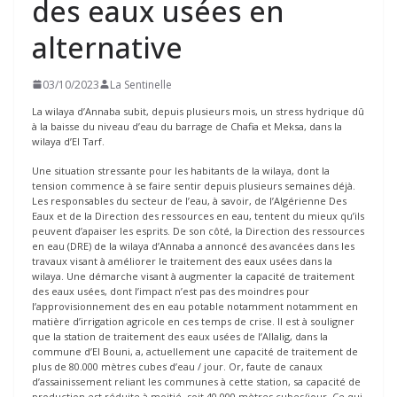
des eaux usées en
alternative
03/10/2023
La Sentinelle
La wilaya d’Annaba subit, depuis plusieurs mois, un stress hydrique dû
à la baisse du niveau d’eau du barrage de Chafia et Meksa, dans la
wilaya d’El Tarf.
Une situation stressante pour les habitants de la wilaya, dont la
tension commence à se faire sentir depuis plusieurs semaines déjà.
Les responsables du secteur de l’eau, à savoir, de l’Algérienne Des
Eaux et de la Direction des ressources en eau, tentent du mieux qu’ils
peuvent d’apaiser les esprits. De son côté, la Direction des ressources
en eau (DRE) de la wilaya d’Annaba a annoncé des avancées dans les
travaux visant à améliorer le traitement des eaux usées dans la
wilaya. Une démarche visant à augmenter la capacité de traitement
des eaux usées, dont l’impact n’est pas des moindres pour
l’approvisionnement des en eau potable notamment notamment en
matière d’irrigation agricole en ces temps de crise. Il est à souligner
que la station de traitement des eaux usées de l’Allalig, dans la
commune d’El Bouni, a, actuellement une capacité de traitement de
plus de 80.000 mètres cubes d’eau / jour. Or, faute de canaux
d’assainissement reliant les communes à cette station, sa capacité de
production est réduite à moitié, soit 40.000 mètres cubes/jour. Ce qui