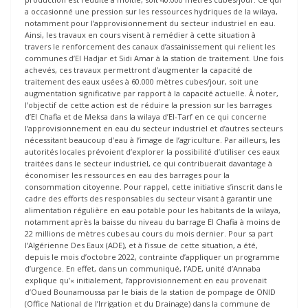
a occasionné une pression sur les ressources hydriques de la wilaya,
notamment pour l’approvisionnement du secteur industriel en eau.
Ainsi, les travaux en cours visent à remédier à cette situation à
travers le renforcement des canaux d’assainissement qui relient les
communes d’El Hadjar et Sidi Amar à la station de traitement. Une fois
achevés, ces travaux permettront d’augmenter la capacité de
traitement des eaux usées à 60.000 mètres cubes/jour, soit une
augmentation significative par rapport à la capacité actuelle. À noter,
l’objectif de cette action est de réduire la pression sur les barrages
d’El Chafia et de Meksa dans la wilaya d’El-Tarf en ce qui concerne
l’approvisionnement en eau du secteur industriel et d’autres secteurs
nécessitant beaucoup d’eau à l’image de l’agriculture. Par ailleurs, les
autorités locales prévoient d’explorer la possibilité d’utiliser ces eaux
traitées dans le secteur industriel, ce qui contribuerait davantage à
économiser les ressources en eau des barrages pour la
consommation citoyenne. Pour rappel, cette initiative s’inscrit dans le
cadre des efforts des responsables du secteur visant à garantir une
alimentation régulière en eau potable pour les habitants de la wilaya,
notamment après la baisse du niveau du barrage El Chafia à moins de
22 millions de mètres cubes au cours du mois dernier. Pour sa part
l’Algérienne Des Eaux (ADE), et à l’issue de cette situation, a été,
depuis le mois d’octobre 2022, contrainte d’appliquer un programme
d’urgence. En effet, dans un communiqué, l’ADE, unité d’Annaba
explique qu’« initialement, l’approvisionnement en eau provenait
d’Oued Bounamoussa par le biais de la station de pompage de ONID
(Office National de l’Irrigation et du Drainage) dans la commune de