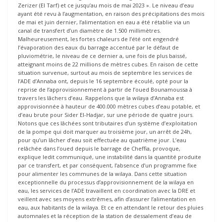
Zerizer (El Tarf) et ce jusqu’au mois de mai 2023 ». Le niveau d’eau
ayant été revu à l’augmentation, en raison des précipitations des mois
de mai et juin dernier, l’alimentation en eau a été rétablie via un
canal de transfert d’un diamètre de 1.500 millimètres.
Malheureusement, les fortes chaleurs de l’été ont engendré
l’évaporation des eaux du barrage accentué par le défaut de
pluviométrie, le niveau de ce dernier a, une fois de plus baissé,
atteignant moins de 22 millions de mètres cubes. En raison de cette
situation survenue, surtout au mois de septembre les services de
l’ADE d’Annaba ont, depuis le 16 septembre écoulé, opté pour la
reprise de l’approvisionnement à partir de l’oued Bounamoussa à
travers les lâchers d’eau. Rappelons que la wilaya d’Annaba est
approvisionnée à hauteur de 400.000 mètres cubes d’eau potable, et
d’eau brute pour Sider El-Hadjar, sur une période de quatre jours.
Notons que ces lâchées sont tributaires d’un système d’exploitation
de la pompe qui doit marquer au troisième jour, un arrêt de 24h,
pour qu’un lâcher d’eau soit effectuée au quatrième jour. L’eau
relâchée dans l’oued depuis le barrage de Cheffia, provoque,
explique ledit communiqué, une instabilité dans la quantité produite
par ce transfert, et par conséquent, l’absence d’un programme fixe
pour alimenter les communes de la wilaya. Dans cette situation
exceptionnelle du processus d’approvisionnement de la wilaya en
eau, les services de l’ADE travaillent en coordination avec la DRE et
veillent avec ses moyens extrêmes, afin d’assurer l’alimentation en
eau, aux habitants de la wilaya. Et ce en attendant le retour des pluies
automnales et la réception de la station de dessalement d’eau de