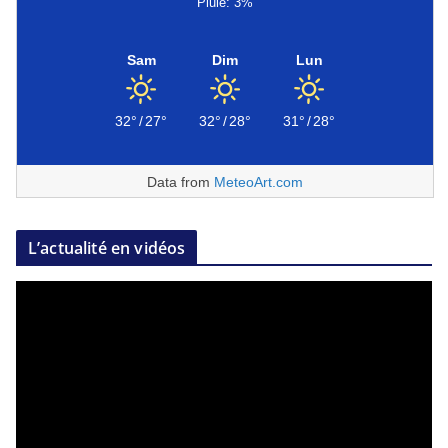
Pluie: 3%
Sam
Dim
Lun
32°
/
27°
32°
/
28°
31°
/
28°
Data from
MeteoArt.com
L’actualité en vidéos