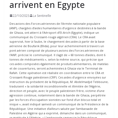
arrivent en Egypte
22/10/2023
La Sentinelle
Des avions des Forces aériennes de l’Armée nationale populaire
(ANP), chargées d’aides humanitaires d’urgence destinées à la bande
de Ghaza, ont atterri à l’Aéroport d’El-Arich (Egypte), indique un
communiqué du Croissant-rouge algérien (CRA). Le CRA avait
supervisé, hier à l’aube, le chargement des aides à partir de la base
aérienne de Boufarik (Blida), pour leur acheminement à travers un
pont aérien composé de plusieurs avions des Forces aériennes de
l’ANP, précise le communiqué. Il s’agit de « 60 tonnes d’aides, dont 6
tonnes de médicaments », selon la même source, qui précise que
ces aides composées également de produits alimentaires, de matelas
et de couvertures, seront acheminées à Ghaza via le Terminal de
Rafah. Cette opération est réalisée en coordination entre le CRA et
Croissant-Rouge palestinien (CRP). Ces aides d’urgence envoyées sur
instruction du président de la République, M. Abdelmadjid Tebboune,
traduisent « la solidarité inconditionnelle et illimitée de l’Algérie,
direction et peuple, avec le peuple palestinien frère, victime d’une
agression continue, notamment dans la bande de Ghaza, perpétrée
par les forces d’occupation sionistes sur fond d’un blocus total et
inique », avait indiqué samedi un communiqué de la Présidence de la
République. Une initiative d’ailleurs saluée par l’ambassade de
Palestine en Algérie qui a exprimé, dimanche dans un communiqué,
sa gratitude à l’Algérie. « L’ambassade remercie la République