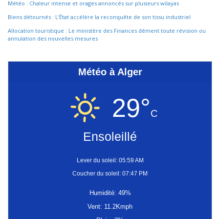
Météo : Chaleur intense et orages annoncés sur plusieurs wilayas
Biens détournés : L’État accélère la reconquête de son tissu industriel
Allocation touristique : Le ministère des Finances dément toute révision ou
annulation des nouvelles mesures
Météo à Alger
29°
C
Ensoleillé
Lever du soleil: 05:59 AM
Coucher du soleil: 07:47 PM
Humidité: 49%
Vent: 11.2Kmph