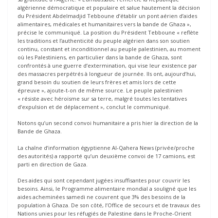
algérienne démocratique et populaire et salue hautement la décision
du Président Abdelmadjid Tebboune d’établir un pont aérien d’aides
alimentaires, médicales et humanitaires vers la bande de Ghaza »,
précise le communiqué. La position du Président Tebboune « reflète
les traditions et l’authenticité du peuple algérien dans son soutien
continu, constant et inconditionnel au peuple palestinien, au moment
où les Palestiniens, en particulier dans la bande de Ghaza, sont
confrontés à une guerre d’extermination, qui vise leur existence par
des massacres perpétrés à longueur de journée. Ils ont, aujourd’hui,
grand besoin du soutien de leurs frères et amis lors de cette
épreuve », ajoute-t-on de même source. Le peuple palestinien
« résiste avec héroïsme sur sa terre, malgré toutes les tentatives
d’expulsion et de déplacement », conclut le communiqué.
Notons qu’un second convoi humanitaire a pris hier la direction de la
Bande de Ghaza.
La chaîne d’information égyptienne Al-Qahera News (privée/proche
des autorités) a rapporté qu’un deuxième convoi de 17 camions, est
parti en direction de Gaza.
Des aides qui sont cependant jugées insuffisantes pour couvrir les
besoins. Ainsi, le Programme alimentaire mondial a souligné que les
aides acheminées samedi ne couvrent que 3% des besoins de la
population à Ghaza. De son côté, l’Office de secours et de travaux des
Nations unies pour les réfugiés de Palestine dans le Proche-Orient