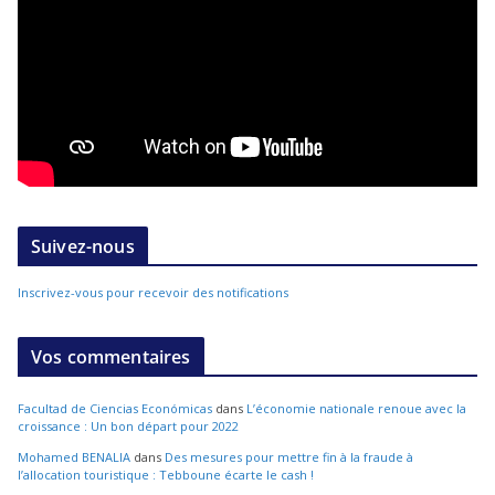
Suivez-nous
Inscrivez-vous pour recevoir des notifications
Vos commentaires
Facultad de Ciencias Económicas
dans
L’économie nationale renoue avec la
croissance : Un bon départ pour 2022
Mohamed BENALIA
dans
Des mesures pour mettre fin à la fraude à
l’allocation touristique : Tebboune écarte le cash !