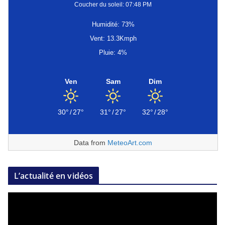
Coucher du soleil: 07:48 PM
Humidité: 73%
Vent: 13.3Kmph
Pluie: 4%
Ven
Sam
Dim
30°
/
27°
31°
/
27°
32°
/
28°
Data from
MeteoArt.com
L’actualité en vidéos