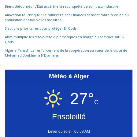
Biens détournés : L’État accélère la reconquête de son tissu industriel
Allocation touristique : Le ministère des Finances dément toute révision ou
annulation des nouvelles mesures
3 actions prioritaires pour protéger El-Qods
Attaf multiplie les tête-à-tête diplomatiques en marge du sommet sur El-
Qods
Algérie-Tchad : Le renforcement de la coopération au cœur de la visite de
Mohamed Boukhari à N’Djamena
Météo à Alger
27°
C
Ensoleillé
Lever du soleil: 05:58 AM