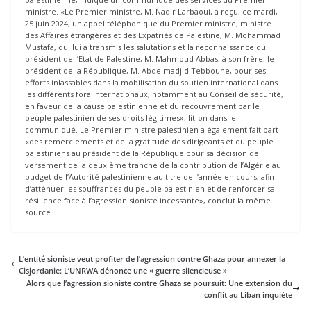
ministre. «Le Premier ministre, M. Nadir Larbaoui, a reçu, ce mardi,
25 juin 2024, un appel téléphonique du Premier ministre, ministre
des Affaires étrangères et des Expatriés de Palestine, M. Mohammad
Mustafa, qui lui a transmis les salutations et la reconnaissance du
président de l’Etat de Palestine, M. Mahmoud Abbas, à son frère, le
président de la République, M. Abdelmadjid Tebboune, pour ses
efforts inlassables dans la mobilisation du soutien international dans
les différents fora internationaux, notamment au Conseil de sécurité,
en faveur de la cause palestinienne et du recouvrement par le
peuple palestinien de ses droits légitimes», lit-on dans le
communiqué. Le Premier ministre palestinien a également fait part
«des remerciements et de la gratitude des dirigeants et du peuple
palestiniens au président de la République pour sa décision de
versement de la deuxième tranche de la contribution de l’Algérie au
budget de l’Autorité palestinienne au titre de l’année en cours, afin
d’atténuer les souffrances du peuple palestinien et de renforcer sa
résilience face à l’agression sioniste incessante», conclut la même
source.
L’entité sioniste veut profiter de l’agression contre Ghaza pour annexer la
Cisjordanie: L’UNRWA dénonce une « guerre silencieuse »
Alors que l’agression sioniste contre Ghaza se poursuit: Une extension du
conflit au Liban inquiète