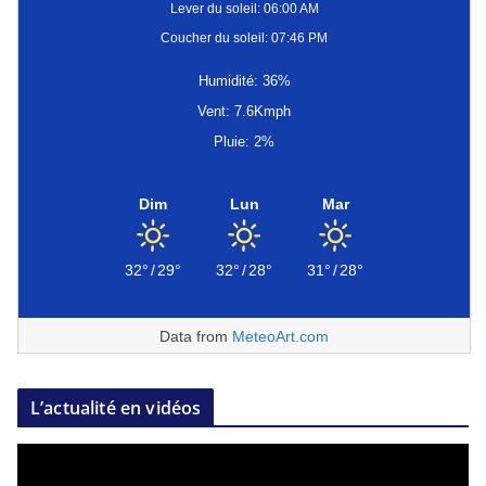
Lever du soleil: 06:00 AM
Coucher du soleil: 07:46 PM
Humidité: 36%
Vent: 7.6Kmph
Pluie: 2%
Dim
Lun
Mar
32°
/
29°
32°
/
28°
31°
/
28°
Data from
MeteoArt.com
L’actualité en vidéos