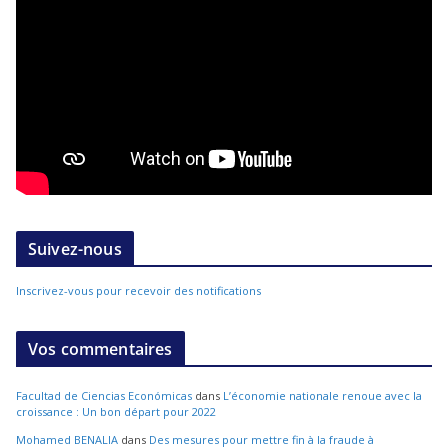
Suivez-nous
Inscrivez-vous pour recevoir des notifications
Vos commentaires
Facultad de Ciencias Económicas
dans
L’économie nationale renoue avec la
croissance : Un bon départ pour 2022
Mohamed BENALIA
dans
Des mesures pour mettre fin à la fraude à