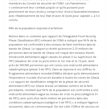
membres du Conseil de sécurité de l’ONU. Les Palestiniens
« continueront leur combat jusqu’à ce qu’ils puissent jouir
pleinement de leurs droits y compris leur droit à l’autodétermination
avec l’établissement de leur Etat et avec Al Qods pour capitale », a-t-il
conclu.
96% de la population exposée à la famine
Notons dans ce contexte que rapport de l’Integrated Food Security
Phase Classification (IPC) relevant de l’ONU a indiqué que 96 % de la
population est confrontée à des niveaux de faim extrêmes dans la
bande de Ghaza. Le rapport a révélé qu’environ 2,13 millions de
personnes dans la bande de Ghaza ont risqué des niveaux élevés
d’insécurité alimentaire aiguë classée en phase 3 ou supérieure de
l’IPC (situation de crise ou pire) entre le 1er mai et le 15 juin, dont
près de 343 000 personnes qui ont connu une insécurité alimentaire
catastrophique (phase 5 de l’IPC). Dans sa réponse à ces chiffres, le
Programme alimentaire mondial (PAM) a déclaré qu’ils démontraient
l’importance cruciale d’un accès durable à toutes les zones de Ghaza.
« Le rapport de classification intégrée de la phase de sécurité
alimentaire (IPC) sur Ghaza dresse un tableau sombre de la faim
persistante, révélant que 96 % de la population est confrontée à une
insécurité alimentaire aiguë au niveau de crise ou plus (catégorie 3+
de l’IPC), avec près d’un demi-million de personnes dans des
conditions catastrophiques (catégorie 5 de l’IPC) », a indiqué l’agence
onusienne, dans un communiqué. De son côté, l’Office de secours et