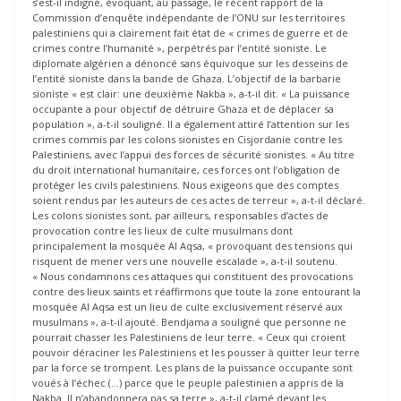
s’est-il indigné, évoquant, au passage, le récent rapport de la
Commission d’enquête indépendante de l’ONU sur les territoires
palestiniens qui a clairement fait état de « crimes de guerre et de
crimes contre l’humanité », perpétrés par l’entité sioniste. Le
diplomate algérien a dénoncé sans équivoque sur les desseins de
l’entité sioniste dans la bande de Ghaza. L’objectif de la barbarie
sioniste « est clair: une deuxième Nakba », a-t-il dit. « La puissance
occupante a pour objectif de détruire Ghaza et de déplacer sa
population », a-t-il souligné. Il a également attiré l’attention sur les
crimes commis par les colons sionistes en Cisjordanie contre les
Palestiniens, avec l’appui des forces de sécurité sionistes. « Au titre
du droit international humanitaire, ces forces ont l’obligation de
protéger les civils palestiniens. Nous exigeons que des comptes
soient rendus par les auteurs de ces actes de terreur », a-t-il déclaré.
Les colons sionistes sont, par ailleurs, responsables d’actes de
provocation contre les lieux de culte musulmans dont
principalement la mosquée Al Aqsa, « provoquant des tensions qui
risquent de mener vers une nouvelle escalade », a-t-il soutenu.
« Nous condamnons ces attaques qui constituent des provocations
contre des lieux saints et réaffirmons que toute la zone entourant la
mosquée Al Aqsa est un lieu de culte exclusivement réservé aux
musulmans », a-t-il ajouté. Bendjama a souligné que personne ne
pourrait chasser les Palestiniens de leur terre. « Ceux qui croient
pouvoir déraciner les Palestiniens et les pousser à quitter leur terre
par la force se trompent. Les plans de la puissance occupante sont
voués à l’échec (…) parce que le peuple palestinien a appris de la
Nakba. Il n’abandonnera pas sa terre », a-t-il clamé devant les