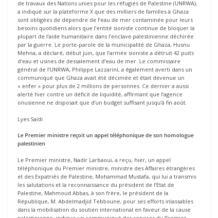
de travaux des Nations unies pour les réfugiés de Palestine (UNRWA),
a indiqué sur la plateforme X que des milliers de familles à Ghaza
sont obligées de dépendre de l’eau de mer contaminée pour leurs
besoins quotidiens alors que l’entité sioniste continue de bloquer la
plupart de l’aide humanitaire dans l’enclave palestinienne déchirée
par la guerre. Le porte-parole de la municipalité de Ghaza, Husnu
Mehna, a déclaré, début juin, que l’armée sioniste a détruit 42 puits
d’eau et usines de dessalement d’eau de mer. Le commissaire
général de l’UNRWA, Philippe Lazzarini, a également averti dans un
communiqué que Ghaza avait été décimée et était devenue un
« enfer » pour plus de 2 millions de personnes. Ce dernier a aussi
alerté hier contre un déficit de liquidité, affirmant que l’agence
onusienne ne disposait que d’un budget suffisant jusqu’à fin août.
Lyes Saïdi
Le Premier ministre reçoit un appel téléphonique de son homologue
palestinien
Le Premier ministre, Nadir Larbaoui, a reçu, hier, un appel
téléphonique du Premier ministre, ministre des Affaires étrangères
et des Expatriés de Palestine, Mohammad Mustafa, qui lui a transmis
les salutations et la reconnaissance du président de l’Etat de
Palestine, Mahmoud Abbas, à son frère, le président de la
République, M. Abdelmadjid Tebboune, pour ses efforts inlassables
dans la mobilisation du soutien international en faveur de la cause
palestinienne, indique un communiqué des services du Premier