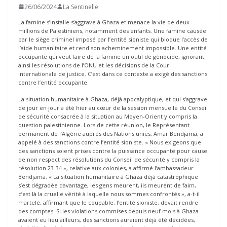
26/06/2024
La Sentinelle
La famine s’installe s’aggrave à Ghaza et menace la vie de deux
millions de Palestiniens, notamment des enfants. Une famine causée
par le siège criminel imposé par l’entité sioniste qui bloque l’accès de
l’aide humanitaire et rend son acheminement impossible. Une entité
occupante qui veut faire de la famine un outil de génocide, ignorant
ainsi les résolutions de l’ONU et les décisions de la Cour
internationale de justice. C’est dans ce contexte a exigé des sanctions
contre l’entité occupante.
La situation humanitaire à Ghaza, déjà apocalyptique, et qui s’aggrave
de jour en jour a été hier au cœur de la session mensuelle du Conseil
de sécurité consacrée à la situation au Moyen-Orient y compris la
question palestinienne. Lors de cette réunion, le Représentant
permanent de l’Algérie auprès des Nations unies, Amar Bendjama, a
appelé à des sanctions contre l’entité sioniste. « Nous exigeons que
des sanctions soient prises contre la puissance occupante pour cause
de non respect des résolutions du Conseil de sécurité y compris la
résolution 23-34 », relative aux colonies, a affirmé l’ambassadeur
Bendjama. « La situation humanitaire à Ghaza déjà catastrophique
s’est dégradée davantage, les gens meurent, ils meurent de faim,
c’est là la cruelle vérité à laquelle nous sommes confrontés », a-t-il
martelé, affirmant que le coupable, l’entité sioniste, devait rendre
des comptes. Si les violations commises depuis neuf mois à Ghaza
avaient eu lieu ailleurs, des sanctions auraient déjà été décidées,