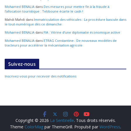
Mohamed BENALIA
dans
Des mesures pour mettre fin à la fraude à
l’allocation touristique : Tebboune écarte le cash !
Mahdi Mahdi
dans
Immatriculation des véhicules : La procédure bascule dans
le tout-numérique dès ce dimanche
Mohamed BENALIA
dans
FIA : Vitrine d’une diplomatie économique active
Mohamed BENALIA
dans
ETRAG Constantine : De nouveaux modèles de
tracteurs pour accélérer la mécanisation agricole
Suivez-nous
Inscrivez-vous pour recevoir des notifications
Copyright © 2026
La Sentinelle
. Tous droits réservés.
Theme
ColorMag
par ThemeGrill. Propulsé par
WordPress
.