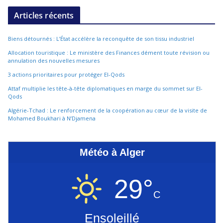
Articles récents
Biens détournés : L’État accélère la reconquête de son tissu industriel
Allocation touristique : Le ministère des Finances dément toute révision ou
annulation des nouvelles mesures
3 actions prioritaires pour protéger El-Qods
Attaf multiplie les tête-à-tête diplomatiques en marge du sommet sur El-
Qods
Algérie-Tchad : Le renforcement de la coopération au cœur de la visite de
Mohamed Boukhari à N’Djamena
Météo à Alger
29°
C
Ensoleillé