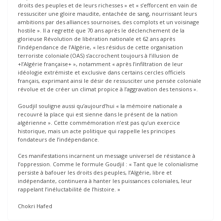
droits des peuples et de leurs richesses » et « s’efforcent en vain de
ressusciter une gloire maudite, entachée de sang, nourrissant leurs
ambitions par des alliances sournoises, des complots et un voisinage
hostile ». Il a regretté que 70 ans après le déclenchement de la
glorieuse Révolution de libération nationale et 62 ans après
l’indépendance de l’Algérie, « les résidus de cette organisation
terroriste coloniale (OAS) s’accrochent toujours à l’illusion de
+l’Algérie française+ », notamment « après l’infiltration de leur
idéologie extrémiste et exclusive dans certains cercles officiels
français, exprimant ainsi le désir de ressusciter une pensée coloniale
révolue et de créer un climat propice à l’aggravation des tensions ».
Goudjil souligne aussi qu’aujourd’hui « la mémoire nationale a
recouvré la place qui est sienne dans le présent de la nation
algérienne ». Cette commémoration n’est pas qu’un exercice
historique, mais un acte politique qui rappelle les principes
fondateurs de l’indépendance.
Ces manifestations incarnent un message universel de résistance à
l’oppression. Comme le formule Goudjil : « Tant que le colonialisme
persiste à bafouer les droits des peuples, l’Algérie, libre et
indépendante, continuera à hanter les puissances coloniales, leur
rappelant l’inéluctabilité de l’histoire. »
Chokri Hafed