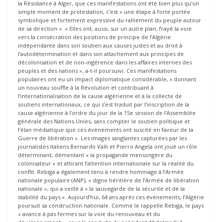
la Résistance à Alger, que ces manifestations ont été bien plus qu’un
simple moment de protestation, c’est « une étape à forte portée
symbolique et fortement expressive du ralliement du peuple autour
de sa direction ». « Elles ont, aussi, sur un autre plan, frayé la voie
vers la consécration des positions de principe de l’Algérie
indépendante dans son soutien aux causes justes et au droit à
l’autodétermination et dans son attachement aux principes de
décolonisation et de non-ingérence dans les affaires internes des
peuples et des nations », a-t-il poursuivi. Ces manifestations
populaires ont eu un impact diplomatique considérable, « donnant
un nouveau souffle à la Révolution et contribuant à
l’internationalisation de la cause algérienne et à la collecte de
soutiens internationaux, ce qui s’est traduit par l’inscription de la
cause algérienne à l’ordre du jour de la 15e session de l’Assemblée
générale des Nations-Unies, sans compter le soutien politique et
l’élan médiatique que ces évènements ont suscité en faveur de la
Guerre de libération ». Les images sanglantes capturées par les
journalistes italiens Bernardo Valli et Pierro Angela ont joué un rôle
déterminant, démentant « la propagande mensongère du
colonisateur » et attirant l’attention internationale sur la réalité du
conflit. Rebiga a également tenu à rendre hommage à l’Armée
nationale populaire (ANP), « digne héritière de l’Armée de libération
nationale », qui a veillé à « la sauvegarde de la sécurité et de la
stabilité du pays ». Aujourd’hui, 64 ans après ces événements, l’Algérie
poursuit sa construction nationale. Comme le rappelle Rebiga, le pays
« avance à pas fermes sur la voie du renouveau et du