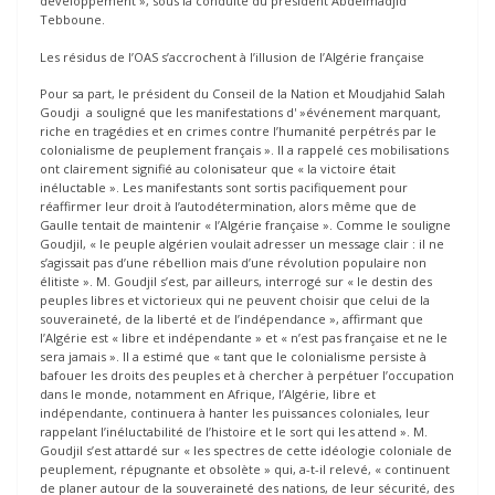
développement », sous la conduite du président Abdelmadjid
Tebboune.
Les résidus de l’OAS s’accrochent à l’illusion de l’Algérie française
Pour sa part, le président du Conseil de la Nation et Moudjahid Salah
Goudji a souligné que les manifestations d' »événement marquant,
riche en tragédies et en crimes contre l’humanité perpétrés par le
colonialisme de peuplement français ». Il a rappelé ces mobilisations
ont clairement signifié au colonisateur que « la victoire était
inéluctable ». Les manifestants sont sortis pacifiquement pour
réaffirmer leur droit à l’autodétermination, alors même que de
Gaulle tentait de maintenir « l’Algérie française ». Comme le souligne
Goudjil, « le peuple algérien voulait adresser un message clair : il ne
s’agissait pas d’une rébellion mais d’une révolution populaire non
élitiste ». M. Goudjil s’est, par ailleurs, interrogé sur « le destin des
peuples libres et victorieux qui ne peuvent choisir que celui de la
souveraineté, de la liberté et de l’indépendance », affirmant que
l’Algérie est « libre et indépendante » et « n’est pas française et ne le
sera jamais ». Il a estimé que « tant que le colonialisme persiste à
bafouer les droits des peuples et à chercher à perpétuer l’occupation
dans le monde, notamment en Afrique, l’Algérie, libre et
indépendante, continuera à hanter les puissances coloniales, leur
rappelant l’inéluctabilité de l’histoire et le sort qui les attend ». M.
Goudjil s’est attardé sur « les spectres de cette idéologie coloniale de
peuplement, répugnante et obsolète » qui, a-t-il relevé, « continuent
de planer autour de la souveraineté des nations, de leur sécurité, des