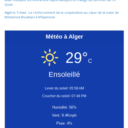
Qods
Algérie-Tchad : Le renforcement de la coopération au cœur de la visite de
Mohamed Boukhari à N’Djamena
Météo à Alger
29°
C
Ensoleillé
Lever du soleil: 05:58 AM
Coucher du soleil: 07:48 PM
Humidité: 56%
Vent: 9.4Kmph
Pluie: 4%