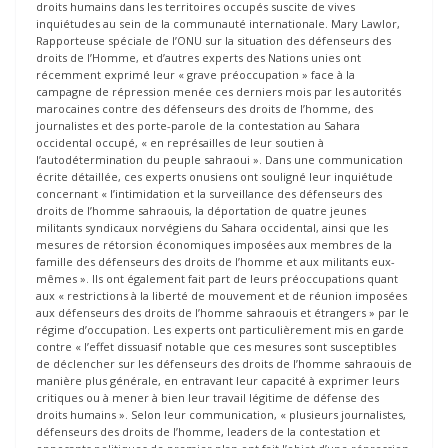
droits humains dans les territoires occupés suscite de vives
inquiétudes au sein de la communauté internationale. Mary Lawlor,
Rapporteuse spéciale de l’ONU sur la situation des défenseurs des
droits de l’Homme, et d’autres experts des Nations unies ont
récemment exprimé leur « grave préoccupation » face à la
campagne de répression menée ces derniers mois par les autorités
marocaines contre des défenseurs des droits de l’homme, des
journalistes et des porte-parole de la contestation au Sahara
occidental occupé, « en représailles de leur soutien à
l’autodétermination du peuple sahraoui ». Dans une communication
écrite détaillée, ces experts onusiens ont souligné leur inquiétude
concernant « l’intimidation et la surveillance des défenseurs des
droits de l’homme sahraouis, la déportation de quatre jeunes
militants syndicaux norvégiens du Sahara occidental, ainsi que les
mesures de rétorsion économiques imposées aux membres de la
famille des défenseurs des droits de l’homme et aux militants eux-
mêmes ». Ils ont également fait part de leurs préoccupations quant
aux « restrictions à la liberté de mouvement et de réunion imposées
aux défenseurs des droits de l’homme sahraouis et étrangers » par le
régime d’occupation. Les experts ont particulièrement mis en garde
contre « l’effet dissuasif notable que ces mesures sont susceptibles
de déclencher sur les défenseurs des droits de l’homme sahraouis de
manière plus générale, en entravant leur capacité à exprimer leurs
critiques ou à mener à bien leur travail légitime de défense des
droits humains ». Selon leur communication, « plusieurs journalistes,
défenseurs des droits de l’homme, leaders de la contestation et