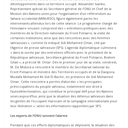
développements dans ce territoire occupé. Alexander Ivanko,
Représentant spécial du Secrétaire général de l’ONU et Chef de la
Mission des Nations unies pour l’organisation d’un référendum au
Sahara occidental (MINURSO), figure également parmi les
intervenants attendus lors de cette séance. Le programme chargé de
l’émissaire onusien comprend des « entretiens politiques avec des
membres de la Direction nationale du Front Polisario, la visite de
certaines institutions, ainsi que des rencontres avec des femmes
sahraouies », comme l’a indiqué Sidi Mohamed Omar, cité par
l’Agence de presse sahraouie (SPS). L’agenda diplomatique culminera
« dans la soirée par des entretiens officiels avec le président de la
République sahraouie, Secrétaire général du Front Polisario, Brahim
Ghali », a précisé M. Omar. Dès le premier jour de sa visite, vendredi,
M. De Mistura a rencontré le membre du Secrétariat national du
Front Polisario et ministre des Territoires occupés et de la Diaspora,
Mustafa Mohamed Ali Sidi El-Bachir, en présence de Sidi Mohamed
Omar. Cette rencontre a permis d’aborder « les principales
préoccupations du peuple sahraoui, notamment son droit à
l’autodétermination, qui constitue le principal défi pour les Nations
unies aujourd’hui, ainsi que la situation des détenus sahraouis dans
les geôles de l’occupant marocain et la campagne internationale pour
leur libération », selon les informations rapportées par SPS.
Les experts de l’ONU sonnent l’alarme
Pendant que ces efforts diplomatiques se déploient, la situation des