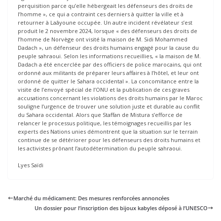
perquisition parce qu’elle hébergeait les défenseurs des droits de
l’homme », ce qui a contraint ces derniers à quitter la ville et à
retourner à Laâyoune occupée. Un autre incident révélateur s’est
produit le 2 novembre 2024, lorsque « des défenseurs des droits de
l’homme de Norvège ont visité la maison de M. Sidi Mohammed
Dadach », un défenseur des droits humains engagé pour la cause du
peuple sahraoui. Selon les informations recueillies, « la maison de M.
Dadach a été encerclée par des officiers de police marocains, qui ont
ordonné aux militants de préparer leurs affaires à l’hôtel, et leur ont
ordonné de quitter le Sahara occidental ». La concomitance entre la
visite de l’envoyé spécial de l’ONU et la publication de ces graves
accusations concernant les violations des droits humains par le Maroc
souligne l’urgence de trouver une solution juste et durable au conflit
du Sahara occidental. Alors que Staffan de Mistura s’efforce de
relancer le processus politique, les témoignages recueillis par les
experts des Nations unies démontrent que la situation sur le terrain
continue de se détériorer pour les défenseurs des droits humains et
les activistes prônant l’autodétermination du peuple sahraoui.
Lyes Saïdi
Marché du médicament: Des mesures renforcées annoncées
Un dossier pour l’inscription des bijoux kabyles déposé à l’UNESCO