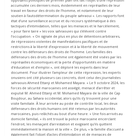
opposants politiques de premier plan ont fait l’objet d’une répression
accumulée ces derniers mois, évidemment en représailles de leur
travail en faveur des droits de l’homme, et notamment de leur
soutien à l’autodétermination du peuple sahraoui ». Les rapports font
état d’une surveillance accrue et du recours systématique à des
tactiques d’intimidation, telles que les menaces et le harcèlement,
« pour faire taire » les voix sahraouies qui s’élèvent contre
l’occupation. « On signale de plus en plus de détentions arbitraires,
de répressions violentes de manifestations pacifiques et de
restrictions à la liberté d’expression et à la liberté de mouvement
contre les défenseurs des droits de l’homme. Les familles des
défenseurs des droits de l’homme ont également été visées par les
représailles économiques et la perte d’opportunités en matière
d’éducation et d’emploi », ont déploré les experts dans leur
document. Pour illustrer l’ampleur de cette répression, les experts
onusiens ont cité plusieurs cas concrets, dont celui des journalistes
sahraouis Ahmed Ettanji et Mohamed Mayara. « Le 9 octobre 2024, les
forces de sécurité marocaines ont assiégé, menacé d’arrêter et
expulsé M. Ahmed Ettanji et M. Mohamed Mayara de la ville de Cap
Boujdour, au Sahara occidental, alors qu’ils s’y trouvent pour une
visite familiale. À leur arrivée au poste de contrôle local, les deux
défenseurs des droits humains ont été retenus par les autorités
marocaines, puis relâchés au bout d’une heure. » Une fois arrivés au
domicile familial, « ils ont trouvé la police marocaine encerclant
l’endroit, les menaçant d’arrestation et exigeant qu’ils quittent
immédiatement la maison et la ville ». De plus, « la famille d’accueil a
également fait l’objet d’actes d’intimidation et de menaces de