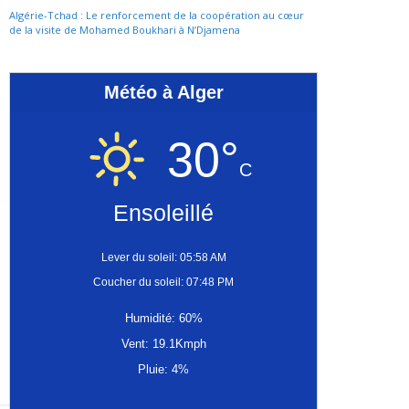
Algérie-Tchad : Le renforcement de la coopération au cœur
de la visite de Mohamed Boukhari à N’Djamena
Météo à Alger
30°
C
Ensoleillé
Lever du soleil: 05:58 AM
Coucher du soleil: 07:48 PM
Humidité: 60%
Vent: 19.1Kmph
Pluie: 4%