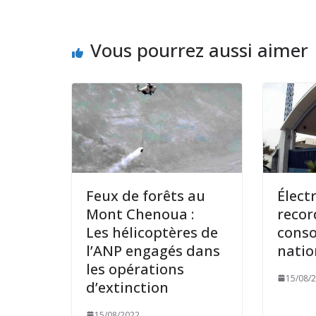
Vous pourrez aussi aimer
Feux de forêts au
Élect
Mont Chenoua :
recor
Les hélicoptères de
cons
l’ANP engagés dans
nati
les opérations
15/08/
d’extinction
15/08/2022