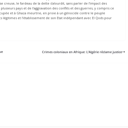
 creuse, le fardeau de la dette s’alourdit, sans parler de l’impact des
sieurs pays et de l’aggravation des conflits et des guerres, y compris ce
ccupée et à Ghaza meurtrie, en proie à un génocide contre le peuple
ts légitimes et l’établissement de son Etat indépendant avec El Qods pour
ue
Crimes coloniaux en Afrique: L’Algérie réclame justice