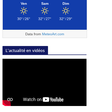
Ven
Sam
Dim
30°
/
26°
32°
/
27°
32°
/
29°
Data from
MeteoArt.com
L’actualité en vidéos