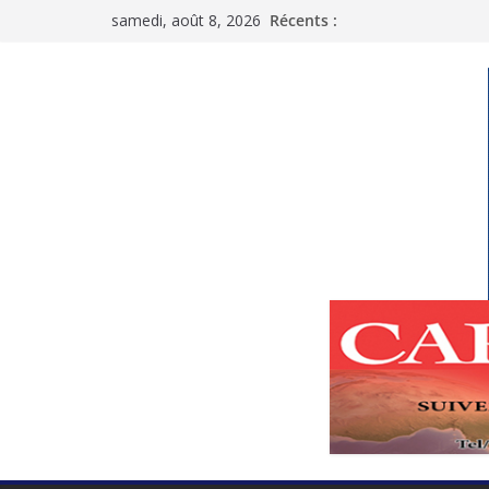
Passer
samedi, août 8, 2026
Récents :
au
contenu