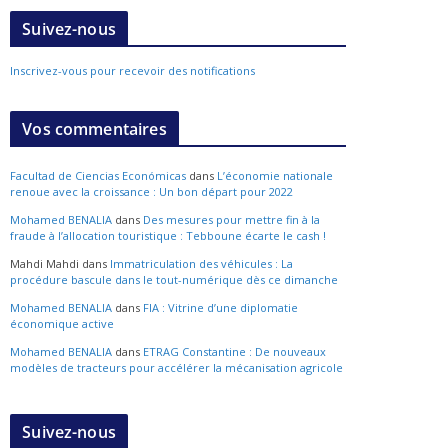
Suivez-nous
Inscrivez-vous pour recevoir des notifications
Vos commentaires
Facultad de Ciencias Económicas
dans
L’économie nationale
renoue avec la croissance : Un bon départ pour 2022
Mohamed BENALIA
dans
Des mesures pour mettre fin à la
fraude à l’allocation touristique : Tebboune écarte le cash !
Mahdi Mahdi
dans
Immatriculation des véhicules : La
procédure bascule dans le tout-numérique dès ce dimanche
Mohamed BENALIA
dans
FIA : Vitrine d’une diplomatie
économique active
Mohamed BENALIA
dans
ETRAG Constantine : De nouveaux
modèles de tracteurs pour accélérer la mécanisation agricole
Suivez-nous