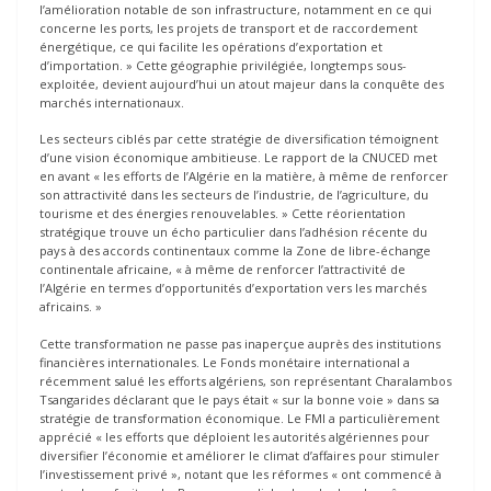
l’amélioration notable de son infrastructure, notamment en ce qui
concerne les ports, les projets de transport et de raccordement
énergétique, ce qui facilite les opérations d’exportation et
d’importation. » Cette géographie privilégiée, longtemps sous-
exploitée, devient aujourd’hui un atout majeur dans la conquête des
marchés internationaux.
Les secteurs ciblés par cette stratégie de diversification témoignent
d’une vision économique ambitieuse. Le rapport de la CNUCED met
en avant « les efforts de l’Algérie en la matière, à même de renforcer
son attractivité dans les secteurs de l’industrie, de l’agriculture, du
tourisme et des énergies renouvelables. » Cette réorientation
stratégique trouve un écho particulier dans l’adhésion récente du
pays à des accords continentaux comme la Zone de libre-échange
continentale africaine, « à même de renforcer l’attractivité de
l’Algérie en termes d’opportunités d’exportation vers les marchés
africains. »
Cette transformation ne passe pas inaperçue auprès des institutions
financières internationales. Le Fonds monétaire international a
récemment salué les efforts algériens, son représentant Charalambos
Tsangarides déclarant que le pays était « sur la bonne voie » dans sa
stratégie de transformation économique. Le FMI a particulièrement
apprécié « les efforts que déploient les autorités algériennes pour
diversifier l’économie et améliorer le climat d’affaires pour stimuler
l’investissement privé », notant que les réformes « ont commencé à