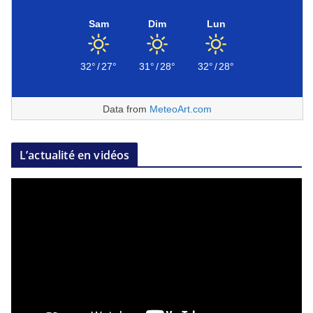
Sam
Dim
Lun
32°
/
27°
31°
/
28°
32°
/
28°
Data from
MeteoArt.com
L’actualité en vidéos