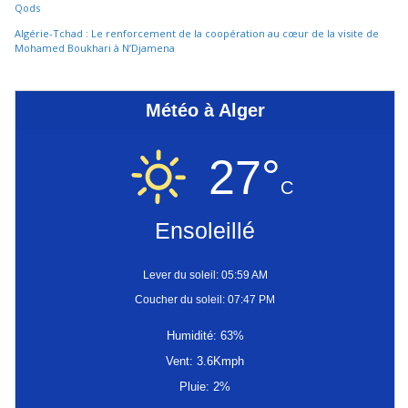
Qods
Algérie-Tchad : Le renforcement de la coopération au cœur de la visite de
Mohamed Boukhari à N’Djamena
Météo à Alger
27°
C
Ensoleillé
Lever du soleil: 05:59 AM
Coucher du soleil: 07:47 PM
Humidité: 63%
Vent: 3.6Kmph
Pluie: 2%