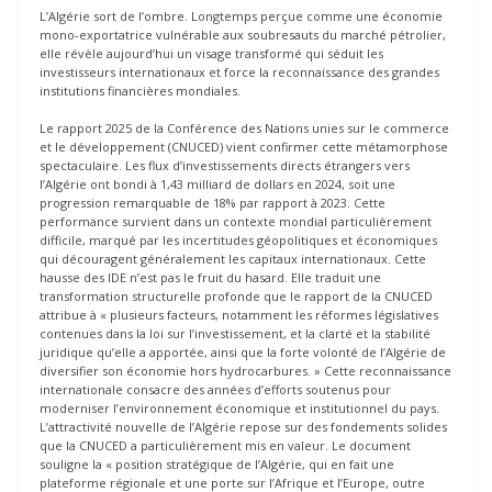
L’Algérie sort de l’ombre. Longtemps perçue comme une économie
mono-exportatrice vulnérable aux soubresauts du marché pétrolier,
elle révèle aujourd’hui un visage transformé qui séduit les
investisseurs internationaux et force la reconnaissance des grandes
institutions financières mondiales.
Le rapport 2025 de la Conférence des Nations unies sur le commerce
et le développement (CNUCED) vient confirmer cette métamorphose
spectaculaire. Les flux d’investissements directs étrangers vers
l’Algérie ont bondi à 1,43 milliard de dollars en 2024, soit une
progression remarquable de 18% par rapport à 2023. Cette
performance survient dans un contexte mondial particulièrement
difficile, marqué par les incertitudes géopolitiques et économiques
qui découragent généralement les capitaux internationaux. Cette
hausse des IDE n’est pas le fruit du hasard. Elle traduit une
transformation structurelle profonde que le rapport de la CNUCED
attribue à « plusieurs facteurs, notamment les réformes législatives
contenues dans la loi sur l’investissement, et la clarté et la stabilité
juridique qu’elle a apportée, ainsi que la forte volonté de l’Algérie de
diversifier son économie hors hydrocarbures. » Cette reconnaissance
internationale consacre des années d’efforts soutenus pour
moderniser l’environnement économique et institutionnel du pays.
L’attractivité nouvelle de l’Algérie repose sur des fondements solides
que la CNUCED a particulièrement mis en valeur. Le document
souligne la « position stratégique de l’Algérie, qui en fait une
plateforme régionale et une porte sur l’Afrique et l’Europe, outre