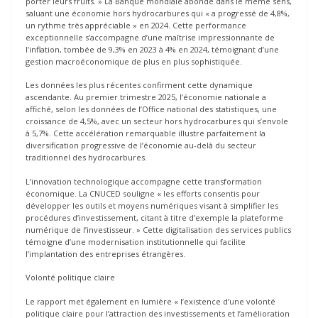
porter leurs fruits. » La Banque mondiale abonde dans le même sens,
saluant une économie hors hydrocarbures qui « a progressé de 4,8%,
un rythme très appréciable » en 2024. Cette performance
exceptionnelle s’accompagne d’une maîtrise impressionnante de
l’inflation, tombée de 9,3% en 2023 à 4% en 2024, témoignant d’une
gestion macroéconomique de plus en plus sophistiquée.
Les données les plus récentes confirment cette dynamique
ascendante. Au premier trimestre 2025, l’économie nationale a
affiché, selon les données de l’Office national des statistiques, une
croissance de 4,5%, avec un secteur hors hydrocarbures qui s’envole
à 5,7%. Cette accélération remarquable illustre parfaitement la
diversification progressive de l’économie au-delà du secteur
traditionnel des hydrocarbures.
L’innovation technologique accompagne cette transformation
économique. La CNUCED souligne « les efforts consentis pour
développer les outils et moyens numériques visant à simplifier les
procédures d’investissement, citant à titre d’exemple la plateforme
numérique de l’investisseur. » Cette digitalisation des services publics
témoigne d’une modernisation institutionnelle qui facilite
l’implantation des entreprises étrangères.
Volonté politique claire
Le rapport met également en lumière « l’existence d’une volonté
politique claire pour l’attraction des investissements et l’amélioration