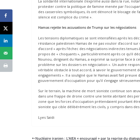
La solidarité internationale s’exprime aussi dans la rue, no
protester contre la politique de famine menée par l’occupant
des casseroles symboliques, ils ont dénoncé le blocage de l
silence est complice du crime ».
Hamas rejette les accusations de Trump sur les négociations
Les tensions diplomatiques se sont intensifiées après les 
résistance palestinien Hamas de ne pas vouloir d’accord sur
d’accord » après l’échec des négociations indirectes tenues 
propos de « choquants », particulièrement après ce qu’il déc
Nounou, dirigeant du Hamas, a exprimé sa surprise face à ce
problème sur les dossiers en négociation ». Un autre responsa
véritable obstacle à tout accord, à savoir le gouvernement de
engagements ». Il a souligné que le Hamas avait fait preuve de
gouvernement d’occupation pour qu’il s’engage sérieusemen
Sur le terrain, la machine de mort sioniste continue son œu
dans une frappe de drone contre une tente abritant des per
zone que les forces d’occupation prétendaient pourtant être « 
sioniste qui cible délibérément les civils, y compris dans d
Lyes Saïdi
Nucléaire iranien : L’AIEA « encouragé » par la reprise du dialo