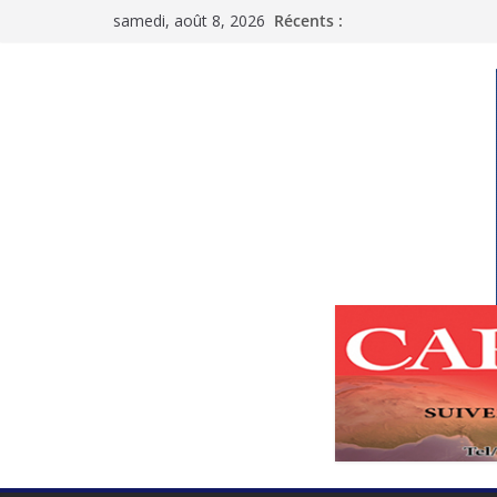
Passer
samedi, août 8, 2026
Récents :
au
contenu