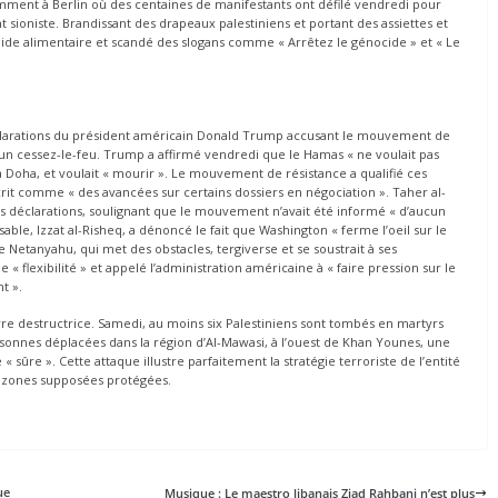
tamment à Berlin où des centaines de manifestants ont défilé vendredi pour
 sioniste. Brandissant des drapeaux palestiniens et portant des assiettes et
’aide alimentaire et scandé des slogans comme « Arrêtez le génocide » et « Le
déclarations du président américain Donald Trump accusant le mouvement de
 un cessez-le-feu. Trump a affirmé vendredi que le Hamas « ne voulait pas
à Doha, et voulait « mourir ». Le mouvement de résistance a qualifié ces
rit comme « des avancées sur certains dossiers en négociation ». Taher al-
s déclarations, soulignant que le mouvement n’avait été informé « d’aucun
ble, Izzat al-Risheq, a dénoncé le fait que Washington « ferme l’oeil sur le
 Netanyahu, qui met des obstacles, tergiverse et se soustrait à ses
 « flexibilité » et appelé l’administration américaine à « faire pression sur le
t ».
vre destructrice. Samedi, au moins six Palestiniens sont tombés en martyrs
sonnes déplacées dans la région d’Al-Mawasi, à l’ouest de Khan Younes, une
sûre ». Cette attaque illustre parfaitement la stratégie terroriste de l’entité
es zones supposées protégées.
gue
Musique : Le maestro libanais Ziad Rahbani n’est plus