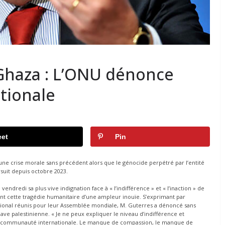
 Ghaza : L’ONU dénonce
ationale
et
Pin
ne crise morale sans précédent alors que le génocide perpétré par l’entité
rsuit depuis octobre 2023.
ndredi sa plus vive indignation face à « l’indifférence » et « l’inaction » de
cette tragédie humanitaire d’une ampleur inouïe. S’exprimant par
tional réunis pour leur Assemblée mondiale, M. Guterres a dénoncé sans
lave palestinienne. « Je ne peux expliquer le niveau d’indifférence et
a communauté internationale. Le manque de compassion, le manque de