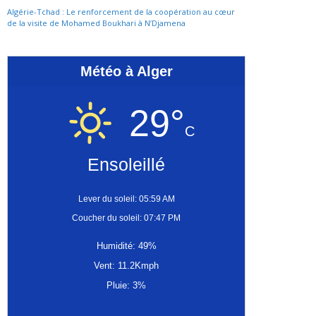
Algérie-Tchad : Le renforcement de la coopération au cœur
de la visite de Mohamed Boukhari à N’Djamena
Météo à Alger
29°
C
Ensoleillé
Lever du soleil: 05:59 AM
Coucher du soleil: 07:47 PM
Humidité: 49%
Vent: 11.2Kmph
Pluie: 3%