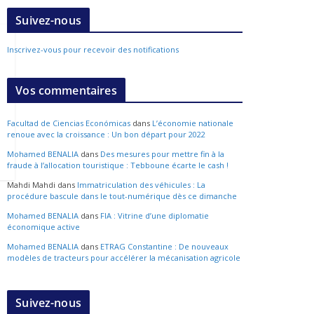
Suivez-nous
Inscrivez-vous pour recevoir des notifications
Vos commentaires
Facultad de Ciencias Económicas
dans
L’économie nationale
renoue avec la croissance : Un bon départ pour 2022
Mohamed BENALIA
dans
Des mesures pour mettre fin à la
fraude à l’allocation touristique : Tebboune écarte le cash !
Mahdi Mahdi
dans
Immatriculation des véhicules : La
procédure bascule dans le tout-numérique dès ce dimanche
Mohamed BENALIA
dans
FIA : Vitrine d’une diplomatie
économique active
Mohamed BENALIA
dans
ETRAG Constantine : De nouveaux
modèles de tracteurs pour accélérer la mécanisation agricole
Suivez-nous