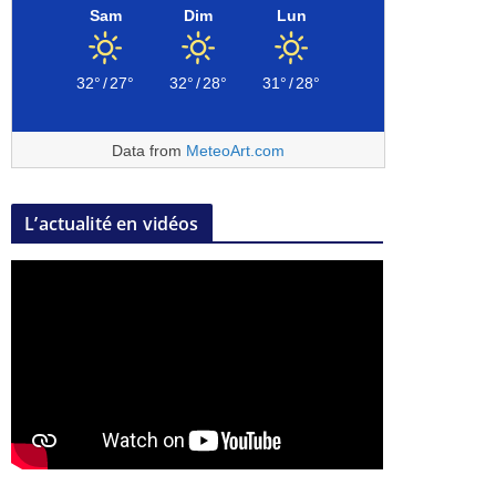
Sam
Dim
Lun
32°
/
27°
32°
/
28°
31°
/
28°
Data from
MeteoArt.com
L’actualité en vidéos