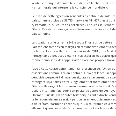
vérité, le manque d’humanité », a déploré le chef de l’ONU, 
« crise morale qui interpelle la conscience mondiale ».
Le bilan de cette agression génocidaire continue de s’alourdi
palestiniennes, plus de 59.733 martyrs et 144.477 blessés o
systématique. Au cours des dernières 24 heures seulement, 2
Ghaza. Ces statistiques glaciales témoignent de l’intensité d
palestinienne.
La situation sur le terrain révèle toute l’horreur de cette en
Palestiniens tombés en martyrs en tentant simplement d’accé
de faim ». Les travailleurs humanitaires de l’ONU, que M. Gu
inimaginables, beaucoup étant si « abasourdis et épuisés qu’il
même organiser « des appels vidéo avec nos propres travail
Face à cette catastrophe humanitaire orchestrée, l’Union euro
associations comme Accion Contra el Odio ont lancé un app
génocide perpétré à Ghaza. Les signataires accusent directe
étrangère Kaja Kallas d’être « légalement et moralement co
Ghaza ». Ils exigent la suspension immédiate de l’accord d’a
pénale internationale pour complicité de génocide. Au Roy
Starmer. Plus de 100 députés britanniques ont exhorté vendre
telle reconnaissance serait « particulièrement puissante » et
à deux États. Starmer a reconnu que « la souffrance et la fam
affirmant qu’un cessez-le-feu « nous mettrait sur la voie de l