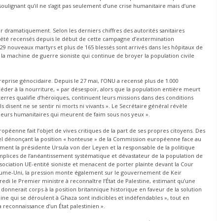
soulignant qu’il ne s’agit pas seulement d’une crise humanitaire mais d’une
r dramatiquement. Selon les derniers chiffres des autorités sanitaires
nt été recensés depuis le début de cette campagne d’extermination
9 nouveaux martyrs et plus de 165 blessés sont arrivés dans les hôpitaux de
e la machine de guerre sioniste qui continue de broyer la population civile
treprise génocidaire. Depuis le 27 mai, l’ONU a recensé plus de 1.000
der à la nourriture, « par désespoir, alors que la population entière meurt
terres qualifie d’héroïques, continuent leurs missions dans des conditions
s disent ne se sentir ni morts ni vivants ». Le Secrétaire général révèle
leurs humanitaires qui meurent de faim sous nos yeux ».
péenne fait l’objet de vives critiques de la part de ses propres citoyens. Des
el dénonçant la position « honteuse » de la Commission européenne face au
ment la présidente Ursula von der Leyen et la responsable de la politique
mplices de l’anéantissement systématique et dévastateur de la population de
ssociation UE-entité sioniste et menacent de porter plainte devant la Cour
aume-Uni, la pression monte également sur le gouvernement de Keir
di le Premier ministre à reconnaître l’État de Palestine, estimant qu’une
 donnerait corps à la position britannique historique en faveur de la solution
ine qui se déroulent à Ghaza sont indicibles et indéfendables », tout en
a reconnaissance d’un État palestinien ».