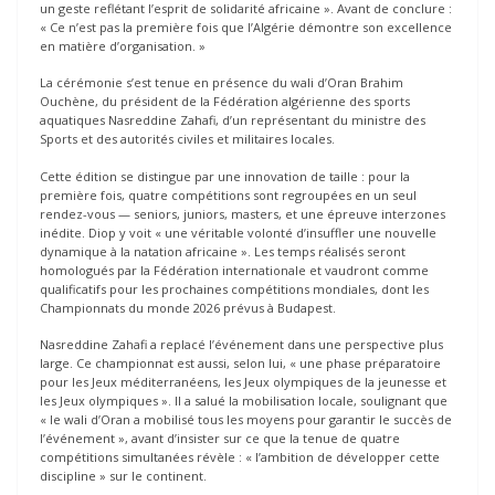
un geste reflétant l’esprit de solidarité africaine ». Avant de conclure :
« Ce n’est pas la première fois que l’Algérie démontre son excellence
en matière d’organisation. »
La cérémonie s’est tenue en présence du wali d’Oran Brahim
Ouchène, du président de la Fédération algérienne des sports
aquatiques Nasreddine Zahafi, d’un représentant du ministre des
Sports et des autorités civiles et militaires locales.
Cette édition se distingue par une innovation de taille : pour la
première fois, quatre compétitions sont regroupées en un seul
rendez-vous — seniors, juniors, masters, et une épreuve interzones
inédite. Diop y voit « une véritable volonté d’insuffler une nouvelle
dynamique à la natation africaine ». Les temps réalisés seront
homologués par la Fédération internationale et vaudront comme
qualificatifs pour les prochaines compétitions mondiales, dont les
Championnats du monde 2026 prévus à Budapest.
Nasreddine Zahafi a replacé l’événement dans une perspective plus
large. Ce championnat est aussi, selon lui, « une phase préparatoire
pour les Jeux méditerranéens, les Jeux olympiques de la jeunesse et
les Jeux olympiques ». Il a salué la mobilisation locale, soulignant que
« le wali d’Oran a mobilisé tous les moyens pour garantir le succès de
l’événement », avant d’insister sur ce que la tenue de quatre
compétitions simultanées révèle : « l’ambition de développer cette
discipline » sur le continent.