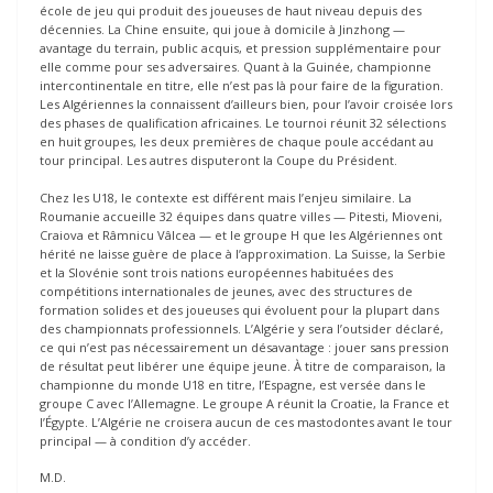
école de jeu qui produit des joueuses de haut niveau depuis des
décennies. La Chine ensuite, qui joue à domicile à Jinzhong —
avantage du terrain, public acquis, et pression supplémentaire pour
elle comme pour ses adversaires. Quant à la Guinée, championne
intercontinentale en titre, elle n’est pas là pour faire de la figuration.
Les Algériennes la connaissent d’ailleurs bien, pour l’avoir croisée lors
des phases de qualification africaines. Le tournoi réunit 32 sélections
en huit groupes, les deux premières de chaque poule accédant au
tour principal. Les autres disputeront la Coupe du Président.
Chez les U18, le contexte est différent mais l’enjeu similaire. La
Roumanie accueille 32 équipes dans quatre villes — Pitesti, Mioveni,
Craiova et Râmnicu Vâlcea — et le groupe H que les Algériennes ont
hérité ne laisse guère de place à l’approximation. La Suisse, la Serbie
et la Slovénie sont trois nations européennes habituées des
compétitions internationales de jeunes, avec des structures de
formation solides et des joueuses qui évoluent pour la plupart dans
des championnats professionnels. L’Algérie y sera l’outsider déclaré,
ce qui n’est pas nécessairement un désavantage : jouer sans pression
de résultat peut libérer une équipe jeune. À titre de comparaison, la
championne du monde U18 en titre, l’Espagne, est versée dans le
groupe C avec l’Allemagne. Le groupe A réunit la Croatie, la France et
l’Égypte. L’Algérie ne croisera aucun de ces mastodontes avant le tour
principal — à condition d’y accéder.
M.D.