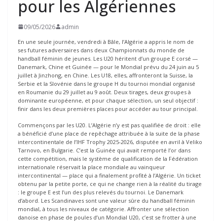
pour les Algériennes
09/05/2026
admin
En une seule journée, vendredi à Bâle, l’Algérie a appris le nom de
ses futures adversaires dans deux Championnats du monde de
handball féminin de jeunes. Les U20 héritent d’un groupe E corsé —
Danemark, Chine et Guinée — pour le Mondial prévu du 24 juin au 5
juillet à Jinzhong, en Chine. Les U18, elles, affronteront la Suisse, la
Serbie et la Slovénie dans le groupe H du tournoi mondial organisé
en Roumanie du 29 juillet au 9 août. Deux tirages, deux groupes à
dominante européenne, et pour chaque sélection, un seul objectif :
finir dans les deux premières places pour accéder au tour principal.
Commençons par les U20. L’Algérie n’y est pas qualifiée de droit : elle
a bénéficié d’une place de repêchage attribuée à la suite de la phase
intercontinentale de l’IHF Trophy 2025-2026, disputée en avril à Veliko
Tarnovo, en Bulgarie. C’est la Guinée qui avait remporté l’or dans
cette compétition, mais le système de qualification de la Fédération
internationale réservait la place mondiale au vainqueur
intercontinental — place qui a finalement profité à l’Algérie. Un ticket
obtenu par la petite porte, ce qui ne change rien à la réalité du tirage
: le groupe E est l’un des plus relevés du tournoi. Le Danemark
d’abord. Les Scandinaves sont une valeur sûre du handball féminin
mondial, à tous les niveaux de catégorie. Affronter une sélection
danoise en phase de poules d’un Mondial U20, c’est se frotter à une