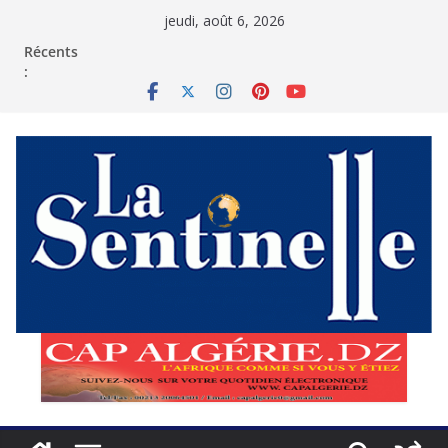
Passer
jeudi, août 6, 2026
au
contenu
Récents
: