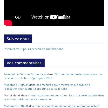
Suivez-nous
Inscrivez-vous pour recevoir des notifications
Vos commentaires
Facultad de Ciencias Económicas
dans
L’économie nationale renoue avec la
croissance : Un bon départ pour 2022
Mohamed BENALIA
dans
Des mesures pour mettre fin à la fraude à
l’allocation touristique : Tebboune écarte le cash !
Mahdi Mahdi
dans
Immatriculation des véhicules : La procédure bascule dans
le tout-numérique dès ce dimanche
Mohamed BENALIA
dans
FIA : Vitrine d’une diplomatie économique active