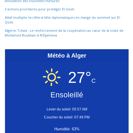
annulation des nouvelles mesures
3 actions prioritaires pour protéger El-Qods
Attaf multiplie les tête-à-tête diplomatiques en marge du sommet sur El-
Qods
Algérie-Tchad : Le renforcement de la coopération au cœur de la visite de
Mohamed Boukhari à N’Djamena
Météo à Alger
27°
C
Ensoleillé
Lever du soleil: 05:57 AM
Coucher du soleil: 07:49 PM
Humidité: 63%