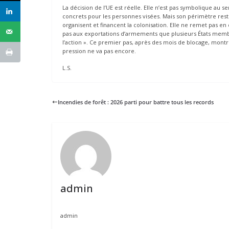
La décision de l’UE est réelle. Elle n’est pas symbolique au sen
concrets pour les personnes visées. Mais son périmètre reste é
organisent et financent la colonisation. Elle ne remet pas en
pas aux exportations d’armements que plusieurs États membres
l’action ». Ce premier pas, après des mois de blocage, montre
pression ne va pas encore.
L.S.
Incendies de forêt : 2026 parti pour battre tous les records
admin
admin