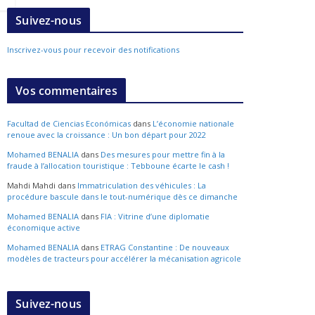
Suivez-nous
Inscrivez-vous pour recevoir des notifications
Vos commentaires
Facultad de Ciencias Económicas
dans
L’économie nationale
renoue avec la croissance : Un bon départ pour 2022
Mohamed BENALIA
dans
Des mesures pour mettre fin à la
fraude à l’allocation touristique : Tebboune écarte le cash !
Mahdi Mahdi
dans
Immatriculation des véhicules : La
procédure bascule dans le tout-numérique dès ce dimanche
Mohamed BENALIA
dans
FIA : Vitrine d’une diplomatie
économique active
Mohamed BENALIA
dans
ETRAG Constantine : De nouveaux
modèles de tracteurs pour accélérer la mécanisation agricole
Suivez-nous