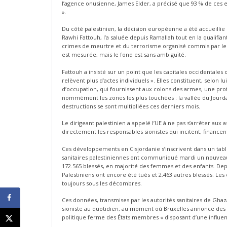
l’agence onusienne, James Elder, a précisé que 93 % de ces enf
».
Du côté palestinien, la décision européenne a été accueillie
Rawhi Fattouh, l’a saluée depuis Ramallah tout en la qualifian
crimes de meurtre et du terrorisme organisé commis par les
est mesurée, mais le fond est sans ambiguïté.
Fattouh a insisté sur un point que les capitales occidentales
relèvent plus d’actes individuels ». Elles constituent, selon l
d’occupation, qui fournissent aux colons des armes, une protec
nommément les zones les plus touchées : la vallée du Jourdain,
destructions se sont multipliées ces derniers mois.
Le dirigeant palestinien a appelé l’UE à ne pas s’arrêter aux a
directement les responsables sionistes qui incitent, financent
Ces développements en Cisjordanie s’inscrivent dans un table
sanitaires palestiniennes ont communiqué mardi un nouveau bi
172.565 blessés, en majorité des femmes et des enfants. Depu
Palestiniens ont encore été tués et 2.463 autres blessés. L
toujours sous les décombres.
Ces données, transmises par les autorités sanitaires de Gh
sioniste au quotidien, au moment où Bruxelles annonce des s
politique ferme des États membres « disposant d’une influenc