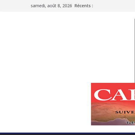
Passer
samedi, août 8, 2026
Récents :
au
contenu