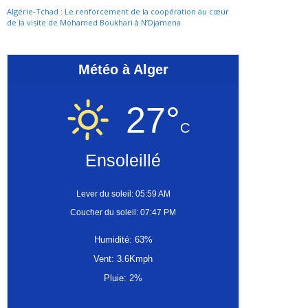
Algérie-Tchad : Le renforcement de la coopération au cœur
de la visite de Mohamed Boukhari à N’Djamena
Météo à Alger
27°
C
Ensoleillé
Lever du soleil: 05:59 AM
Coucher du soleil: 07:47 PM
Humidité: 63%
Vent: 3.6Kmph
Pluie: 2%