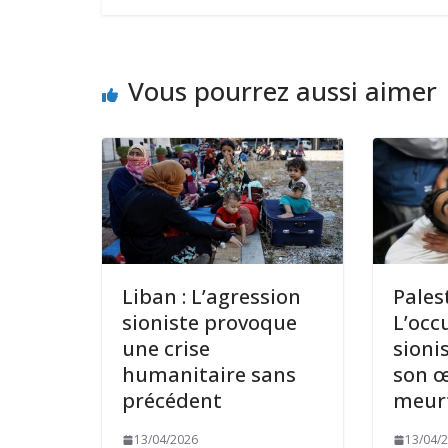
Vous pourrez aussi aimer
Liban : L’agression
Pales
sioniste provoque
L’occ
une crise
sioni
humanitaire sans
son 
précédent
meurt
13/04/2026
13/04/