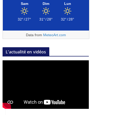
Sam
Dim
Lun
32°
/
27°
31°
/
28°
32°
/
28°
Data from
MeteoArt.com
L’actualité en vidéos