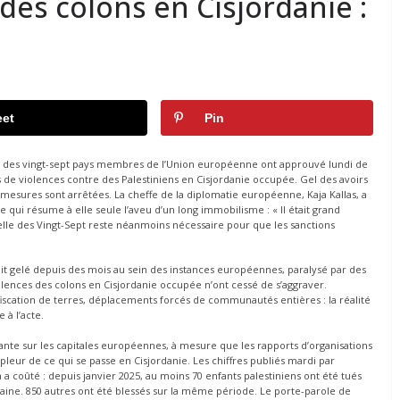
des colons en Cisjordanie :
et
Pin
ères des vingt-sept pays membres de l’Union européenne ont approuvé lundi de
 de violences contre des Palestiniens en Cisjordanie occupée. Gel des avoirs
es mesures sont arrêtées. La cheffe de la diplomatie européenne, Kaja Kallas, a
 qui résume à elle seule l’aveu d’un long immobilisme : « Il était grand
cielle des Vingt-Sept reste néanmoins nécessaire pour que les sanctions
ait gelé depuis des mois au sein des instances européennes, paralysé par des
lences des colons en Cisjordanie occupée n’ont cessé de s’aggraver.
fiscation de terres, déplacements forcés de communautés entières : la réalité
 à l’acte.
ante sur les capitales européennes, à mesure que les rapports d’organisations
leur de ce qui se passe en Cisjordanie. Les chiffres publiés mardi par
on a coûté : depuis janvier 2025, au moins 70 enfants palestiniens ont été tués
ine. 850 autres ont été blessés sur la même période. Le porte-parole de