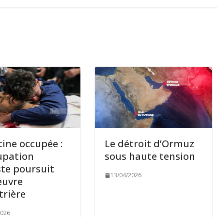
tine occupée :
Le détroit d’Ormuz
upation
sous haute tension
ste poursuit
13/04/2026
œuvre
rière
2026