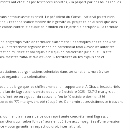
ants ont été tués par les forces sionistes, « la plupart par des balles réelles
 sans enthousiasme excessif. Le président du Conseil national palestinien,
t de « reconnaissance tardive de la gravité du projet colonial ainsi que des
 colons contre le peuple palestinien en Cisjordanie occupée ». La formule
 ont longtemps évité de formuler clairement : les attaques des colons « ne
ui, « un terrorisme organisé mené en partenariat total » avec les autorités
tion militaire et politique, ainsi qu’une couverture juridique. Il a cité
 Masafer Yatta, le sud d’El-Khalil, territoires où les expulsions et
ssociations et organisations coloniales dans ses sanctions, mais à viser
 et organisent la colonisation.
au plus large que les chiffres rendent insupportable. À Ghaza, les autorités
lan de l’agression sioniste depuis le 7 octobre 2023 : 72.742 martyrs et
is l’entrée en vigueur du cessez-le-feu le 10 octobre dernier, 856
es corps de 770 martyrs ont été récupérés. De nombreuses victimes se trouvent
aza, donnent la mesure de ce que représente concrètement l’agression
anctions qui, selon l’Unicef, auraient dû être accompagnées d’une pression
e » pour garantir le respect du droit international.