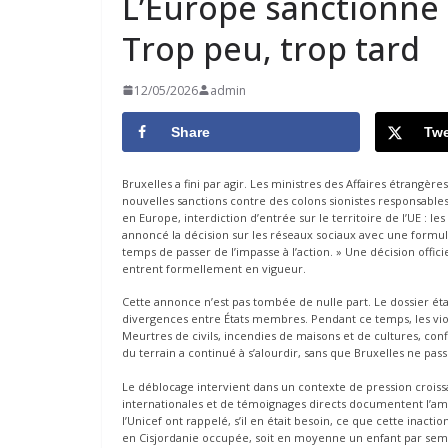
L’Europe sanctionne 
Trop peu, trop tard
12/05/2026
admin
Share
Twe
Bruxelles a fini par agir. Les ministres des Affaires étrang
nouvelles sanctions contre des colons sionistes responsables
en Europe, interdiction d’entrée sur le territoire de l’UE : l
annoncé la décision sur les réseaux sociaux avec une formule
temps de passer de l’impasse à l’action. » Une décision offi
entrent formellement en vigueur.
Cette annonce n’est pas tombée de nulle part. Le dossier ét
divergences entre États membres. Pendant ce temps, les vio
Meurtres de civils, incendies de maisons et de cultures, con
du terrain a continué à s’alourdir, sans que Bruxelles ne passe
Le déblocage intervient dans un contexte de pression croiss
internationales et de témoignages directs documentent l’amp
l’Unicef ont rappelé, s’il en était besoin, ce que cette inacti
en Cisjordanie occupée, soit en moyenne un enfant par sema