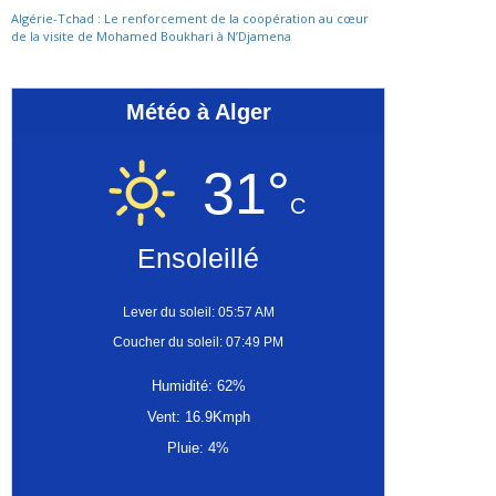
Algérie-Tchad : Le renforcement de la coopération au cœur
de la visite de Mohamed Boukhari à N’Djamena
Météo à Alger
31°
C
Ensoleillé
Lever du soleil: 05:57 AM
Coucher du soleil: 07:49 PM
Humidité: 62%
Vent: 16.9Kmph
Pluie: 4%