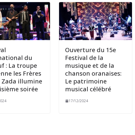
val
Ouverture du 15e
national du
Festival de la
f : La troupe
musique et de la
enne les Frères
chanson oranaises:
 Zada illumine
Le patrimoine
oisième soirée
musical célébré
2024
17/12/2024