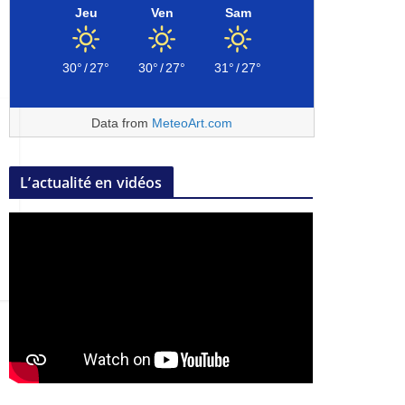
Jeu
Ven
Sam
30°
/
27°
30°
/
27°
31°
/
27°
Data from
MeteoArt.com
L’actualité en vidéos