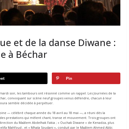
ue et de la danse Diwane :
ie à Béchar
et
Pin
 mardi soir, les tambours ont résonné comme un rappel. Les Journées de la
échar, convoquant sur scène neuf groupes venus défendre, chacun à leur
 Saoura semble décidée à perpétuer.
oine — célébré chaque année du 18 avril au 18 mai —, a réuni dès la
 des prestations qui mêlent chant, transe et mouvement. Trois groupes ont
 la direction du Maâlem Abdelhak Fakia ; « Ouchak Diwane » de Kenadza, plus
helifa Mahfoud ; et « Mhala Soudani », conduit par le Maâlem Ahmed Abbi.