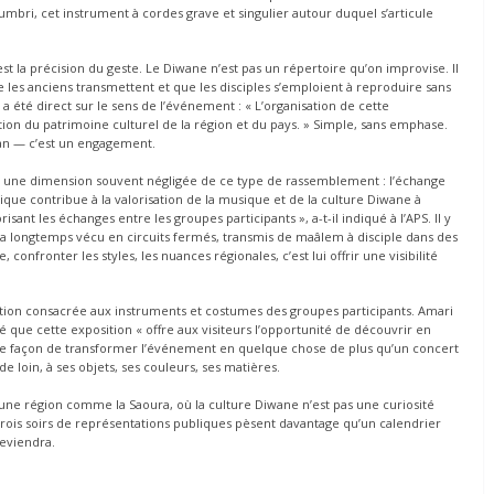
umbri, cet instrument à cordes grave et singulier autour duquel s’articule
st la précision du geste. Le Diwane n’est pas un répertoire qu’on improvise. Il
e les anciens transmettent et que les disciples s’emploient à reproduire sans
a été direct sur le sens de l’événement : « L’organisation de cette
tion du patrimoine culturel de la région et du pays. » Simple, sans emphase.
gan — c’est un engagement.
r une dimension souvent négligée de ce type de rassemblement : l’échange
tique contribue à la valorisation de la musique et de la culture Diwane à
isant les échanges entre les groupes participants », a-t-il indiqué à l’APS. Il y
 a longtemps vécu en circuits fermés, transmis de maâlem à disciple dans des
confronter les styles, les nuances régionales, c’est lui offrir une visibilité
ition consacrée aux instruments et costumes des groupes participants. Amari
é que cette exposition « offre aux visiteurs l’opportunité de découvrir en
Une façon de transformer l’événement en quelque chose de plus qu’un concert
e loin, à ses objets, ses couleurs, ses matières.
s une région comme la Saoura, où la culture Diwane n’est pas une curiosité
trois soirs de représentations publiques pèsent davantage qu’un calendrier
 reviendra.