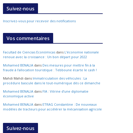
Suivez-nous
Inscrivez-vous pour recevoir des notifications
Vos commentaires
Facultad de Ciencias Económicas
dans
L’économie nationale
renoue avec la croissance : Un bon départ pour 2022
Mohamed BENALIA
dans
Des mesures pour mettre fin à la
fraude à l’allocation touristique : Tebboune écarte le cash !
Mahdi Mahdi
dans
Immatriculation des véhicules : La
procédure bascule dans le tout-numérique dès ce dimanche
Mohamed BENALIA
dans
FIA : Vitrine d’une diplomatie
économique active
Mohamed BENALIA
dans
ETRAG Constantine : De nouveaux
modèles de tracteurs pour accélérer la mécanisation agricole
Suivez-nous