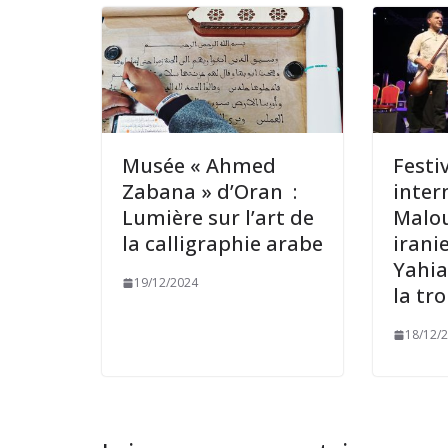
Musée « Ahmed
Festi
Zabana » d’Oran :
inter
Lumière sur l’art de
Malou
la calligraphie arabe
irani
Yahia
19/12/2024
la tr
18/12/