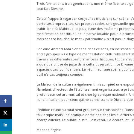
Trois formations, trois générations, une même fidélité au go
tout l’art Diwane.
Ce qui frappe, à regarder ces jeunes musiciens sur scène, c’e
porte ses propres rites, ses propres codes, une gestuelle qu
trahir. Khelifa Mahfoud, le plus jeune des maâlems présents, 
manifestation constitue une initiative louable pour la promo
Mais dans sa bouche, le mot « patrimoine » n’est pas un slo
Son aîné Ahmed Abbi a abondé dans ce sens, en insistant su
entre groupes. « Ce type de manifestation culturelle et artis
travers les différentes performances artistiques, tout en favor
a quelque chose de juste dans cette observation. Le Diwane
espaces quasi confidentiels. Le réunir sur une scène publique, 
qu’il n’a pas toujours connue.
La Maison de la culture a également mis sur pied une expos
Hamdani, directeur de l’établissement organisateur, a précis
profondeur cet art musical et chorégraphique national ». 
: une initiation, pour ceux qui ne connaissent le Diwane que d
L’édition réunit au total neuf groupes sur trois soirées. Dan
folklorique mais une pratique enracinée dans les quartiers, 
chargé ailleurs. Le public le sait. Il est venu, il a écouté, et il
Mohand Seghir