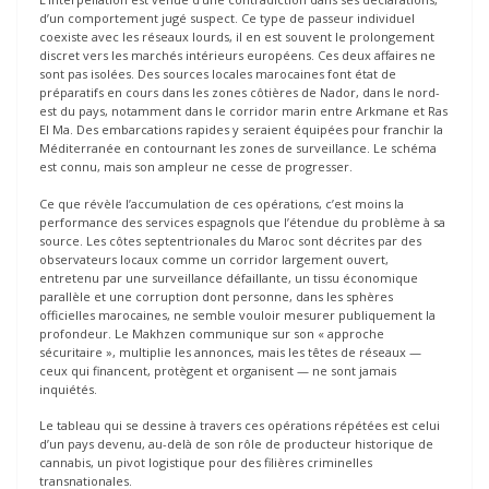
d’un comportement jugé suspect. Ce type de passeur individuel
coexiste avec les réseaux lourds, il en est souvent le prolongement
discret vers les marchés intérieurs européens. Ces deux affaires ne
sont pas isolées. Des sources locales marocaines font état de
préparatifs en cours dans les zones côtières de Nador, dans le nord-
est du pays, notamment dans le corridor marin entre Arkmane et Ras
El Ma. Des embarcations rapides y seraient équipées pour franchir la
Méditerranée en contournant les zones de surveillance. Le schéma
est connu, mais son ampleur ne cesse de progresser.
Ce que révèle l’accumulation de ces opérations, c’est moins la
performance des services espagnols que l’étendue du problème à sa
source. Les côtes septentrionales du Maroc sont décrites par des
observateurs locaux comme un corridor largement ouvert,
entretenu par une surveillance défaillante, un tissu économique
parallèle et une corruption dont personne, dans les sphères
officielles marocaines, ne semble vouloir mesurer publiquement la
profondeur. Le Makhzen communique sur son « approche
sécuritaire », multiplie les annonces, mais les têtes de réseaux —
ceux qui financent, protègent et organisent — ne sont jamais
inquiétés.
Le tableau qui se dessine à travers ces opérations répétées est celui
d’un pays devenu, au-delà de son rôle de producteur historique de
cannabis, un pivot logistique pour des filières criminelles
transnationales.