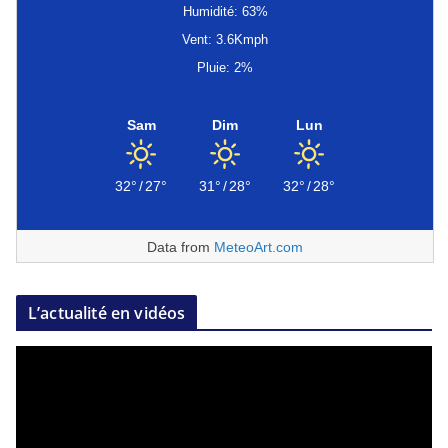
Humidité: 63%
Vent: 3.6Kmph
Pluie: 2%
Sam
Dim
Lun
32°
/
27°
31°
/
28°
32°
/
28°
Data from
MeteoArt.com
L’actualité en vidéos