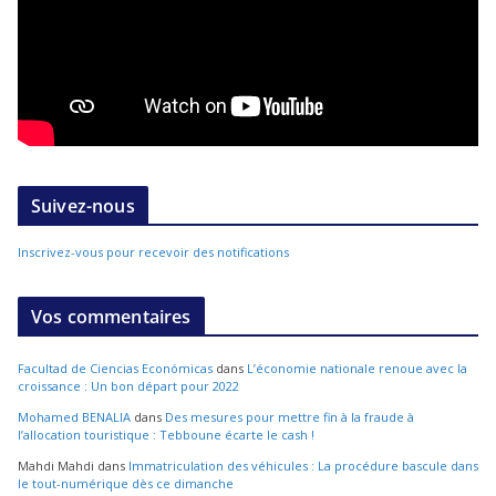
Suivez-nous
Inscrivez-vous pour recevoir des notifications
Vos commentaires
Facultad de Ciencias Económicas
dans
L’économie nationale renoue avec la
croissance : Un bon départ pour 2022
Mohamed BENALIA
dans
Des mesures pour mettre fin à la fraude à
l’allocation touristique : Tebboune écarte le cash !
Mahdi Mahdi
dans
Immatriculation des véhicules : La procédure bascule dans
le tout-numérique dès ce dimanche