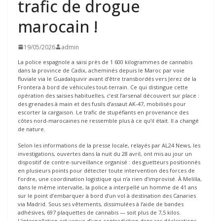
trafic de drogue
marocain !
19/05/2026
admin
La police espagnole a saisi près de 1 600 kilogrammes de cannabis
dans la province de Cadix, acheminés depuis le Maroc par voie
fluviale via le Guadalquivir avant d’être transbordés vers Jerez de la
Frontera à bord de véhicules tout-terrain. Ce qui distingue cette
opération des saisies habituelles, c’est l’arsenal découvert sur place :
des grenades à main et des fusils d’assaut AK-47, mobilisés pour
escorter la cargaison. Le trafic de stupéfiants en provenance des
côtes nord-marocaines ne ressemble plus à ce qu’il était. Il a changé
de nature.
Selon les informations de la presse locale, relayés par AL24 News, les
investigations, ouvertes dans la nuit du 28 avril, ont mis au jour un
dispositif de contre-surveillance organisé : des guetteurs positionnés
en plusieurs points pour détecter toute intervention des forces de
l’ordre, une coordination logistique qui n’a rien d’improvisé. À Melilla,
dans le même intervalle, la police a interpellé un homme de 41 ans
sur le point d’embarquer à bord d’un vol à destination des Canaries
via Madrid. Sous ses vêtements, dissimulées à l’aide de bandes
adhésives, 697 plaquettes de cannabis — soit plus de 7,5 kilos.
L’interpellation est venue d’une contradiction dans ses déclarations,