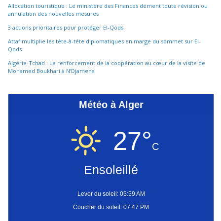
Allocation touristique : Le ministère des Finances dément toute révision ou
annulation des nouvelles mesures
3 actions prioritaires pour protéger El-Qods
Attaf multiplie les tête-à-tête diplomatiques en marge du sommet sur El-
Qods
Algérie-Tchad : Le renforcement de la coopération au cœur de la visite de
Mohamed Boukhari à N’Djamena
Météo à Alger
27°
C
Ensoleillé
Lever du soleil: 05:59 AM
Coucher du soleil: 07:47 PM