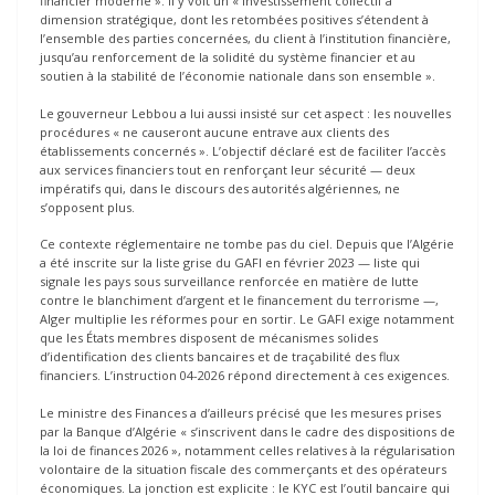
financier moderne ». Il y voit un « investissement collectif à
dimension stratégique, dont les retombées positives s’étendent à
l’ensemble des parties concernées, du client à l’institution financière,
jusqu’au renforcement de la solidité du système financier et au
soutien à la stabilité de l’économie nationale dans son ensemble ».
Le gouverneur Lebbou a lui aussi insisté sur cet aspect : les nouvelles
procédures « ne causeront aucune entrave aux clients des
établissements concernés ». L’objectif déclaré est de faciliter l’accès
aux services financiers tout en renforçant leur sécurité — deux
impératifs qui, dans le discours des autorités algériennes, ne
s’opposent plus.
Ce contexte réglementaire ne tombe pas du ciel. Depuis que l’Algérie
a été inscrite sur la liste grise du GAFI en février 2023 — liste qui
signale les pays sous surveillance renforcée en matière de lutte
contre le blanchiment d’argent et le financement du terrorisme —,
Alger multiplie les réformes pour en sortir. Le GAFI exige notamment
que les États membres disposent de mécanismes solides
d’identification des clients bancaires et de traçabilité des flux
financiers. L’instruction 04-2026 répond directement à ces exigences.
Le ministre des Finances a d’ailleurs précisé que les mesures prises
par la Banque d’Algérie « s’inscrivent dans le cadre des dispositions de
la loi de finances 2026 », notamment celles relatives à la régularisation
volontaire de la situation fiscale des commerçants et des opérateurs
économiques. La jonction est explicite : le KYC est l’outil bancaire qui