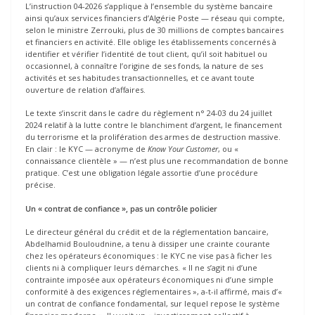
L’instruction 04-2026 s’applique à l’ensemble du système bancaire
ainsi qu’aux services financiers d’Algérie Poste — réseau qui compte,
selon le ministre Zerrouki, plus de 30 millions de comptes bancaires
et financiers en activité. Elle oblige les établissements concernés à
identifier et vérifier l’identité de tout client, qu’il soit habituel ou
occasionnel, à connaître l’origine de ses fonds, la nature de ses
activités et ses habitudes transactionnelles, et ce avant toute
ouverture de relation d’affaires.
Le texte s’inscrit dans le cadre du règlement n° 24-03 du 24 juillet
2024 relatif à la lutte contre le blanchiment d’argent, le financement
du terrorisme et la prolifération des armes de destruction massive.
En clair : le KYC — acronyme de
Know Your Customer
, ou «
connaissance clientèle » — n’est plus une recommandation de bonne
pratique. C’est une obligation légale assortie d’une procédure
précise.
Un « contrat de confiance », pas un contrôle policier
Le directeur général du crédit et de la réglementation bancaire,
Abdelhamid Bouloudnine, a tenu à dissiper une crainte courante
chez les opérateurs économiques : le KYC ne vise pas à ficher les
clients ni à compliquer leurs démarches. « Il ne s’agit ni d’une
contrainte imposée aux opérateurs économiques ni d’une simple
conformité à des exigences réglementaires », a-t-il affirmé, mais d’«
un contrat de confiance fondamental, sur lequel repose le système