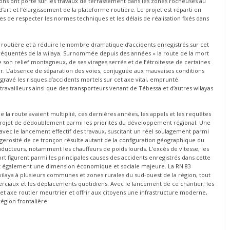
ions ont porté sur les travaux de terrassement dans les zones rocheuses au
d’art et l’élargissement de la plateforme routière. Le projet est réparti en
ées de respecter les normes techniques et les délais de réalisation fixés dans
té routière et à réduire le nombre dramatique d’accidents enregistrés sur cet
réquentés de la wilaya. Surnommée depuis des années « la route de la mort
de son relief montagneux, de ses virages serrés et de l’étroitesse de certaines
eur. L’absence de séparation des voies, conjuguée aux mauvaises conditions
gravé les risques d’accidents mortels sur cet axe vital, emprunté
ravailleurs ainsi que des transporteurs venant de Tébessa et d’autres wilayas
de la route avaient multiplié, ces dernières années, les appels et les requêtes
le projet de dédoublement parmi les priorités du développement régional. Une
vec le lancement effectif des travaux, suscitant un réel soulagement parmi
angerosité de ce tronçon résulte autant de la configuration géographique du
ducteurs, notamment les chauffeurs de poids lourds. L’excès de vitesse, les
rt figurent parmi les principales causes des accidents enregistrés dans cette
vêt également une dimension économique et sociale majeure. La RN 83
 wilaya à plusieurs communes et zones rurales du sud-ouest de la région, tout
rciaux et les déplacements quotidiens. Avec le lancement de ce chantier, les
et axe routier meurtrier et offrir aux citoyens une infrastructure moderne,
région frontalière.