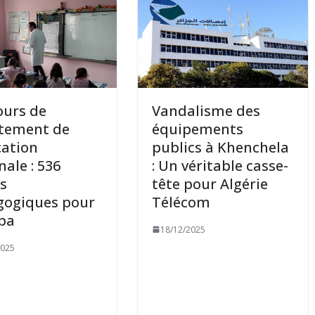
ours de
Vandalisme des
utement de
équipements
cation
publics à Khenchela
nale : 536
: Un véritable casse-
s
tête pour Algérie
gogiques pour
Télécom
ba
18/12/2025
2025