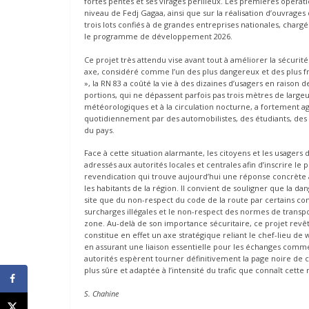
fortes pentes et ses virages périlleux. Les premières opérat
niveau de Fedj Gagaa, ainsi que sur la réalisation d’ouvrages 
trois lots confiés à de grandes entreprises nationales, charg
le programme de développement 2026.
Ce projet très attendu vise avant tout à améliorer la sécuri
axe, considéré comme l’un des plus dangereux et des plus f
», la RN 83 a coûté la vie à des dizaines d’usagers en raison 
portions, qui ne dépassent parfois pas trois mètres de larg
météorologiques et à la circulation nocturne, a fortement ag
quotidiennement par des automobilistes, des étudiants, des t
du pays.
Face à cette situation alarmante, les citoyens et les usagers 
adressés aux autorités locales et centrales afin d’inscrire 
revendication qui trouve aujourd’hui une réponse concrète a
les habitants de la région. Il convient de souligner que la d
site que du non-respect du code de la route par certains con
surcharges illégales et le non-respect des normes de transpo
zone. Au-delà de son importance sécuritaire, ce projet re
constitue en effet un axe stratégique reliant le chef-lieu de
en assurant une liaison essentielle pour les échanges comme
autorités espèrent tourner définitivement la page noire de c
plus sûre et adaptée à l’intensité du trafic que connaît cette 
S. Chahine