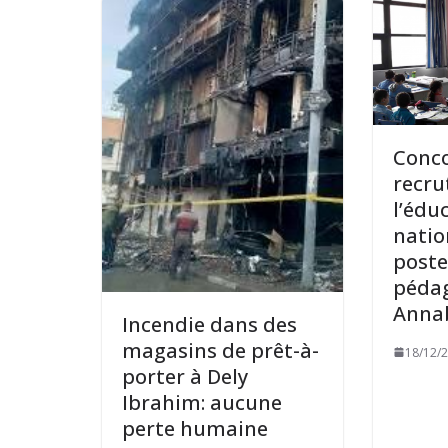
Conc
recr
l’édu
natio
poste
péda
Anna
Incendie dans des
magasins de prêt-à-
18/12/
porter à Dely
Ibrahim: aucune
perte humaine