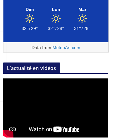
Dim
Lun
Mar
32°
/
29°
32°
/
28°
31°
/
28°
Data from
MeteoArt.com
L’actualité en vidéos